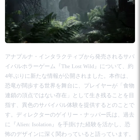
アナプルナ・インタラクティブから発売されるサバ
イバルホラーゲーム『The Lost Wild』について、約
4年ぶりに新たな情報が公開されました。本作は、
恐竜が闊歩する世界を舞台に、プレイヤーが「食物
連鎖の頂点ではない存在」として生き残ることを目
指す、異色のサバイバル体験を提供するとのことで
す。ディレクターのゲイリー・ナッパー氏は、過去
に『Alien: Isolation』を手掛けた経験を活かし、恐
怖のデザインに深く関わっていると語っています。