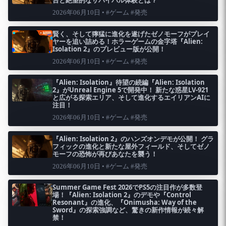
2026年06月10日 • #ゲーム #発売
賢く、そして獰猛に進化を遂げたゼノモーフがプレイ
ヤーを追い詰める！ホラーゲームの金字塔『Alien:
Isolation 2』のプレビュー版が公開！
2026年06月10日 • #ゲーム #発売
『Alien: Isolation』待望の続編『Alien: Isolation
2』がUnreal Engine 5で開発中！ 新たな惑星LV-921
と広がる探索エリア、そして進化するエイリアンAIに
注目！
2026年06月10日 • #ゲーム #発売
『Alien: Isolation 2』のハンズオンデモが公開！ グラ
フィックの進化と新たな屋外フィールド、そしてゼノ
モーフの恐怖が再びあなたを襲う！
2026年06月10日 • #ゲーム #発売
Summer Game Fest 2026でPS5の注目作が多数登
場！『Alien: Isolation 2』のデモや『Control
Resonant』の進化、『Onimusha: Way of the
Sword』の探索強調など、驚きの新作情報が続々解
禁！