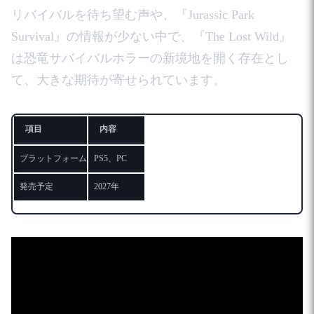
リバイバルを待ち望む声や、『Jurassic Park
Survival』の情報が少ない中で、『The Lost Wild』
は恐竜サバイバルホラーの新境地を開く存在とし
て、大きな期待が寄せられています。
項目
内容
プラットフォーム
PS5、PC
発売予定
2027年