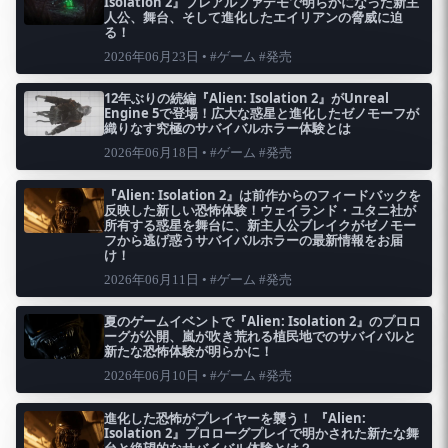
Isolation 2』プレアルファデモで明らかになった新主
人公、舞台、そして進化したエイリアンの脅威に迫
る！
2026年06月23日 • #ゲーム #発売
12年ぶりの続編『Alien: Isolation 2』がUnreal
Engine 5で登場！広大な惑星と進化したゼノモーフが
織りなす究極のサバイバルホラー体験とは
2026年06月18日 • #ゲーム #発売
『Alien: Isolation 2』は前作からのフィードバックを
反映した新しい恐怖体験！ウェイランド・ユタニ社が
所有する惑星を舞台に、新主人公ブレイクがゼノモー
フから逃げ惑うサバイバルホラーの最新情報をお届
け！
2026年06月11日 • #ゲーム #発売
夏のゲームイベントで『Alien: Isolation 2』のプロロ
ーグが公開、嵐が吹き荒れる植民地でのサバイバルと
新たな恐怖体験が明らかに！
2026年06月10日 • #ゲーム #発売
進化した恐怖がプレイヤーを襲う！ 『Alien:
Isolation 2』プロローグプレイで明かされた新たな舞
台と絶望的なサバイバル体験とは？