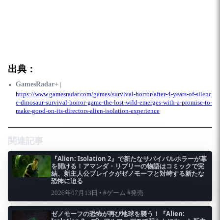
出典：
GamesRadar+
|
https://www.gamesradar.com/games/survival-horror/after-4-years-of-silenc
e-dinosaur-survival-horror-game-the-lost-wild-emerges-with-a-promise-to-
make-good-on-its-directors-alien-isolation-experience
関連記事
『Alien: Isolation 2』で新たなサバイバルホラーが幕
を開ける！アマンダ・リプリーの物語はコミックで完
結、新主人公ブレイクがゼノモーフと対峙する新たな
恐怖に迫る
2026年07月13日 • #ゲーム #発売
ゼノモーフの恐怖が再び地球を襲う！『Alien: