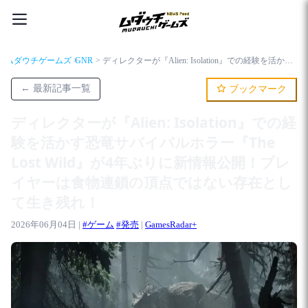
ムダウチゲームズ
GNR
ディレクターが『Alien: Isolation』での経験を活かす恐竜サバイバルホラー『The Lost Wild』が4年ぶりに新情報公開！プレイヤーは食物連鎖の頂点ではない存在として生き残れ！
← 最新記事一覧
ブックマーク
ディレクターが『Alien: Isolation』での経
験を活かす恐竜サバイバルホラー『The
Lost Wild』が4年ぶりに新情報公開！プレ
イヤーは食物連鎖の頂点ではない存在とし
て生き残れ！
2026年06月04日 |
#ゲーム
#発売
|
GamesRadar+