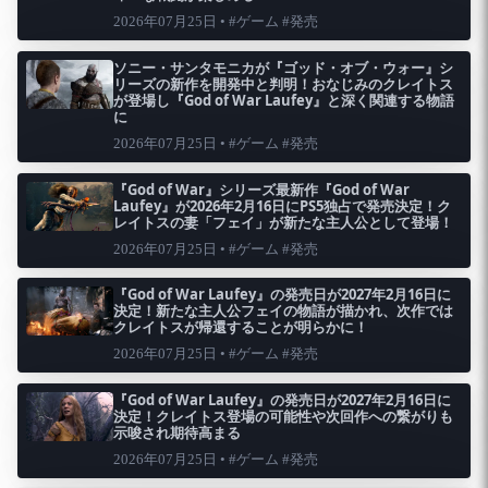
2026年07月25日 • #ゲーム #発売
ソニー・サンタモニカが『ゴッド・オブ・ウォー』シ
リーズの新作を開発中と判明！おなじみのクレイトス
が登場し『God of War Laufey』と深く関連する物語
に
2026年07月25日 • #ゲーム #発売
『God of War』シリーズ最新作『God of War
Laufey』が2026年2月16日にPS5独占で発売決定！ク
レイトスの妻「フェイ」が新たな主人公として登場！
2026年07月25日 • #ゲーム #発売
『God of War Laufey』の発売日が2027年2月16日に
決定！新たな主人公フェイの物語が描かれ、次作では
クレイトスが帰還することが明らかに！
2026年07月25日 • #ゲーム #発売
『God of War Laufey』の発売日が2027年2月16日に
決定！クレイトス登場の可能性や次回作への繋がりも
示唆され期待高まる
2026年07月25日 • #ゲーム #発売