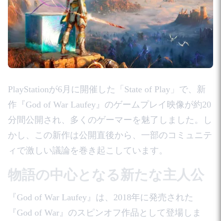
PlayStationが6月に開催した「State of Play」で、新
作『God of War Laufey』のゲームプレイ映像が約20
分間公開され、多くのゲーマーを魅了しました。し
かし、この新作は公開直後から、一部のコミュニテ
ィで激しい議論を巻き起こしています。
物語の中心となる新たな主人公
『God of War Laufey』は、2018年に発売された
『God of War』のスピンオフ作品として登場しま