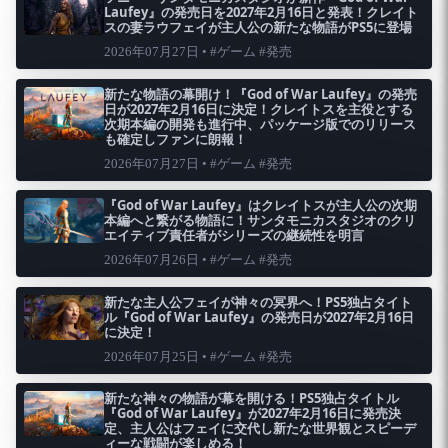
Laufey』の発売日を2027年2月16日と発表！クレイト
スの妻ラウフェイが主人公の新たな物語がPS5に登場
2026年07月27日 • #ゲーム #発売
新たな物語の幕開け！『God of War Laufey』の発売
日が2027年2月16日に決定！クレイトスを主役とする
次期本編の開発も進行中、パッケージ版でのリリース
も確定しファンに朗報！
2026年07月27日 • #ゲーム #発売
『God of War Laufey』はクレイトスが主人公の次期
本編へと繋がる物語に！サンタモニカスタジオのクリ
エイティブ責任者がシリーズの継続性を明言
2026年07月26日 • #ゲーム #発売
新たな主人公フェイが神々の冥界へ！PS5独占タイト
ル『God of War Laufey』の発売日が2027年2月16日
に決定！
2026年07月25日 • #ゲーム #発売
新たな神々の物語が幕を開ける！PS5独占タイトル
『God of War Laufey』が2027年2月16日に発売決
定、主人公はフェイに交代し新たな世界観とスピーデ
ィーな戦闘が楽しめる！