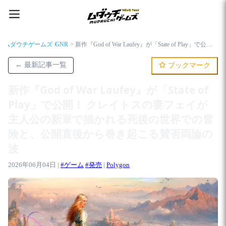
ムダウチゲームズ
GNR
新作『God of War Laufey』が「State of Play」で公開！ クレイトスの妻フェイが主人公の新章で描かれる死後の世界での冒険と、公開直後から巻き起こる賛否両論の波
← 最新記事一覧
ブックマーク
新作『God of War Laufey』が「State of
Play」で公開！ クレイトスの妻フェイが
主人公の新章で描かれる死後の世界での冒
険と、公開直後から巻き起こる賛否両論の
波
2026年06月04日 |
#ゲーム
#発売
|
Polygon