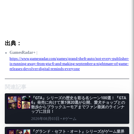
出典：
GamesRadar+
|
https://www.gamesradar.com/games/grand-theft-auto/not-every-publisher-
is-running-away-from-gta-6-and-making-september-a-nightmare-of-game-
releases-devolver-digital-reminds-everyone
関連記事
『GTA』シリーズの歴史を彩る名シーン100選！『GTA
6』発売に向けて第1弾20選が公開、愛犬チョップとの
散歩からブラックユーモアまでファン垂涎のラインナ
ップに注目！
2026年08月03日 • #ゲーム
『グランド・セフト・オート』シリーズがゲーム業界