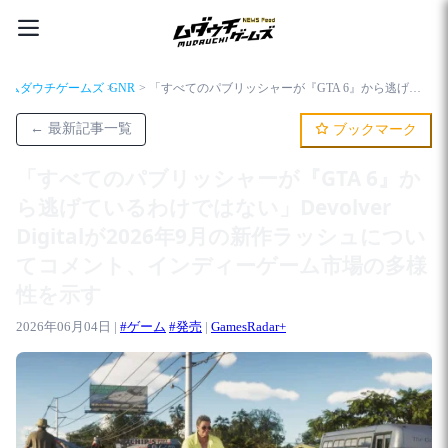
ムダウチゲームズ
GNR
「すべてのパブリッシャーが『GTA 6』から逃げているわけではない」Devolver Digitalが2026年9月の新作ラッシュについてコメント、インディーゲーム市場の多様性を示す
← 最新記事一覧
ブックマーク
「すべてのパブリッシャーが『GTA 6』か
ら逃げているわけではない」Devolver
Digitalが2026年9月の新作ラッシュについ
てコメント、インディーゲーム市場の多様
性を示す
2026年06月04日 |
#ゲーム
#発売
|
GamesRadar+