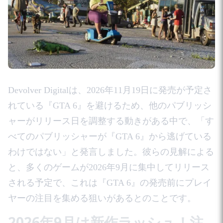
Devolver Digitalは、2026年11月19日に発売が予定さ
れている『GTA 6』を避けるため、他のパブリッシ
ャーがリリース日を調整する動きがある中で、「す
べてのパブリッシャーが『GTA 6』から逃げている
わけではない」と発言しました。彼らの見解による
と、多くのゲームが2026年9月に集中してリリース
される予定で、これは『GTA 6』の発売前にプレイ
ヤーの注目を集める狙いがあるとのことです。
2026年9月は新作ラッシュ！注