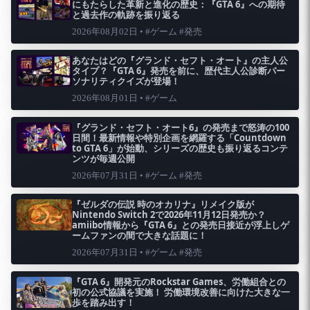
にもたらした革新と進化の歴史：『GTA 6』への期待
と過去作の軌跡を振り返る
2026年08月02日 • #ゲーム #発売
あなたはどの『グランド・セフト・オート』の主人公
タイプ？『GTA 6』発売を前に、歴代主人公診断パー
ソナリティクイズが登場！
2026年08月01日 • #ゲーム
『グランド・セフト・オート6』の発売まで怒涛の100
日間！最新情報や特別企画を網羅する「Countdown
to GTA 6」が始動、シリーズの歴史も振り返るコンテ
ンツが毎週公開
2026年07月31日 • #ゲーム #発売
『ゼルダの伝説 時のオカリナ』リメイク版が
Nintendo Switch 2で2026年11月12日発売か？
amiibo情報から『GTA 6』との発売日接近が浮上しゲ
ームファンの間で大きな話題に！
2026年07月31日 • #ゲーム #発売
『GTA 6』開発元のRockstar Games、労働組合との
初の公式協議を実施！ 労働環境改善に向けた大きな一
歩を踏み出す！