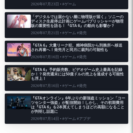
2026年07月23日 • #ゲーム
「デジタルでは届かない層に物理版が届く」ソニーの
ディスク生産停止計画にゲームパブリッシャーが物理
版の重要性を語る！『GTA 6』の動向も影響か？
2026年07月21日 • #ゲーム #発売
『GTA 6』大量リーク犯、精神病院から刑務所へ移送
され再審へ！発売月と同月に裁判の可能性も
2026年07月16日 • #ゲーム #発売
『GTA 6』予約販売数、ビデオゲーム史上最高を記録
か！？発売週末には50億ドルの売上を達成する可能性
も浮上！
2026年07月16日 • #ゲーム #発売
『GTAオンライン』6年ぶりの新強盗ミッション「コー
ツセンター強盗」が配信開始！しかし、その初期費用
は『GTA 6』を2本買えてしまうほどの高額になること
が判明し話題に
2026年07月14日 • #ゲーム #アプデ