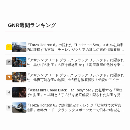
GNR週間ランキング
『Forza Horizon 6』の隠れた「Under the Sea」スキルを効率
1
的に獲得する方法！チャレンジクリアの鍵は伊東の海藻養殖場
にあり！
『アサシン クリード ブラック フラッグ リシンクド』に隠され
2
た「黒ひげの財宝」の謎を解き明かす！海底洞窟の危険を乗り
越え、伝説の報酬を手に入れよう
『アサシン クリード ブラック フラッグ リシンクド』に隠され
3
た「修復可能な宝の地図」全5種を徹底解説！伝説のアイテム
や新衣装を手に入れるための「地図の断片」入手方法と修復の
コツを紹介！
『Assassin's Creed Black Flag Resynced』に登場する「黒ひ
4
げの財宝」の場所と入手方法を徹底解説！隠された財宝を見つ
けよう！
『Forza Horizon 6』の期間限定チャレンジ「弘前城での写真
5
撮影」攻略ガイド！クラシックスポーツカーで日本の名城を駆
け巡り、特別な報酬を手に入れよう！