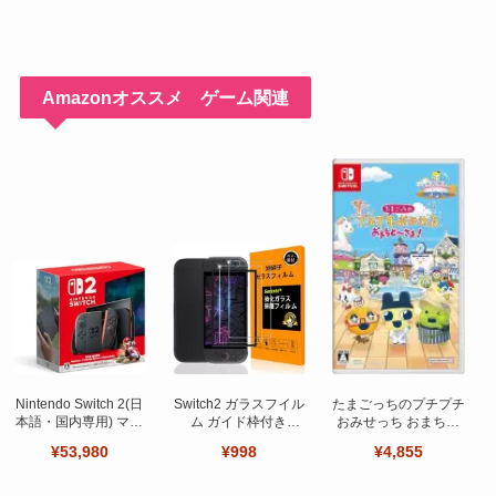
Amazonオススメ ゲーム関連
Nintendo Switch 2(日
Switch2 ガラスフイル
たまごっちのプチプチ
本語・国内専用) マリ
ム ガイド枠付き
おみせっち おまちど
オカート ワールド セ
【Seninhi 】【2枚セ
～さま！
¥53,980
¥998
¥4,855
ット
ット 日本旭硝子製-高
品質 】