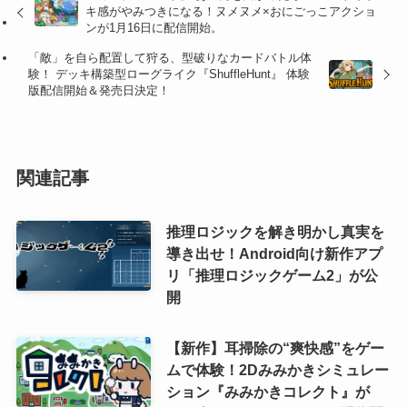
キ感がやみつきになる！ヌメヌメ×おにごっこアクショ
ンが1月16日に配信開始。
「敵」を自ら配置して狩る、型破りなカードバトル体
験！ デッキ構築型ローグライク『ShuffleHunt』 体験
版配信開始＆発売日決定！
関連記事
推理ロジックを解き明かし真実を
導き出せ！Android向け新作アプ
リ「推理ロジックゲーム2」が公
開
【新作】耳掃除の“爽快感”をゲー
ムで体験！2Dみみかきシミュレー
ション『みみかきコレクト』が