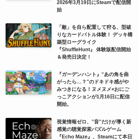
2026年3月19日にSteamで配信開
始
「敵」を自ら配置して狩る、型破
りなカードバトル体験！ デッキ構
築型ローグライク
『ShuffleHunt』 体験版配信開始
＆発売日決定！
『ガーデンハント』“あの角を曲
がったら…？”のドキドキ感がや
みつきになる！ヌメヌメ×おにご
っこアクションが1月16日に配信
開始。
視覚情報ゼロ、”音”だけが導く新
感覚の聴覚探索パズルゲーム
『Echo Maze』、Steamにて本日