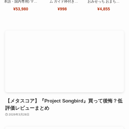
本語・国内専用) マリ
ム ガイド枠付き
おみせっち おまちど
オカート ワールド セ
【Seninhi 】【2枚セ
～さま！
¥53,980
¥998
¥4,855
ット
ット 日本旭硝子製-高
品質 】
【メタスコア】『Project Songbird』買って後悔？低
評価レビューまとめ
2026年3月28日