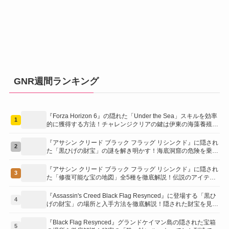
GNR週間ランキング
『Forza Horizon 6』の隠れた「Under the Sea」スキルを効率
1
的に獲得する方法！チャレンジクリアの鍵は伊東の海藻養殖場
にあり！
『アサシン クリード ブラック フラッグ リシンクド』に隠され
2
た「黒ひげの財宝」の謎を解き明かす！海底洞窟の危険を乗り
越え、伝説の報酬を手に入れよう
『アサシン クリード ブラック フラッグ リシンクド』に隠され
3
た「修復可能な宝の地図」全5種を徹底解説！伝説のアイテム
や新衣装を手に入れるための「地図の断片」入手方法と修復の
コツを紹介！
『Assassin's Creed Black Flag Resynced』に登場する「黒ひ
4
げの財宝」の場所と入手方法を徹底解説！隠された財宝を見つ
けよう！
『Black Flag Resynced』グランドケイマン島の隠された宝箱
5