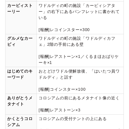
カービィスト
ワドルディの町の施設「カービィシアタ
ーリー
ー」の右下にあるパンフレットに書かれて
いる
[報酬]レコインスター×300
グルメなカー
ワドルディの町の施設「ワドルディカフ
ビィ
ェ」2階の手前にある壁
[報酬]レアストーン×1／くるまほおばりケ
ーキ×1
はじめてのキ
おとどけワドル便解放後、「はいたつ員ワ
ーワード
ドルディ」と話す
[報酬]コインスター×100
ありがとうメ
コロシアムの前にあるメタナイト像の近く
タナイト
[報酬]レアストーン×3
かくとうコロ
コロシアムの受付テントの上にある
シアム