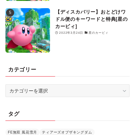
【ディスカバリー】おとどけワ
ドル便のキーワードと特典[星の
カービィ]
2022年3月24日
星のカービィ
カテゴリー
カ
テ
ゴ
リ
タグ
ー
FE無双 風花雪月
ティアーズオブザキングダム