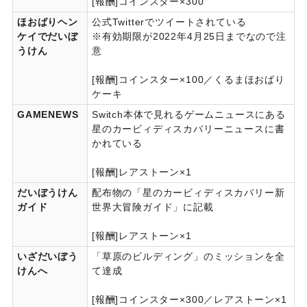
[報酬]コインスター×300
ほおばりヘン
公式Twitterでツイートされている
ケイでだいぼ
※有効期限が2022年4月25日までなので注
うけん
意
[報酬]コインスター×100／くるまほおばり
ケーキ
GAMENEWS
Switch本体で見れるゲームニュースにある
星のカービィディスカバリーニュースに書
かれている
[報酬]レアストーン×1
だいぼうけん
配布物の「星のカービィディスカバリー新
ガイド
世界大冒険ガイド」に記載
[報酬]レアストーン×1
いざだいぼう
「草原のビルディング」のミッションを全
けんへ
て達成
[報酬]コインスター×300／レアストーン×1