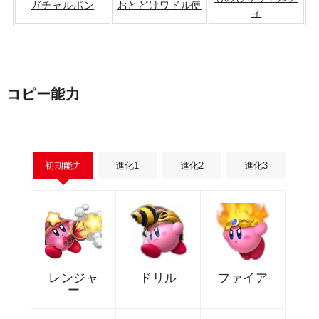
ガチャルポン
おとどけワドル便
ィ
コピー能力
初期能力
進化1
進化2
進化3
レンジャ
ドリル
ファイア
ー