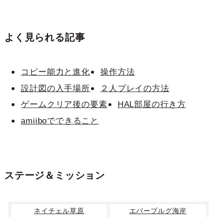
よく見られる記事
コピー能力と進化
操作方法
設計図の入手場所
２人プレイの方法
ゲームクリア後の要素
HAL
部
屋の行き方
amiiboでできること
ステージ＆ミッション
ネイチェル草原
エバーブルグ海岸