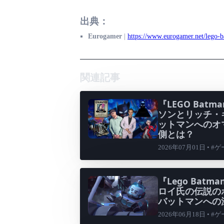
出典：
Eurogamer
|
https://www.eurogamer.net/lego-b
関連記事
『LEGO Batma
ソンとリッチ・
ットマンへのオ
側とは？
2026年07月01日 • #
『Lego Batma
ロイ氏の伝説の
バットマンへの
2026年06月18日 • #