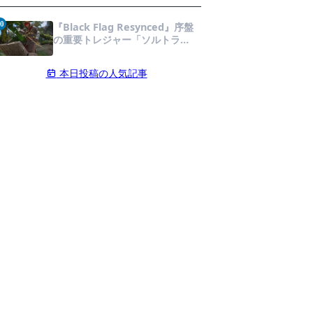
連携が勝利の鍵を握る！
0
『Black Flag Resynced』序盤
の重要トレジャー「ソルトラグ
ーン」の財宝を見つけよう！ 隠
し場所と入手アイテムを徹底解
本日投稿の人気記事
説