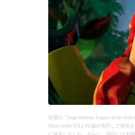
待望の『Lego Batman: Legacy of the
Xbox Series X/SとPC版が先行して
に決定しました。さらに、同日には大型ダウン