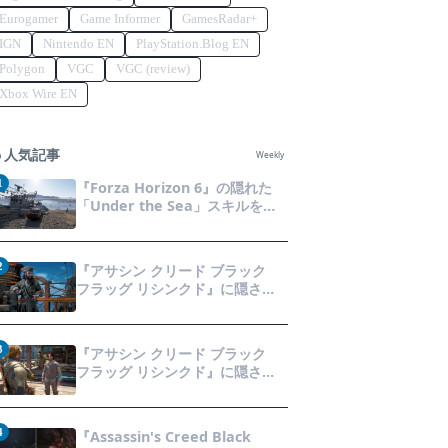
Eurogamer
Game Informer
GamesRadar+
IGN
Nintendo EN
PlayStation.Blog EN
Polygon
VGC
VGC (review)
Xbox Wire EN
人気記事
Weekly
1
『Forza Horizon 6』の隠れた
「Under the Sea」スキルを効
率的に獲得する方法！チャレン
ジクリアの鍵は伊東の海藻養殖
場にあり！
2
『アサシン クリード ブラック
フラッグ リシンクド』に隠され
た「黒ひげの財宝」の謎を解き
明かす！海底洞窟の危険を乗り
越え、伝説の報酬を手に入れよ
3
『アサシン クリード ブラック
う
フラッグ リシンクド』に隠され
た「修復可能な宝の地図」全5種
を徹底解説！伝説のアイテムや
新衣装を手に入れるための「地
4
『Assassin's Creed Black
図の断片」入手方法と修復のコ