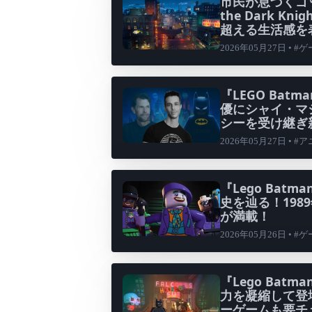
市民が息づくゴッサ
the Dark 
超える生活感を
2026年05月27日 • #
『LEGO Batma
優にシャイ・マ
シーを受け継ぎ
2026年05月27日 • 
『Lego Batma
史を辿る！19
が満載！
2026年05月26日 • #
『Lego Batma
力を凝縮して登
ーゲームも要チ