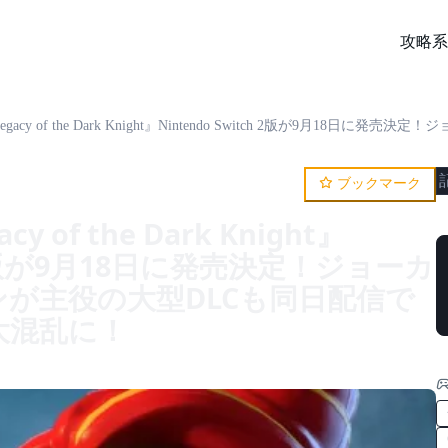
攻略系
y of the Dark Knight』Nintendo Switch 2版が9月18日に発売決定！ジョーカーとハーレイ・クインが主役の大型DLCも同日配信で
ブックマーク
cy of the Dark Knight』
ch 2版が9月18日に発売決定！ジョーカ
が主役の大型DLCも同日配信で
大混乱に！