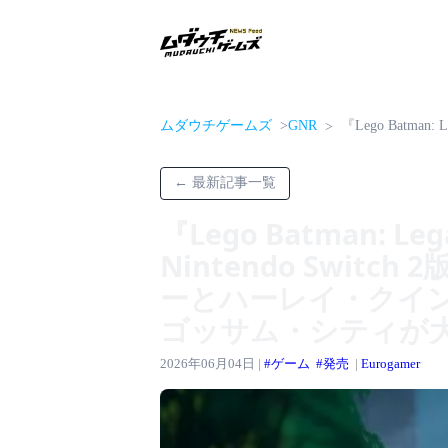
ムダウチゲームズ
GNR
『Lego Batman: Legac
← 最新記事一覧
『Lego Batman: Lega
Nintendo Swit
ーとハーレイ・クイン
ゴッサム・シティが
2026年06月04日 |
#ゲーム
#発売
|
Eurogamer