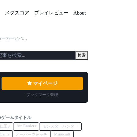
メタスコア
プレイレビュー
About
ゴッサム・シティが大混乱に！
検索
マイページ
ブックマーク管理
ゲームタイトル
Arc Raiders
仁王3
モンスターハンター
Cairn
Minecraft
オーバーウォッチ