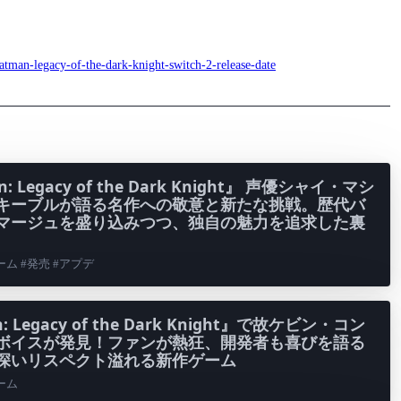
atman-legacy-of-the-dark-knight-switch-2-release-date
n: Legacy of the Dark Knight』 声優シャイ・マシ
キーブルが語る名作への敬意と新たな挑戦。歴代バ
マージュを盛り込みつつ、独自の魅力を追求した裏
ゲーム #発売 #アプデ
n: Legacy of the Dark Knight』で故ケビン・コン
ボイスが発見！ファンが熱狂、開発者も喜びを語る
深いリスペクト溢れる新作ゲーム
ゲーム