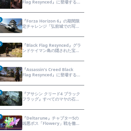
Flag Resynced』に登場する
ツを紹介！
「黒ひげの財宝」の場所と入手
方法を徹底解説！隠された財宝
を見つけよう！
5
『Forza Horizon 6』の期間限
定チャレンジ「弘前城での写真
撮影」攻略ガイド！クラシック
スポーツカーで日本の名城を駆
け巡り、特別な報酬を手に入れ
6
『Black Flag Resynced』グラ
よう！
ンドケイマン島の隠された宝箱
の場所を徹底解説！秘密の「酔
っ払いルート」でしか到達でき
ないお宝も明らかに
7
『Assassin's Creed Black
Flag Resynced』に登場する全
33種類の衣装が公開！海賊とア
サシンのスタイルを自由にカス
タマイズ！
8
『アサシン クリード4 ブラック
フラッグ』すべてのマヤの石碑
の場所と座標が公開！銃弾を弾
く特殊なマヤの衣装を入手して
海賊ライフを有利に進めよう！
9
『Deltarune』チャプター5の
凶悪ボス「Flowery」戦を徹底
攻略！青いギミックと仲間との