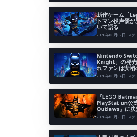
新作ゲーム『Lego 
トマン役声優が
いて語る
2026年06月07日 • #
Nintendo Swit
Knight』の
れファンは安堵
2026年06月04日 • #
『LEGO Batma
PlayStati
Outlaws』に
2026年05月29日 • #