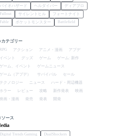
バイオハザード
ヘルダイバー
ディアブロ
Fallout
サイレントヒル
フォートナイト
Fable
Battlefield
ポケットモンスター
カテゴリー
RPG
アクション
アニメ・漫画
アプデ
イベント
グッズ
ゲーム
ゲーム: 新作
ゲーム、イベント
ゲームニュース
ゲーム（アプデ）
サバイバル
セール
テクノロジー
ニュース
ハード・周辺機器
ホラー
レビュー
攻略
新作発表
映画
映画・漫画
発売
発表
開発
ソース
edia
Digital Trends Gaming
DualShockers