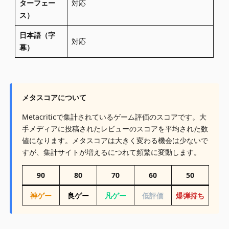
ターフェー
対応
ス）
日本語（字
対応
幕）
メタ
スコアについて
Metacriticで集計されているゲーム評価のスコアです。大
手メディアに投稿されたレビューのスコアを平均された数
値になります。メタスコアは大きく変わる機会は少ないで
すが、集計サイトが増えるにつれて頻繁に変動します。
90
80
70
60
50
神ゲー
良ゲー
凡ゲー
低評価
爆弾持ち