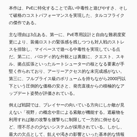
本作は、PvEに特化することで高い中毒性と遊びやすさ、そし
て破格のコストパフォーマンスを実現した、タルコフライク
の傑作である。
主な理由は3点ある。第一に、PvE専用設計と自由な難易度変
更により、装備ロストの緊張感を残しつつも対人戦のストレ
スを排除し、マイペースで遊べる中毒性を実現している点
だ。第二に、パロディ的な外観とは裏腹に、クエスト、スキ
ル、拠点拡張といったルートシューターの核となる要素が手
堅く作られており、アーリーアクセス的な未完成感がない。
第三に、フルプライス級のボリュームを持ちながら2000円以
下という圧倒的な価格の安さと、発売直後からの積極的なア
ップデート姿勢が評価されている。
例えば戦闘では、プレイヤーの向いている方向にしか敵が見
えない「視野」の概念や音による索敵が機能する。遮蔽物を
利用すれば敵の攻撃を腰撃ちに制限して一方的に倒せるな
ど、理不尽さの少ないシステムが採用されている。しかし、
最大の欠点として、飢えや渇きの影響といった基本的な情報