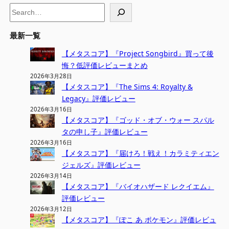
S
e
a
最新一覧
r
【メタスコア】『Project Songbird』買って後
c
悔？低評価レビューまとめ
h
2026年3月28日
【メタスコア】『The Sims 4: Royalty &
Legacy』評価レビュー
2026年3月16日
【メタスコア】『ゴッド・オブ・ウォー スパル
タの申し子』評価レビュー
2026年3月16日
【メタスコア】『届けろ！戦え！カラミティエン
ジェルズ』評価レビュー
2026年3月14日
【メタスコア】『バイオハザード レクイエム』
評価レビュー
2026年3月12日
【メタスコア】『ぽこ あ ポケモン』評価レビュ