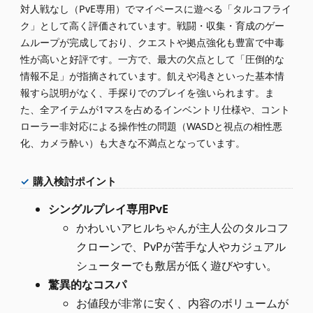
対人戦なし（PvE専用）でマイペースに遊べる「タルコフライ
ク」として高く評価されています。戦闘・収集・育成のゲー
ムループが完成しており、クエストや拠点強化も豊富で中毒
性が高いと好評です。一方で、最大の欠点として「圧倒的な
情報不足」が指摘されています。飢えや渇きといった基本情
報すら説明がなく、手探りでのプレイを強いられます。ま
た、全アイテムが1マスを占めるインベントリ仕様や、コント
ローラー非対応による操作性の問題（WASDと視点の相性悪
化、カメラ酔い）も大きな不満点となっています。
購入検討ポイント
シングルプレイ専用PvE
かわいいアヒルちゃんが主人公のタルコフ
クローンで、PvPが苦手な人やカジュアル
シューターでも敷居が低く遊びやすい。
驚異的なコスパ
お値段が非常に安く、内容のボリュームが