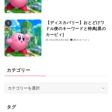
【ディスカバリー】おとどけワ
ドル便のキーワードと特典[星の
カービィ]
2022年3月24日
星のカービィ
カテゴリー
カ
テ
ゴ
リ
タグ
ー