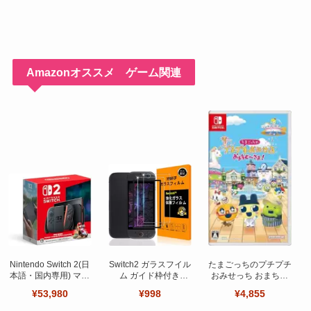
Amazonオススメ ゲーム関連
Nintendo Switch 2(日
Switch2 ガラスフイル
たまごっちのプチプチ
本語・国内専用) マリ
ム ガイド枠付き
おみせっち おまちど
オカート ワールド セ
【Seninhi 】【2枚セ
～さま！
¥53,980
¥998
¥4,855
ット
ット 日本旭硝子製-高
品質 】