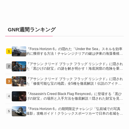
GNR週間ランキング
『Forza Horizon 6』の隠れた「Under the Sea」スキルを効率
1
的に獲得する方法！チャレンジクリアの鍵は伊東の海藻養殖場
にあり！
『アサシン クリード ブラック フラッグ リシンクド』に隠され
2
た「黒ひげの財宝」の謎を解き明かす！海底洞窟の危険を乗り
越え、伝説の報酬を手に入れよう
『アサシン クリード ブラック フラッグ リシンクド』に隠され
3
た「修復可能な宝の地図」全5種を徹底解説！伝説のアイテム
や新衣装を手に入れるための「地図の断片」入手方法と修復の
コツを紹介！
『Assassin's Creed Black Flag Resynced』に登場する「黒ひ
4
げの財宝」の場所と入手方法を徹底解説！隠された財宝を見つ
けよう！
『Forza Horizon 6』の期間限定チャレンジ「弘前城での写真
5
撮影」攻略ガイド！クラシックスポーツカーで日本の名城を駆
け巡り、特別な報酬を手に入れよう！