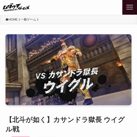
HOME
一般ゲーム
【北斗が如く】カサンドラ獄長 ウイグ
ル戦