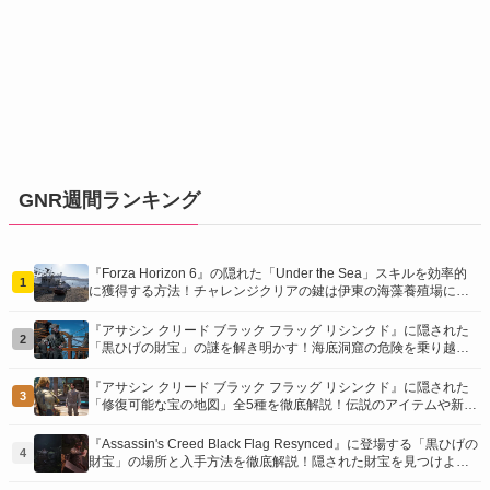
GNR週間ランキング
『Forza Horizon 6』の隠れた「Under the Sea」スキルを効率的
1
に獲得する方法！チャレンジクリアの鍵は伊東の海藻養殖場にあ
り！
『アサシン クリード ブラック フラッグ リシンクド』に隠された
2
「黒ひげの財宝」の謎を解き明かす！海底洞窟の危険を乗り越
え、伝説の報酬を手に入れよう
『アサシン クリード ブラック フラッグ リシンクド』に隠された
3
「修復可能な宝の地図」全5種を徹底解説！伝説のアイテムや新衣
装を手に入れるための「地図の断片」入手方法と修復のコツを紹
介！
『Assassin's Creed Black Flag Resynced』に登場する「黒ひげの
4
財宝」の場所と入手方法を徹底解説！隠された財宝を見つけよ
う！