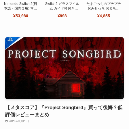
Nintendo Switch 2(日
Switch2 ガラスフイル
たまごっちのプチプチ
本語・国内専用) マリ
ム ガイド枠付き
おみせっち おまちど
オカート ワールド セ
【Seninhi 】【2枚セ
～さま！
¥53,980
¥998
¥4,855
ット
ット 日本旭硝子製-高
品質 】
【メタスコア】『Project Songbird』買って後悔？低
評価レビューまとめ
2026年3月28日