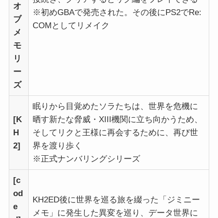
オ
※初めGBAで発売された。その後にPS2でRe:
ブ
COMとしてリメイク
メ
モ
リ
ー
ズ
眠りから目覚めたソラたちは、世界を危機に
[K
晒す新たな脅威・XIII機関に立ち向かうため、
H
そしてリクと王様に再会するために、再び世
2]
界を渡り歩く
※正式ナンバリングシリーズ
[c
od
KH2ED後に世界を巡る旅を綴った「ジミニー
e
メモ」に発生した異変を巡り、データ世界に