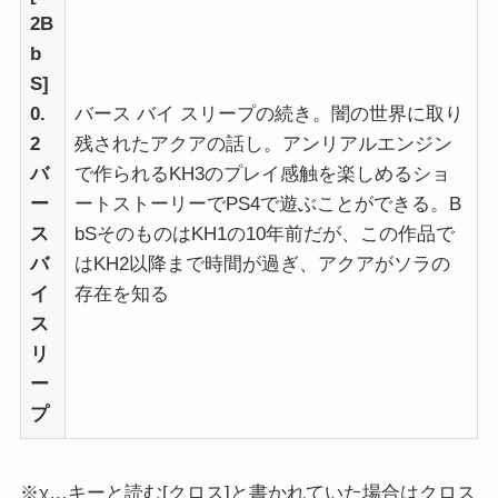
2B
b
S]
0.
バース バイ スリープの続き。闇の世界に取り
2
残されたアクアの話し。アンリアルエンジン
バ
で作られるKH3のプレイ感触を楽しめるショ
ー
ートストーリーでPS4で遊ぶことができる。B
ス
bSそのものはKH1の10年前だが、この作品で
バ
はKH2以降まで時間が過ぎ、アクアがソラの
イ
存在を知る
ス
リ
ー
プ
※χ…キーと読む[クロス]と書かれていた場合はクロス