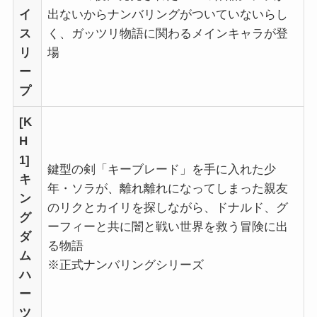
イ
出ないからナンバリングがついていないらし
ス
く、ガッツリ物語に関わるメインキャラが登
リ
場
ー
プ
[K
H
1]
鍵型の剣「キーブレード」を手に入れた少
キ
年・ソラが、離れ離れになってしまった親友
ン
のリクとカイリを探しながら、ドナルド、グ
グ
ーフィーと共に闇と戦い世界を救う冒険に出
ダ
る物語
ム
※正式ナンバリングシリーズ
ハ
ー
ツ