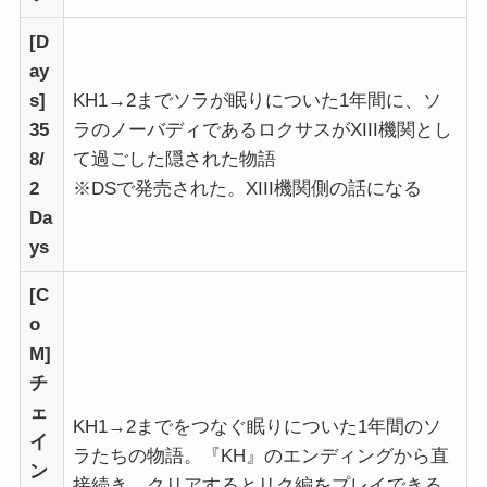
[D
ay
s]
KH1→2までソラが眠りについた1年間に、ソ
35
ラのノーバディであるロクサスがXIII機関とし
8/
て過ごした隠された物語
2
※DSで発売された。XIII機関側の話になる
Da
ys
[C
o
M]
チ
ェ
KH1→2までをつなぐ眠りについた1年間のソ
イ
ラたちの物語。『KH』のエンディングから直
ン
接続き、クリアするとリク編をプレイできる