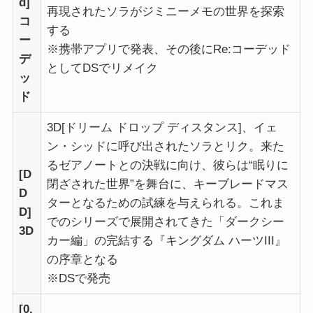
d]
再現されたソラがジミニーメモの世界を探索
コ
する
ー
※携帯アプリで発表、その後にRe:コーデッド
デ
としてDSでリメイク
ッ
ド
3D[ドリーム ドロップ ディスタンス]、イェ
ン・シッドに呼び出されたソラとリク。来た
るゼアノートとの決戦に向け、彼らは“眠りに
[D
閉ざされた世界”を舞台に、キーブレードマス
D
ターとなるための試練を与えられる。これま
D]
でのシリーズで展開されてきた「ダークシー
3D
カー編」の完結する『キングダム ハーツIII』
の序章となる
※DSで発売
[0.