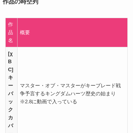
作品の時空列
作
品
概要
名
[χ
B
C]
キ
ー
マスター・オブ・マスターがキーブレード戦
バ
争予言するキングダムハーツ歴史の始まり
ッ
※2.8に動画で入っている
ク
カ
バ