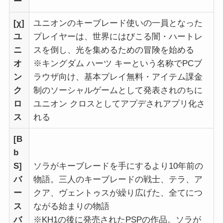
ー
[χ]
ユニオンのキーブレード使いの一員となった
ユ
プレイヤーは、世界にはびこる闇・ハートレ
ニ
スを倒し、光を集めるための冒険を始める
オ
※キングダム ハーツ キーという名称でPCブ
ン
ラウザ向け、基本プレイ無料・アイテム課金
ク
制のソーシャルゲームとして発表されのちに
ロ
ユニオン クロスとしてアプデされアプリ化さ
ス
れる
[B
b
S]
ソラがキーブレードを手にするより10年前の
バ
物語。三人のキーブレードの戦士、テラ、ア
ー
クア、ヴェントゥスが繰り広げた、全てにつ
ス
ながる始まりの物語
バ
※KH1の後に発売されたPSPの作品。ソラが