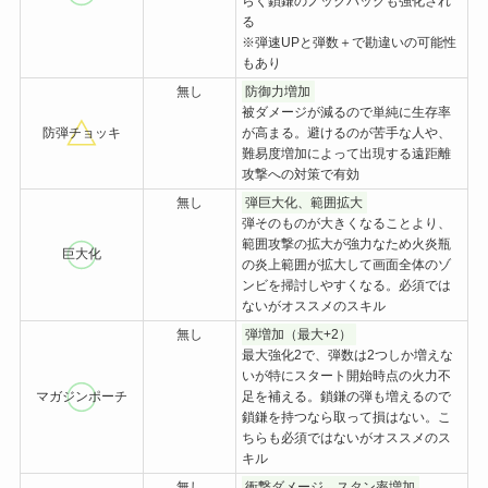
らく鎖鎌のノックバックも強化され
る
※弾速UPと弾数＋で勘違いの可能性
もあり
無し
防御力増加
被ダメージが減るので単純に生存率
防弾チョッキ
が高まる。避けるのが苦手な人や、
難易度増加によって出現する遠距離
攻撃への対策で有効
無し
弾巨大化、範囲拡大
弾そのものが大きくなることより、
範囲攻撃の拡大が強力なため火炎瓶
巨大化
の炎上範囲が拡大して画面全体のゾ
ンビを掃討しやすくなる。必須では
ないがオススメのスキル
無し
弾増加（最大+2）
最大強化2で、弾数は2つしか増えな
いが特にスタート開始時点の火力不
マガジンポーチ
足を補える。鎖鎌の弾も増えるので
鎖鎌を持つなら取って損はない。こ
ちらも必須ではないがオススメのス
キル
無し
衝撃ダメージ、スタン率増加