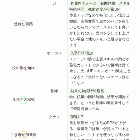
刀
各属性ダメージ、範囲効果、スキル
持続時間、発射速度が少量UP
少量アップなので特化したい場合は
微妙。突然変異で主力のバフを得て
優れた弾薬
いるならコレでブーストしても良い
かも知れない。火力を少しでも上げ
たい場合は他のスキルと組み合わせ
よう
ボーガン
入手EXP増加
ステージ中盤で主要スキルの殆どが
強化カンストできるので後半は持て
汝の敵を知れ
余す。火力UPスキルが一つ減ること
になるので余裕のないステージほど
いらない
鎖鎌
効果の持続時間延長
特に鎖鎌の回転時間に効果が期待で
延長の方程式
きる。というか鎖鎌の進化条件なの
で習得必須レベル
クナイ
弾速UP
発射速度が上がるためDPSが上が
る。最優先では無いが持っていると
引き寄せ加速器
頼もしい。クナイを使うなら進化条