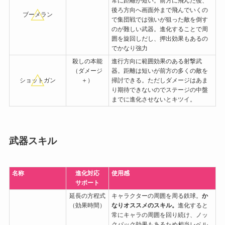
常に距離が短い。前方に飛んだ後、
後ろ方向へ画面外まで飛んでいくの
ブーメラン
で集団戦では強いが狙った敵を倒す
のが難しい武器。進化することで周
囲を旋回しだし、押出効果もあるの
でかなり強力
殺しの本能
進行方向に範囲効果のある射撃武
（ダメージ
器。距離は短いが前方の多くの敵を
ショットガン
＋）
掃討できる。ただしダメージはあま
り期待できないのでステージの中盤
までに進化させないとキツイ。
武器スキル
名称
進化対応
使用感
サポート
延長の方程式
キャラクターの周囲を周る鉄球。
か
（効果時間）
なりオススメのスキル。
進化すると
常にキャラの周囲を回り続け、ノッ
クバック効果もあるため相当レベル