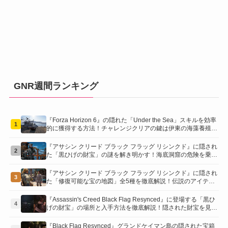
GNR週間ランキング
『Forza Horizon 6』の隠れた「Under the Sea」スキルを効率
1
的に獲得する方法！チャレンジクリアの鍵は伊東の海藻養殖場
にあり！
『アサシン クリード ブラック フラッグ リシンクド』に隠され
2
た「黒ひげの財宝」の謎を解き明かす！海底洞窟の危険を乗り
越え、伝説の報酬を手に入れよう
『アサシン クリード ブラック フラッグ リシンクド』に隠され
3
た「修復可能な宝の地図」全5種を徹底解説！伝説のアイテム
や新衣装を手に入れるための「地図の断片」入手方法と修復の
コツを紹介！
『Assassin's Creed Black Flag Resynced』に登場する「黒ひ
4
げの財宝」の場所と入手方法を徹底解説！隠された財宝を見つ
けよう！
『Black Flag Resynced』グランドケイマン島の隠された宝箱