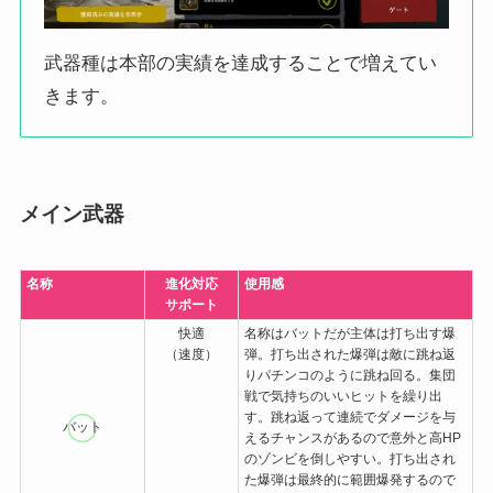
武器種は本部の実績を達成することで増えてい
きます。
メイン武器
名称
進化対応
使用感
サポート
快適
名称はバットだが主体は打ち出す爆
（速度）
弾。打ち出された爆弾は敵に跳ね返
りパチンコのように跳ね回る。集団
戦で気持ちのいいヒットを繰り出
す。跳ね返って連続でダメージを与
バット
えるチャンスがあるので意外と高HP
のゾンビを倒しやすい。打ち出され
た爆弾は最終的に範囲爆発するので