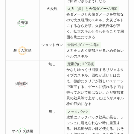
で回収できるようになる
火炎瓶
火力（炎）と火傷ダメージ増加
炎ダメージと火傷ダメージを増加な
ので火炎瓶用のスキル。火炎ビルド
焼夷弾
にするなら必須。火炎瓶自体が強
く、拡大スキルと合わせることで周
囲を焦土にできる
ショットガン
全属性ダメージ増加
殺しの本能
火力を大きく増加させるため必須レ
ベルのスキル
無し
定期的にHP回復
かなりゆっくり回復するリジェネタ
イプのスキル。回復が遅いとは言
え、微妙にクリアが難しいステージ
細胞蘇生
で重宝する。ゲームに慣れるまでは
持っておいて損はない。ただ突然変
異の効果等で上がったほうがスキル
枠の節約になる
無し
ノックバック
攻撃にノックバック効果が乗る。ラ
ッシュに耐えられない時に重宝す
る。難易度が高いほど使える。おそ
マイナス効果