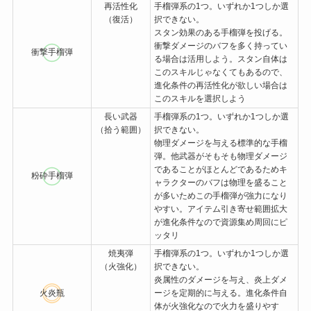
再活性化
手榴弾系の1つ。いずれか1つしか選
（復活）
択できない。
スタン効果のある手榴弾を投げる。
衝撃ダメージのバフを多く持ってい
衝撃手榴弾
る場合は活用しよう。スタン自体は
このスキルじゃなくてもあるので、
進化条件の再活性化が欲しい場合は
このスキルを選択しよう
長い武器
手榴弾系の1つ。いずれか1つしか選
（拾う範囲）
択できない。
物理ダメージを与える標準的な手榴
弾。他武器がそもそも物理ダメージ
であることがほとんどであるためキ
粉砕手榴弾
ャラクターのバフは物理を盛ること
が多いためこの手榴弾が強力になり
やすい。アイテム引き寄せ範囲拡大
が進化条件なので資源集め周回にピ
ッタリ
焼夷弾
手榴弾系の1つ。いずれか1つしか選
（火強化）
択できない。
炎属性のダメージを与え、炎上ダメ
火炎瓶
ージを定期的に与える。進化条件自
体が火強化なので火力を盛りやす