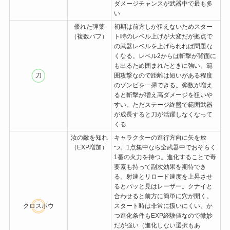
ダメージチャンスが武器中で最も多
い
優れた弾薬
初期は前方しか狙えないためスター
（複数バフ）
ト時のレベル上げが大変だが拠点で
の武器レベルを上げられれば問題な
くなる。レベル2からは斬撃が背面に
も出るため囲まれたときに強い。範
刀
囲攻撃なので距離は短いがある程度
のゾンビを一掃できる。弾数が増え
ると斬撃が増え高ダメージを狙いや
すい。ただステージ終盤で範囲武器
が成長すると刀が活躍しなくなって
くる
汝の敵を知れ
キャラクターの進行方向に矢を放
（EXP増加）
つ。1点集中なら全武器中でおそらく
1番の火力を持つ。進化することで毒
要素も持って副次効果を期待でき
る。射速とリロード速度を上昇させ
るとパッと見はレーザー。クナイと
合わせると前方に簡単に穴が開く。
クロスボウ
スタート時は非常に扱いにくい、か
つ進化条件もEXP経験値なので微妙
だが強い（進化しない選択もあ