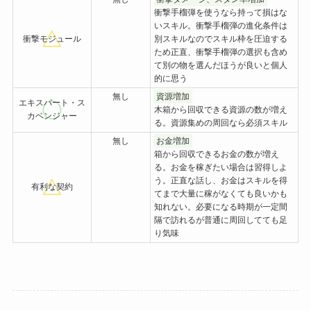
衝撃手榴弾を使うなら持って損はな
いスキル。衝撃手榴弾の進化条件は
衝撃モジュール
別スキルなのでスキル枠を圧迫する
ため正直、衝撃手榴弾の選択も含め
て別の物を選んだほうが良いと個人
的に思う
無し
資源増加
エキスパート・ス
木箱から回収できる資源の数が増え
カベンジャー
る。資源集めの周回なら必須スキル
無し
お金増加
箱から回収できるお金の数が増え
る。お金を稼ぎたい場合は習得しよ
う。正直な話し、お金はスキルを得
有利な契約
てまで大量に稼がなくても良いかも
知れない。必要になる時期が一定間
隔で訪れるが普通に周回してても足
り気味