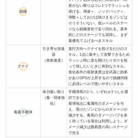
差がない限りはコレ1つでラッシュを
鎖鎌
凌げる。弾速＋、ノックバック＋、
弾数＋しておけば抜けきるゾンビは
そうそういない。低レベルのステー
ジなら鎖鎌進化で走り回れる。基本
的にどのステージでも習得し、まず
最優先で上げるべきスキル
引き寄せ加速
進行方向へクナイを投げるだけのス
器
キル。1点に集中して攻撃できるため
（発射速度）
ラッシュ時に道を開けたりボスを狙
クナイ
って倒したいときに有効なスキル。
進化条件の発射速度は全武器に効果
がありDPSが上昇するので鎖鎌同様
に必須レベルで使いやすいスキル
体力吸い取り
手榴弾系の1つ。いずれか1つしか選
（毒・弱体強
択できない。
化）
着弾地点に毒属性のダメージを与
え、受けたゾンビからのダメージが
毒素手榴弾
減少する。毒系のダメージバフを多
く持っている場合は利用しよう。ダ
メージ減少は難易度の高いステージ
で光る