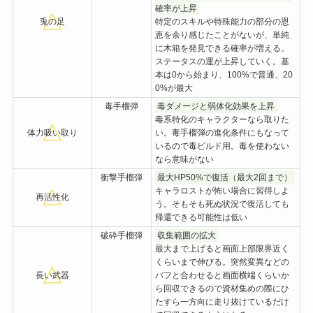
確率が上昇
兎の足
特定のスキルや特殊能力の部分の恩
恵を余り感じたことがないが、単純
に木箱を発見できる確率が増える。
ステータスの運が上昇していく。基
本は0から始まり、100%で普通、20
0%が最大
毒手榴弾
毒ダメージと弱体化効果を上昇
毒系特化のキャラクターなら取りた
体力吸い取り
い。毒手榴弾の進化条件にもなって
いるので毒ビルド用。毒を使わない
なら意味がない
衝撃手榴弾
最大HP50%で復活（最大2回まで）
キャラロストが怖い場合に習得しよ
再活性化
う。そもそも死ぬ状況で復活しても
帰還できる可能性は低い
破砕手榴弾
収集範囲の拡大
最大まで上げると画面上部限界近く
くらいまで伸びる。突然変異などの
長い武器
バフと合わせると画面横端くらいか
ら回収できるので資材集めの際にひ
たすら一方向に走り抜けているだけ