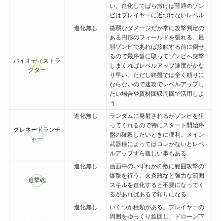
い。進化してばら撒けば普通のゾン
ビはプレイヤーに近づけないレベル
進化無し
微弱なダメージだが常に攻撃判定の
ある円形のフィールドを張れる。最
弱ゾンビであれば接触する前に倒せ
るので最序盤に取ってゾンビへ突撃
バイオディストラ
しまくればレベルアップ速度がかな
クター
り早い。ただし終盤では全く頼りに
ならないので速攻でレベルアップし
たい場合や資材回収周回で活用しよ
う
進化無し
ランダムに発射されるがゾンビを狙
ってくれるので特にスタート開始序
グレネードランチ
盤の確殺したいときに便利。メイン
ャー
武器種によってはコレがないとレベ
ルアップすら難しい事もある
進化無し
画面中のいずれかの敵に範囲攻撃の
爆撃を行う。火炎瓶など強力な範囲
追撃砲
スキルを進化すると不要になってく
るがあればあるで頼りになる
進化無し
いくつか種類がある。プレイヤーの
周囲をゆっくり旋回し、ドローン下