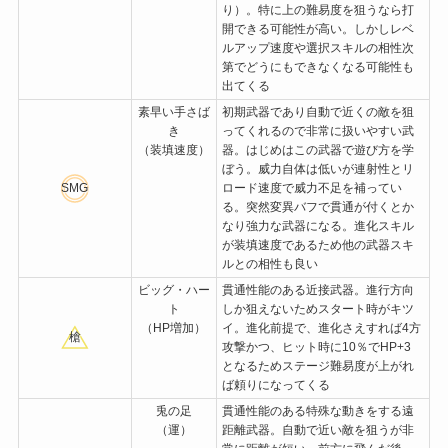
り）。特に上の難易度を狙うなら打
開できる可能性が高い。しかしレベ
ルアップ速度や選択スキルの相性次
第でどうにもできなくなる可能性も
出てくる
素早い手さば
初期武器であり自動で近くの敵を狙
き
ってくれるので非常に扱いやすい武
（装填速度）
器。はじめはこの武器で遊び方を学
ぼう。威力自体は低いが連射性とリ
SMG
ロード速度で威力不足を補ってい
る。突然変異バフで貫通が付くとか
なり強力な武器になる。進化スキル
が装填速度であるため他の武器スキ
ルとの相性も良い
ビッグ・ハー
貫通性能のある近接武器。進行方向
ト
しか狙えないためスタート時がキツ
（HP増加）
イ。進化前提で、進化さえすれば4方
槍
攻撃かつ、ヒット時に10％でHP+3
となるためステージ難易度が上がれ
ば頼りになってくる
兎の足
貫通性能のある特殊な動きをする遠
（運）
距離武器。自動で近い敵を狙うが非