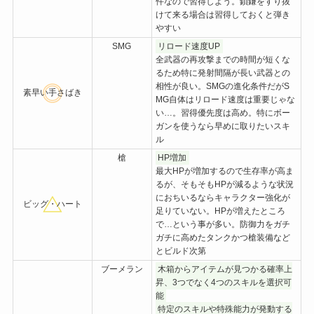
件なので習得しよう。鎖鎌をすり抜
けて来る場合は習得しておくと弾き
やすい
SMG
リロード速度UP
全武器の再攻撃までの時間が短くな
るため特に発射間隔が長い武器との
相性が良い。SMGの進化条件だがS
素早い手さばき
MG自体はリロード速度は重要じゃな
い…。習得優先度は高め。特にボー
ガンを使うなら早めに取りたいスキ
ル
槍
HP増加
最大HPが増加するので生存率が高ま
るが、そもそもHPが減るような状況
におちいるならキャラクター強化が
ビッグ・ハート
足りていない。HPが増えたところ
で…という事が多い。防御力をガチ
ガチに高めたタンクかつ槍装備など
とビルド次第
ブーメラン
木箱からアイテムが見つかる確率上
昇、3つでなく4つのスキルを選択可
能
特定のスキルや特殊能力が発動する