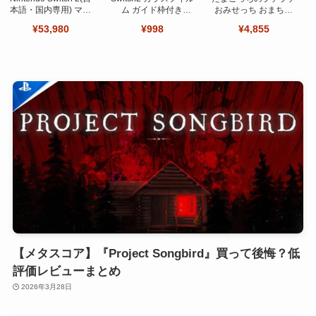
本語・国内専用) マリ
ム ガイド枠付き
おみせっち おまちど
オカート ワールド セ
【Seninhi 】【2枚セ
～さま！
¥53,980
¥998
¥4,855
ット
ット 日本旭硝子製-高
品質 】
【メタスコア】『Project Songbird』買って後悔？低
評価レビューまとめ
2026年3月28日