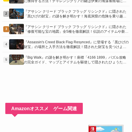
に獲得する方法！チャレンジクリアの鍵は伊東の海藻養殖場にあ
り！
『アサシン クリード ブラック フラッグ リシンクド』に隠された
2
「黒ひげの財宝」の謎を解き明かす！海底洞窟の危険を乗り越
え、伝説の報酬を手に入れよう
『アサシン クリード ブラック フラッグ リシンクド』に隠された
3
「修復可能な宝の地図」全5種を徹底解説！伝説のアイテムや新衣
装を手に入れるための「地図の断片」入手方法と修復のコツを紹
介！
『Assassin's Creed Black Flag Resynced』に登場する「黒ひげの
4
財宝」の場所と入手方法を徹底解説！隠された財宝を見つけよ
う！
『Big Walk』の謎を解き明かす！座標「4166 1899」パズル攻略
5
の完全ガイド、マップとアイテムを駆使して隠されたひょうたん
を手に入れよう！
Amazonオススメ ゲーム関連