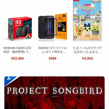
Nintendo Switch 2(日
Switch2 ガラスフイル
たまごっちのプチプチ
本語・国内専用) マリ
ム ガイド枠付き
おみせっち おまちど
オカート ワールド セ
【Seninhi 】【2枚セ
～さま！
¥53,980
¥998
¥4,855
ット
ット 日本旭硝子製-高
品質 】