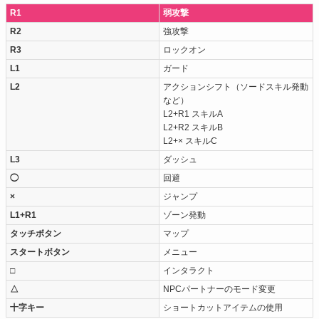
R1
弱攻撃
R2
強攻撃
R3
ロックオン
L1
ガード
L2
アクションシフト（ソードスキル発動
など）
L2+R1 スキルA
L2+R2 スキルB
L2+× スキルC
L3
ダッシュ
◯
回避
×
ジャンプ
L1+R1
ゾーン発動
タッチボタン
マップ
スタートボタン
メニュー
□
インタラクト
△
NPCパートナーのモード変更
十字キー
ショートカットアイテムの使用