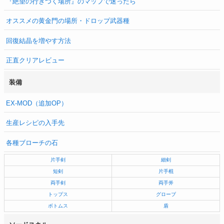
『絶望の行きつく場所』のマップで迷ったら
オススメの黄金門の場所・ドロップ武器種
回復結晶を増やす方法
正直クリアレビュー
装備
EX-MOD（追加OP）
生産レシピの入手先
各種ブローチの石
片手剣
細剣
短剣
片手棍
両手剣
両手斧
トップス
グローブ
ボトムス
盾