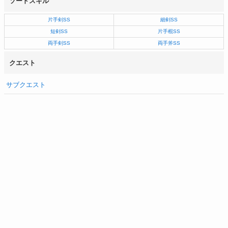
ソードスキル
片手剣SS
細剣SS
短剣SS
片手棍SS
両手剣SS
両手斧SS
クエスト
サブクエスト