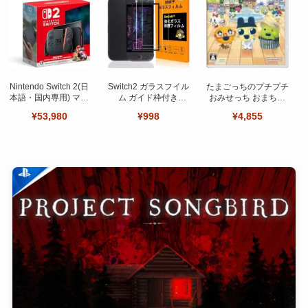
Nintendo Switch 2(日
Switch2 ガラスフイル
たまごっちのプチプチ
本語・国内専用) マリ
ム ガイド枠付き
おみせっち おまちど
オカート ワールド セ
【Seninhi 】【2枚セ
～さま！
¥53,980
¥998
¥4,855
ット
ット 日本旭硝子製-高
品質 】