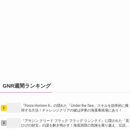
GNR週間ランキング
『Forza Horizon 6』の隠れた「Under the Sea」スキルを効率的に獲
1
得する方法！チャレンジクリアの鍵は伊東の海藻養殖場にあり！
『アサシン クリード ブラック フラッグ リシンクド』に隠された「黒
2
ひげの財宝」の謎を解き明かす！海底洞窟の危険を乗り越え、伝説の
報酬を手に入れよう