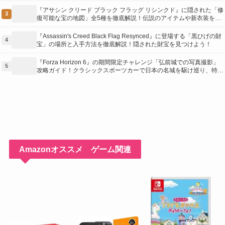
『アサシン クリード ブラック フラッグ リシンクド』に隠された「修
3
復可能な宝の地図」全5種を徹底解説！伝説のアイテムや新衣装を手
に入れるための「地図の断片」入手方法と修復のコツを紹介！
『Assassin's Creed Black Flag Resynced』に登場する「黒ひげの財
4
宝」の場所と入手方法を徹底解説！隠された財宝を見つけよう！
『Forza Horizon 6』の期間限定チャレンジ「弘前城での写真撮影」
5
攻略ガイド！クラシックスポーツカーで日本の名城を駆け巡り、特別
な報酬を手に入れよう！
Amazonオススメ ゲーム関連