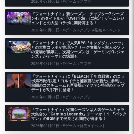
2026年08月06日 • #ゲーム #アプデ
『フォートナイト』新シーズン「チャプター7 シーズ
ン4」のタイトルが「Override」に決定！ゲームレジ
ェンドとの大型コラボに期待高まる！
2026年08月05日 • #ゲーム #アプデ #発売 #イベント
『フォートナイト』で人気RPG『キングダム ハーツ』
との大型コラボが実現か？リーク情報から主人公ソラ
の登場が濃厚に。次期シーズンは「ゲーミングレジェ
ンズ」がテーマとの憶測も
2026年08月05日 • #ゲーム #アプデ
『フォートナイト』に『BLEACH 千年血戦篇』のコラ
ボ第2弾が決定！ヨルイチと浦原喜助が新たに参戦し、
前回のコスチュームも再登場か？ファン待望のアップ
デートが8月7日に登場！
2026年08月04日 • #ゲーム #アプデ
『フォートナイト』次期シーズンは人気ゲームキャラ
大集合の「Gaming Legends」テーマか！？ 『パック
マン』のBGMまで発見され期待が高まる！
2026年08月03日 • #ゲーム #発売 #イベント