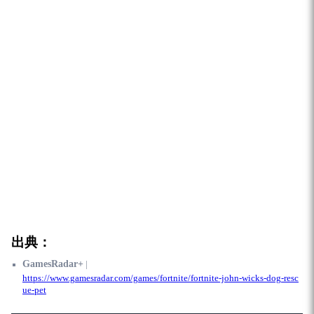
出典：
GamesRadar+
|
https://www.gamesradar.com/games/fortnite/fortnite-john-wicks-dog-resc
ue-pet