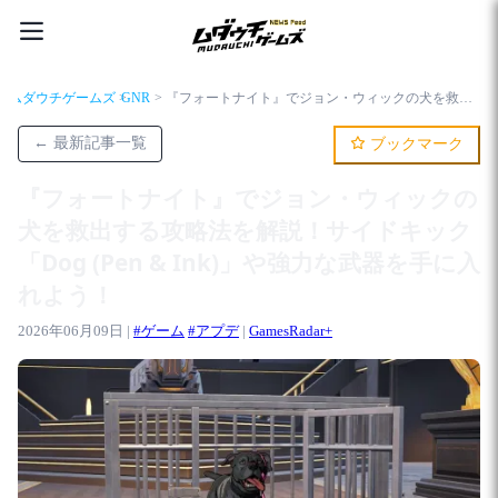
ムダウチゲームズ
GNR
『フォートナイト』でジョン・ウィックの犬を救出する攻略法を解説！サイドキック「Dog (Pen & Ink)」や強力な武器を手に入れよう！
← 最新記事一覧
ブックマーク
『フォートナイト』でジョン・ウィックの
犬を救出する攻略法を解説！サイドキック
「Dog (Pen & Ink)」や強力な武器を手に入
れよう！
2026年06月09日 |
#ゲーム
#アプデ
|
GamesRadar+