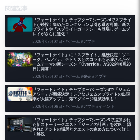
関連記事
『フォートナイト』チャプター7 シーズン4でスプライ
トが続投！集めたコレクションは引き継ぎ可能、新ス
プライトや「スプライトガーデン」も登場しゲームプ
レイがさらに進化！
2026年08月07日 • #ゲーム #アプデ
『フォートナイト』に「スプライト」継続決定！ソニ
ック、ペルソナ、テトリスとのコラボも示唆されたゲ
ームテーマの新シーズン「Override」が2026年8月20
日に開幕！
2026年08月07日 • #ゲーム #発売 #アプデ
『フォートナイト』チャプター7シーズン3で「ジェム
アワー」が開催決定！レアなジェムスプライトの出現
率が大幅アップし、落下ダメージ軽減効果も！
2026年08月06日 • #ゲーム #アプデ #イベント
『フォートナイト』チャプター7シーズン3で追加され
た新ストーリークエスト「ジーノの計画」を攻略！ 隠
されたアジトの場所とクエストの進め方について詳し
く解説