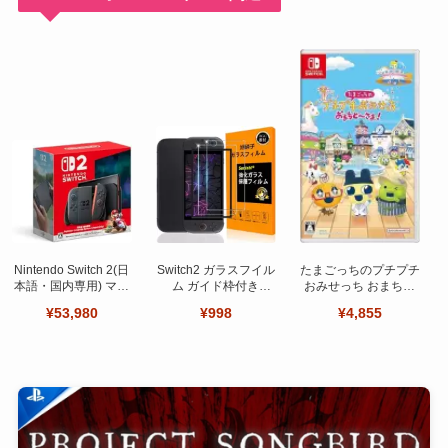
Nintendo Switch 2(日
Switch2 ガラスフイル
たまごっちのプチプチ
本語・国内専用) マリ
ム ガイド枠付き
おみせっち おまちど
オカート ワールド セ
【Seninhi 】【2枚セ
～さま！
¥53,980
¥998
¥4,855
ット
ット 日本旭硝子製-高
品質 】