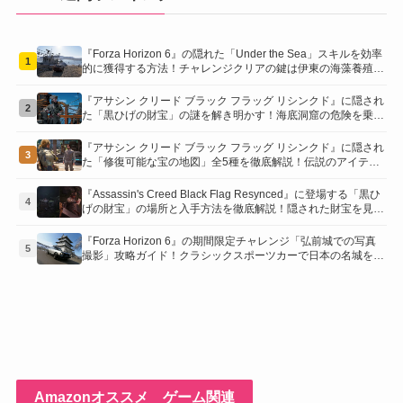
『Forza Horizon 6』の隠れた「Under the Sea」スキルを効率
1
的に獲得する方法！チャレンジクリアの鍵は伊東の海藻養殖場
にあり！
『アサシン クリード ブラック フラッグ リシンクド』に隠され
2
た「黒ひげの財宝」の謎を解き明かす！海底洞窟の危険を乗り
越え、伝説の報酬を手に入れよう
『アサシン クリード ブラック フラッグ リシンクド』に隠され
3
た「修復可能な宝の地図」全5種を徹底解説！伝説のアイテム
や新衣装を手に入れるための「地図の断片」入手方法と修復の
コツを紹介！
『Assassin's Creed Black Flag Resynced』に登場する「黒ひ
4
げの財宝」の場所と入手方法を徹底解説！隠された財宝を見つ
けよう！
『Forza Horizon 6』の期間限定チャレンジ「弘前城での写真
5
撮影」攻略ガイド！クラシックスポーツカーで日本の名城を駆
け巡り、特別な報酬を手に入れよう！
Amazonオススメ ゲーム関連