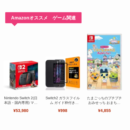
Amazonオススメ ゲーム関連
Nintendo Switch 2(日
Switch2 ガラスフイル
たまごっちのプチプチ
本語・国内専用) マリ
ム ガイド枠付き
おみせっち おまちど
オカート ワールド セ
【Seninhi 】【2枚セ
～さま！
¥53,980
¥998
¥4,855
ット
ット 日本旭硝子製-高
品質 】