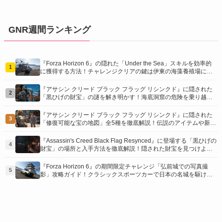
GNR週間ランキング
『Forza Horizon 6』の隠れた「Under the Sea」スキルを効率的
1
に獲得する方法！チャレンジクリアの鍵は伊東の海藻養殖場にあ
り！
『アサシン クリード ブラック フラッグ リシンクド』に隠された
2
「黒ひげの財宝」の謎を解き明かす！海底洞窟の危険を乗り越
え、伝説の報酬を手に入れよう
『アサシン クリード ブラック フラッグ リシンクド』に隠された
3
「修復可能な宝の地図」全5種を徹底解説！伝説のアイテムや新衣
装を手に入れるための「地図の断片」入手方法と修復のコツを紹
介！
『Assassin's Creed Black Flag Resynced』に登場する「黒ひげの
4
財宝」の場所と入手方法を徹底解説！隠された財宝を見つけよ
う！
『Forza Horizon 6』の期間限定チャレンジ「弘前城での写真撮
5
影」攻略ガイド！クラシックスポーツカーで日本の名城を駆け巡
り、特別な報酬を手に入れよう！