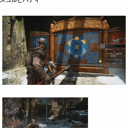
スコルとハティ