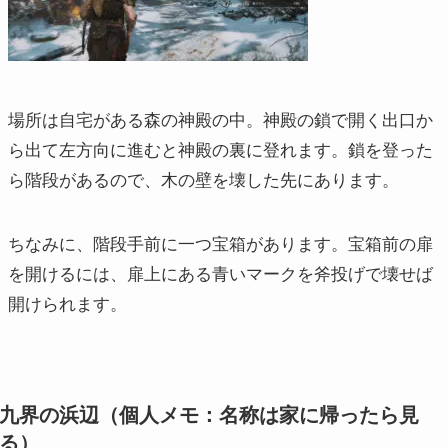
場所は自宅がある森の神殿の中。神殿の鎖で開く出口か
ら出て左方向に進むと神殿の裏に登れます。鎖を登った
ら階段があるので、木の壁を壊した先にあります。
ちなみに、階段手前に一つ宝箱があります。宝箱前の扉
を開けるには、扉上にある青いマークを斧投げで壊せば
開けられます。
九界の浜辺（個人メモ：名称は家に帰ったら見
る）