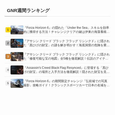
GNR週間ランキング
『Forza Horizon 6』の隠れた「Under the Sea」スキルを効率
1
的に獲得する方法！チャレンジクリアの鍵は伊東の海藻養殖場
にあり！
『アサシン クリード ブラック フラッグ リシンクド』に隠され
2
た「黒ひげの財宝」の謎を解き明かす！海底洞窟の危険を乗り
越え、伝説の報酬を手に入れよう
『アサシン クリード ブラック フラッグ リシンクド』に隠され
3
た「修復可能な宝の地図」全5種を徹底解説！伝説のアイテム
や新衣装を手に入れるための「地図の断片」入手方法と修復の
コツを紹介！
『Assassin's Creed Black Flag Resynced』に登場する「黒ひ
4
げの財宝」の場所と入手方法を徹底解説！隠された財宝を見つ
けよう！
『Forza Horizon 6』の期間限定チャレンジ「弘前城での写真
5
撮影」攻略ガイド！クラシックスポーツカーで日本の名城を駆
け巡り、特別な報酬を手に入れよう！