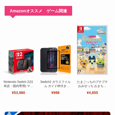
Amazonオススメ ゲーム関連
Nintendo Switch 2(日
Switch2 ガラスフイル
たまごっちのプチプチ
本語・国内専用) マリ
ム ガイド枠付き
おみせっち おまちど
オカート ワールド セ
【Seninhi 】【2枚セ
～さま！
¥53,980
¥998
¥4,855
ット
ット 日本旭硝子製-高
品質 】