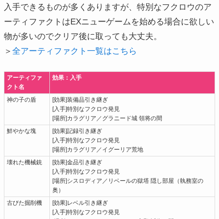
入手できるものが多くありますが、特別なフクロウのア
ーティファクトはEXニューゲームを始める場合に欲しい
物が多いのでクリア後に取っても大丈夫。
＞
全アーティファクト一覧はこちら
アーティファ
効果：入手
クト名
神の子の盾
[効果]装備品引き継ぎ
[入手]特別なフクロウ発見
[場所]カラグリア／グラニード城 領将の間
鮮やかな塊
[効果]記録引き継ぎ
[入手]特別なフクロウ発見
[場所]カラグリア／イグーリア荒地
壊れた機械銃
[効果]金品引き継ぎ
[入手]特別なフクロウ発見
[場所]シスロディア／リベールの獄塔 隠し部屋（執務室の
奥）
古びた掘削機
[効果]レベル引き継ぎ
[入手]特別なフクロウ発見