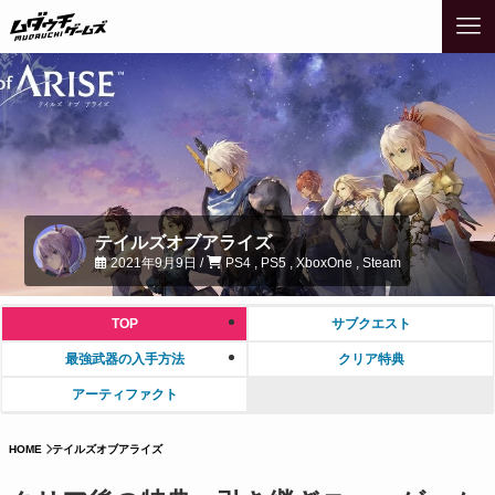
テイルズオブアライズ
2021年9月9日 /
PS4 , PS5 , XboxOne , Steam
TOP
サブクエスト
最強武器の入手方法
クリア特典
アーティファクト
HOME
テイルズオブアライズ