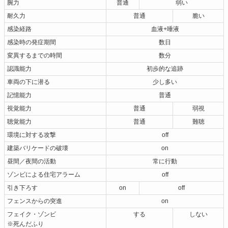
腕力
普通
弱い
耐久力
普通
脆い
感染経路
血液+唾液
感染時の発症期間
数日
変異するまでの時間
数分
認識能力
初歩的な追跡
車両の下に潜る
少し多い
記憶能力
普通
視覚能力
普通
弱視
聴覚能力
普通
難聴
環境に対する攻撃
off
建築バリケードの破壊
on
昼間／夜間の活動
常に行動
ゾンビによる住宅アラーム
off
引き下ろす
on
off
フェンスからの突進
on
フェイク・ゾンビ
する
しない
※死んだふり