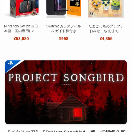
Nintendo Switch 2(日
Switch2 ガラスフイル
たまごっちのプチプチ
本語・国内専用) マリ
ム ガイド枠付き
おみせっち おまちど
オカート ワールド セ
【Seninhi 】【2枚セ
～さま！
¥53,980
¥998
¥4,855
ット
ット 日本旭硝子製-高
品質 】