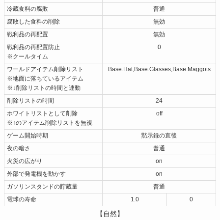
冷蔵食料の腐敗
普通
腐敗した食料の削除
無効
戦利品の再配置
無効
戦利品の再配置防止
0
※クールタイム
ワールドアイテム削除リスト
Base.Hat,Base.Glasses,Base.Maggots
※地面に落ちているアイテム
※↓削除リストの時間と連動
削除リストの時間
24
ホワイトリストとして削除
off
※↑のアイテム削除リストを無視
ゲーム開始時期
黙示録の直後
夜の暗さ
普通
火災の広がり
on
外部で発電機を動かす
on
ガソリンスタンドの貯蔵量
普通
電球の寿命
1.0
0
【自然】