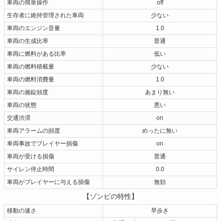
車両の簡単操作
off
生存者に維持管理された車両
少ない
車両のエンジン音量
1.0
車両の生成比率
普通
車両に燃料がある比率
低い
車両の燃料積載量
少ない
車両の燃料消費量
1.0
車両の施錠頻度
あまり無い
車両の状態
悪い
交通渋滞
on
車両アラームの頻度
めったに無い
車両事故でプレイヤー損傷
on
車両が受ける損傷
普通
サイレン停止時間
0.0
車両がプレイヤーに与える損傷
無効
【ゾンビの特性】
移動の速さ
早歩き