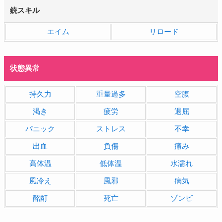
銃スキル
エイム
リロード
状態異常
持久力
重量過多
空腹
渇き
疲労
退屈
パニック
ストレス
不幸
出血
負傷
痛み
高体温
低体温
水濡れ
風冷え
風邪
病気
酩酊
死亡
ゾンビ