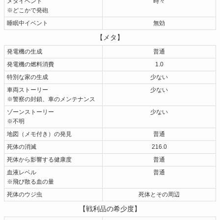
メタイベント
時々
※どこかで発砲
睡眠中イベント
無効
【メタ】
発電機の生成
普通
発電機の燃料消費
1.0
特別な家の生成
少ない
車両ストーリー
少ない
※警察の封鎖、車のメンテナンス
ゾーンストーリー
少ない
※不明
地図（メモ付き）の発見
普通
死体の消滅
216.0
死体から影響する健康度
普通
血液レベル
普通
※飛び散る血の量
死体のウジ虫
死体とその周辺
【戦利品の希少度】