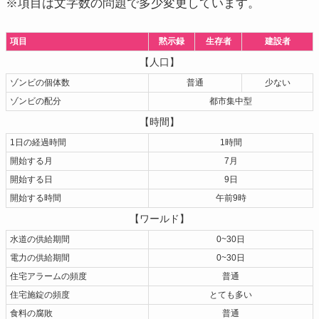
※項目は文字数の問題で多少変更しています。
項目
黙示録
生存者
建設者
【人口】
ゾンビの個体数
普通
少ない
ゾンビの配分
都市集中型
【時間】
1日の経過時間
1時間
開始する月
7月
開始する日
9日
開始する時間
午前9時
【ワールド】
水道の供給期間
0~30日
電力の供給期間
0~30日
住宅アラームの頻度
普通
住宅施錠の頻度
とても多い
食料の腐敗
普通