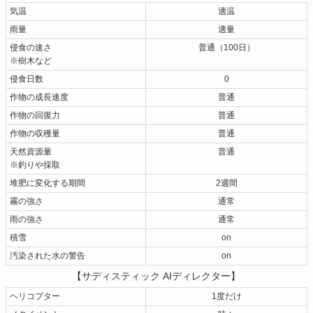
気温
適温
雨量
適量
侵食の速さ
普通（100日）
※樹木など
侵食日数
0
作物の成長速度
普通
作物の回復力
普通
作物の収穫量
普通
天然資源量
普通
※釣りや採取
堆肥に変化する期間
2週間
霧の強さ
通常
雨の強さ
通常
積雪
on
汚染された水の警告
on
【サディスティック AIディレクター】
ヘリコプター
1度だけ