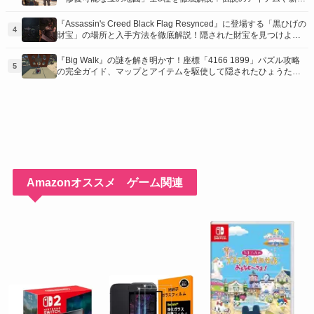
装を手に入れるための「地図の断片」入手方法と修復のコツを紹
介！
『Assassin's Creed Black Flag Resynced』に登場する「黒ひげの
4
財宝」の場所と入手方法を徹底解説！隠された財宝を見つけよ
う！
『Big Walk』の謎を解き明かす！座標「4166 1899」パズル攻略
5
の完全ガイド、マップとアイテムを駆使して隠されたひょうたん
を手に入れよう！
Amazonオススメ ゲーム関連