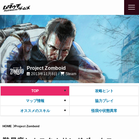
Project Zomboid
2013年11月8日 /
Steam
TOP
攻略ヒント
マップ情報
協力プレイ
オススメのスキル
怪我や状態異常
HOME
Project Zomboid