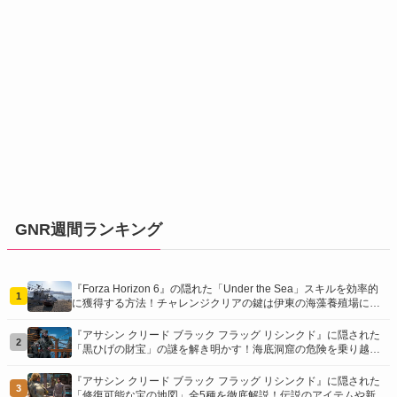
GNR週間ランキング
『Forza Horizon 6』の隠れた「Under the Sea」スキルを効率的
1
に獲得する方法！チャレンジクリアの鍵は伊東の海藻養殖場にあ
り！
『アサシン クリード ブラック フラッグ リシンクド』に隠された
2
「黒ひげの財宝」の謎を解き明かす！海底洞窟の危険を乗り越
え、伝説の報酬を手に入れよう
『アサシン クリード ブラック フラッグ リシンクド』に隠された
3
「修復可能な宝の地図」全5種を徹底解説！伝説のアイテムや新衣