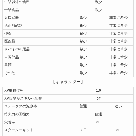
缶詰以外の食料
希少
缶詰食品
希少
近接武器
希少
非常に希少
遠距離武器
希少
非常に希少
弾薬
希少
非常に希少
医薬品
希少
非常に希少
サバイバル用品
希少
非常に希少
車両部品
希少
非常に希少
書籍
希少
非常に希少
その他
希少
非常に希少
【キャラクター】
XP取得倍率
1.0
XP倍率がスキルへ影響
off
ステータスの減少率
普通
速い
持久力の回復力
普通
栄養学
on
スターターキット
off
on