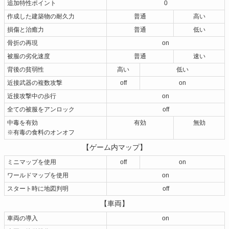
追加特性ポイント
0
作成した建築物の耐久力
普通
高い
損傷と治癒力
普通
低い
骨折の再現
on
被服の劣化速度
普通
速い
背後の貧弱性
高い
低い
近接武器の複数攻撃
off
on
近接攻撃中の歩行
on
全ての被服をアンロック
off
中毒を有効
有効
無効
※有毒の食料のオンオフ
【ゲーム内マップ】
ミニマップを使用
off
on
ワールドマップを使用
on
スタート時に地図判明
off
【車両】
車両の導入
on