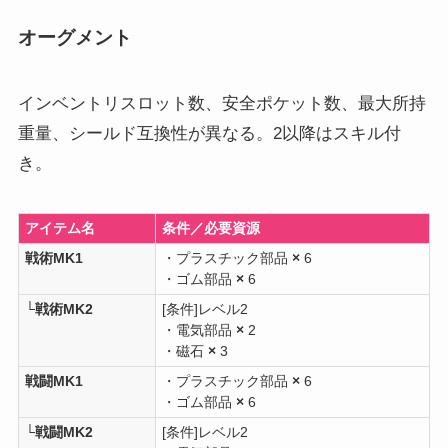
オーグメント
インベントリスロット数、安全ポケット数、最大所持
重量、シールド互換性が異なる。2以降はスキル付
き。
アイテム名
条件／必要資源
戦術MK1
・プラスチック部品
×
6
・ゴム部品
×
6
└戦術MK2
[条件]レベル2
・電気部品
×
2
・磁石
×
3
戦闘MK1
・プラスチック部品
×
6
・ゴム部品
×
6
└戦闘MK2
[条件]レベル2