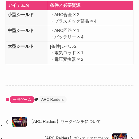
アイテム名
条件／必要資源
小型シールド
・ARC合金
×
2
・プラスチック部品
×
4
中型シールド
・ARC回路
×
1
・バッテリー
×
4
大型シールド
[条件]レベル2
・電気ロッド
×
1
・電圧変換器
×
2
一般ゲーム
ARC Raiders
【ARC Raiders】ワークベンチについて
【ARC Raiders】ガンスミスについて