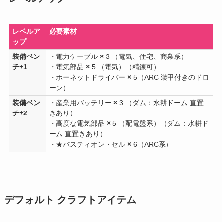
レベルア
必要素材
ップ
装備ベン
・電力ケーブル
×
3 （電気、住宅、商業系）
チ+1
・電気部品
×
5 （電気）（精錬可）
・ホーネットドライバー
×
5（ARC 装甲付きのドロ
ーン）
装備ベン
・産業用バッテリー
×
3 （ダム：水耕ドーム 直置
チ+2
きあり）
・高度な電気部品
×
5 （配電盤系）（ダム：水耕ド
ーム 直置きあり）
・★バスティオン・セル
×
6（ARC系）
デフォルト クラフトアイテム