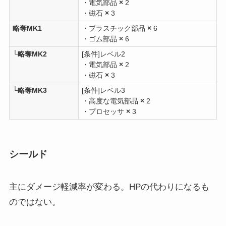
・電気部品
×
2
・磁石
×
3
略奪MK1
・プラスチック部品
×
6
・ゴム部品
×
6
└略奪MK2
[条件]レベル2
・電気部品
×
2
・磁石
×
3
└略奪MK3
[条件]レベル3
・高度な電気部品
×
2
・プロセッサ
×
3
シールド
主にダメージ軽減率が変わる。HPの代わりになるも
のではない。