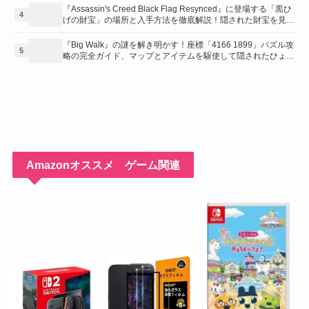
コツを紹介！
『Assassin's Creed Black Flag Resynced』に登場する「黒ひ
4
げの財宝」の場所と入手方法を徹底解説！隠された財宝を見つ
けよう！
『Big Walk』の謎を解き明かす！座標「4166 1899」パズル攻
5
略の完全ガイド、マップとアイテムを駆使して隠されたひょう
たんを手に入れよう！
Amazonオススメ ゲーム関連