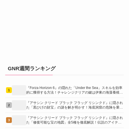
GNR週間ランキング
『Forza Horizon 6』の隠れた「Under the Sea」スキルを効率
1
的に獲得する方法！チャレンジクリアの鍵は伊東の海藻養殖場
にあり！
『アサシン クリード ブラック フラッグ リシンクド』に隠され
2
た「黒ひげの財宝」の謎を解き明かす！海底洞窟の危険を乗り
越え、伝説の報酬を手に入れよう
『アサシン クリード ブラック フラッグ リシンクド』に隠され
3
た「修復可能な宝の地図」全5種を徹底解説！伝説のアイテム
や新衣装を手に入れるための「地図の断片」入手方法と修復の