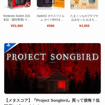
Nintendo Switch 2(日
Switch2 ガラスフイル
たまごっちのプチプチ
本語・国内専用) マリ
ム ガイド枠付き
おみせっち おまちど
オカート ワールド セ
【Seninhi 】【2枚セ
～さま！
¥53,980
¥998
¥4,855
ット
ット 日本旭硝子製-高
品質 】
【メタスコア】『Project Songbird』買って後悔？低