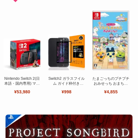
Nintendo Switch 2(日
Switch2 ガラスフイル
たまごっちのプチプチ
本語・国内専用) マリ
ム ガイド枠付き
おみせっち おまちど
オカート ワールド セ
【Seninhi 】【2枚セ
～さま！
¥53,980
¥998
¥4,855
ット
ット 日本旭硝子製-高
品質 】