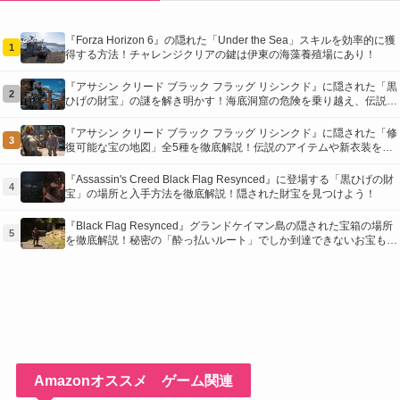
『Forza Horizon 6』の隠れた「Under the Sea」スキルを効率的に獲
1
得する方法！チャレンジクリアの鍵は伊東の海藻養殖場にあり！
『アサシン クリード ブラック フラッグ リシンクド』に隠された「黒
2
ひげの財宝」の謎を解き明かす！海底洞窟の危険を乗り越え、伝説の
報酬を手に入れよう
『アサシン クリード ブラック フラッグ リシンクド』に隠された「修
3
復可能な宝の地図」全5種を徹底解説！伝説のアイテムや新衣装を手
に入れるための「地図の断片」入手方法と修復のコツを紹介！
『Assassin's Creed Black Flag Resynced』に登場する「黒ひげの財
4
宝」の場所と入手方法を徹底解説！隠された財宝を見つけよう！
『Black Flag Resynced』グランドケイマン島の隠された宝箱の場所
5
を徹底解説！秘密の「酔っ払いルート」でしか到達できないお宝も明
らかに
Amazonオススメ ゲーム関連