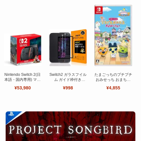
Nintendo Switch 2(日
Switch2 ガラスフイル
たまごっちのプチプチ
本語・国内専用) マリ
ム ガイド枠付き
おみせっち おまちど
オカート ワールド セ
【Seninhi 】【2枚セ
～さま！
¥53,980
¥998
¥4,855
ット
ット 日本旭硝子製-高
品質 】