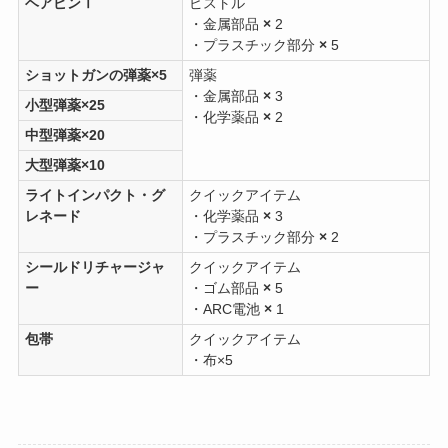
ヘアピンⅠ
ピストル
・金属部品
×
2
・プラスチック部分
×
5
ショットガンの弾薬×5
弾薬
・金属部品
×
3
小型弾薬×25
・化学薬品
×
2
中型弾薬×20
大型弾薬×10
ライトインパクト・グ
クイックアイテム
レネード
・化学薬品
×
3
・プラスチック部分
×
2
シールドリチャージャ
クイックアイテム
ー
・ゴム部品
×
5
・ARC電池
×
1
包帯
クイックアイテム
・布×5