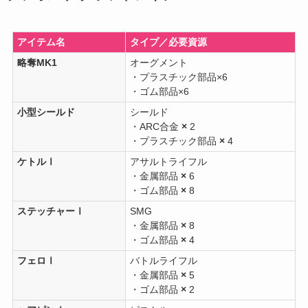
アイテム名
タイプ／必要資源
略奪MK1
オーグメント
・プラスチック部品×6
・ゴム部品×6
小型シールド
シールド
・ARC合金
×
2
・プラスチック部品
×
4
ケトルⅠ
アサルトライフル
・金属部品
×
6
・ゴム部品
×
8
ステッチャーⅠ
SMG
・金属部品
×
8
・ゴム部品
×
4
フェロⅠ
バトルライフル
・金属部品
×
5
・ゴム部品
×
2