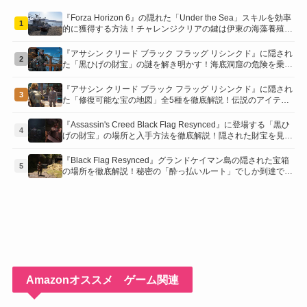
『Forza Horizon 6』の隠れた「Under the Sea」スキルを効率
1
的に獲得する方法！チャレンジクリアの鍵は伊東の海藻養殖場
にあり！
『アサシン クリード ブラック フラッグ リシンクド』に隠され
2
た「黒ひげの財宝」の謎を解き明かす！海底洞窟の危険を乗り
越え、伝説の報酬を手に入れよう
『アサシン クリード ブラック フラッグ リシンクド』に隠され
3
た「修復可能な宝の地図」全5種を徹底解説！伝説のアイテム
や新衣装を手に入れるための「地図の断片」入手方法と修復の
コツを紹介！
『Assassin's Creed Black Flag Resynced』に登場する「黒ひ
4
げの財宝」の場所と入手方法を徹底解説！隠された財宝を見つ
けよう！
『Black Flag Resynced』グランドケイマン島の隠された宝箱
5
の場所を徹底解説！秘密の「酔っ払いルート」でしか到達でき
ないお宝も明らかに
Amazonオススメ ゲーム関連