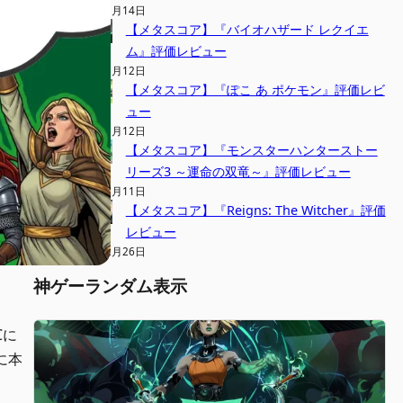
2026年3月14日
【メタスコア】『バイオハザード レクイエ
ム』評価レビュー
2026年3月12日
【メタスコア】『ぽこ あ ポケモン』評価レビ
ュー
2026年3月12日
【メタスコア】『モンスターハンターストー
リーズ3 ～運命の双竜～』評価レビュー
2026年3月11日
【メタスコア】『Reigns: The Witcher』評価
レビュー
2026年2月26日
神ゲーランダム表示
PCに
に本