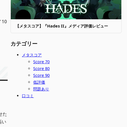
10
【メタスコア】『Hades II』メディア評価レビュー
カテゴリー
メタスコア
Score 70
Score 80
Score 90
低評価
問題あり
口コミ
せた
高い