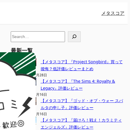
メタスコア
S
e
最新一覧
a
r
【メタスコア】『Project Songbird』買って
c
後悔？低評価レビューまとめ
h
2026年3月28日
【メタスコア】『The Sims 4: Royalty &
Legacy』評価レビュー
2026年3月16日
【メタスコア】『ゴッド・オブ・ウォー スパ
ルタの申し子』評価レビュー
2026年3月16日
【メタスコア】『届けろ！戦え！カラミティ
エンジェルズ』評価レビュー