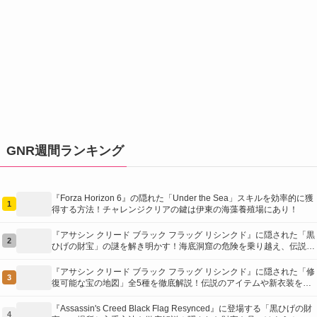
GNR週間ランキング
『Forza Horizon 6』の隠れた「Under the Sea」スキルを効率的に獲
1
得する方法！チャレンジクリアの鍵は伊東の海藻養殖場にあり！
『アサシン クリード ブラック フラッグ リシンクド』に隠された「黒
2
ひげの財宝」の謎を解き明かす！海底洞窟の危険を乗り越え、伝説の
報酬を手に入れよう
『アサシン クリード ブラック フラッグ リシンクド』に隠された「修
3
復可能な宝の地図」全5種を徹底解説！伝説のアイテムや新衣装を手
に入れるための「地図の断片」入手方法と修復のコツを紹介！
『Assassin's Creed Black Flag Resynced』に登場する「黒ひげの財
4