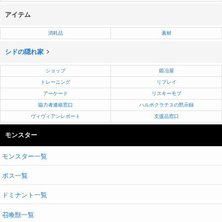
アイテム
消耗品
素材
シドの隠れ家
ショップ
鍛冶屋
トレーニング
リプレイ
アーケード
リスキーモブ
協力者連絡窓口
ハルポクラテスの黙示録
ヴィヴィアンレポート
支援品窓口
モンスター
モンスター一覧
ボス一覧
ドミナント一覧
召喚獣一覧