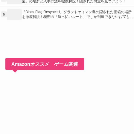
宝」の場所と入手方法を徹底解説！隠された財宝を見つけよう！
『Black Flag Resynced』グランドケイマン島の隠された宝箱の場所
5
を徹底解説！秘密の「酔っ払いルート」でしか到達できないお宝も明
らかに
Amazonオススメ ゲーム関連