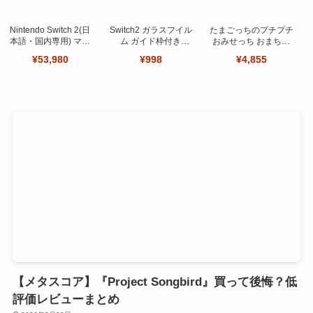
Nintendo Switch 2(日
Switch2 ガラスフイル
たまごっちのプチプチ
本語・国内専用) マリ
ム ガイド枠付き
おみせっち おまちど
オカート ワールド セ
【Seninhi 】【2枚セ
～さま！
¥53,980
¥998
¥4,855
ット
ット 日本旭硝子製-高
品質 】
【メタスコア】『Project Songbird』買って後悔？低
評価レビューまとめ