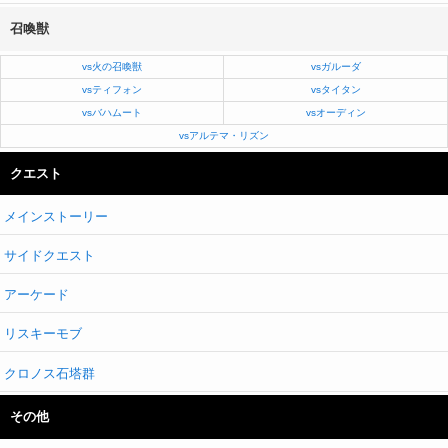
召喚獣
vs火の召喚獣
vsガルーダ
vsティフォン
vsタイタン
vsバハムート
vsオーディン
vsアルテマ・リズン
クエスト
メインストーリー
サイドクエスト
アーケード
リスキーモブ
クロノス石塔群
その他