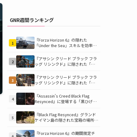
GNR週間ランキング
『Forza Horizon 6』の隠れた
1
「Under the Sea」スキルを効率的
に獲得する方法！チャレンジクリア
の鍵は伊東の海藻養殖場にあり！
『アサシン クリード ブラック フラ
2
ッグ リシンクド』に隠された「黒
ひげの財宝」の謎を解き明かす！海
底洞窟の危険を乗り越え、伝説の報
『アサシン クリード ブラック フラ
3
酬を手に入れよう
ッグ リシンクド』に隠された「修
復可能な宝の地図」全5種を徹底解
説！伝説のアイテムや新衣装を手に
『Assassin's Creed Black Flag
4
入れるための「地図の断片」入手方
Resynced』に登場する「黒ひげの
法と修復のコツを紹介！
財宝」の場所と入手方法を徹底解
説！隠された財宝を見つけよう！
『Black Flag Resynced』グランド
5
ケイマン島の隠された宝箱の場所を
徹底解説！秘密の「酔っ払いルー
ト」でしか到達できないお宝も明ら
『Forza Horizon 6』の期間限定チ
6
かに