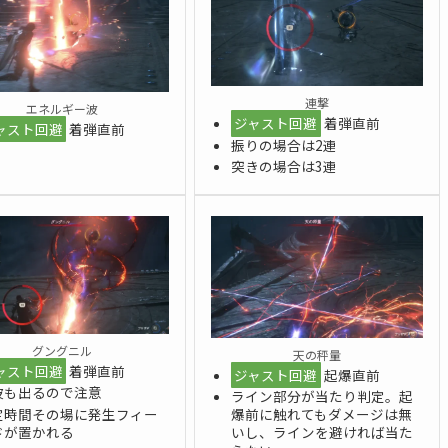
連撃
エネルギー波
ジャスト回避
着弾直前
ャスト回避
着弾直前
振りの場合は2連
突きの場合は3連
グングニル
天の秤量
ャスト回避
着弾直前
ジャスト回避
起爆直前
波も出るので注意
ライン部分が当たり判定。起
定時間その場に発生フィー
爆前に触れてもダメージは無
ドが置かれる
いし、ラインを避ければ当た