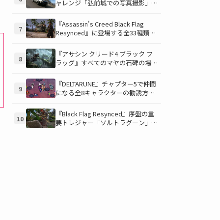
ャレンジ「弘前城での写真撮影」攻
略ガイド！クラシックスポーツカー
で日本の名城を駆け巡り、特別な報
『Assassin's Creed Black Flag
7
酬を手に入れよう！
Resynced』に登場する全33種類の
衣装が公開！海賊とアサシンのスタ
イルを自由にカスタマイズ！
『アサシン クリード4 ブラック フ
8
ラッグ』すべてのマヤの石碑の場所
と座標が公開！銃弾を弾く特殊なマ
ヤの衣装を入手して海賊ライフを有
『DELTARUNE』チャプター5で仲間
9
利に進めよう！
になる全8キャラクターの勧誘方法
を徹底解説！見逃し厳禁のパシフィ
スト攻略ガイド
『Black Flag Resynced』序盤の重
10
要トレジャー「ソルトラグーン」の
財宝を見つけよう！ 隠し場所と入
手アイテムを徹底解説