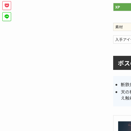
XP
素材
入手アイ
ボス
斬鉄
天の
え触