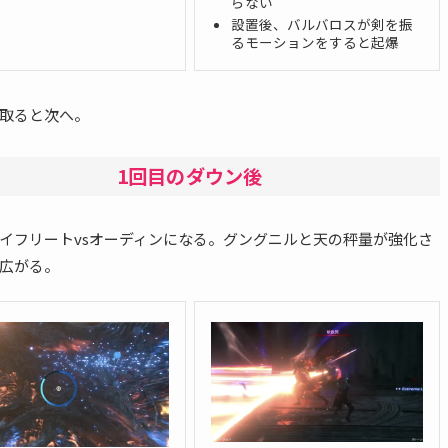
らない
設置後、バルバロスが剣を振
るモーションをすると起爆
取ると次へ。
1回目のダウン後
イフリートvsオーディンになる。グングニルと天の秤量が強化さ
広がる。