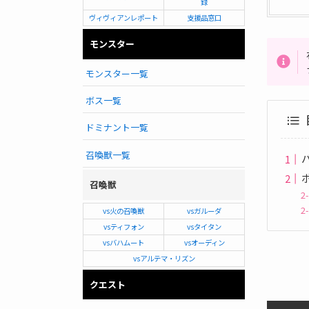
録
ヴィヴィアンレポート
支援品窓口
モンスター
モンスター一覧
ボス一覧
ドミナント一覧
召喚獣一覧
召喚獣
vs火の召喚獣
vsガルーダ
vsティフォン
vsタイタン
vsバハムート
vsオーディン
vsアルテマ・リズン
クエスト