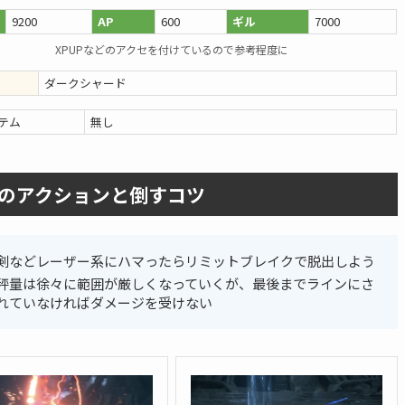
9200
AP
600
ギル
7000
XPUPなどのアクセを付けているので参考程度に
ダークシャード
テム
無し
のアクションと倒すコツ
剣などレーザー系にハマったらリミットブレイクで脱出しよう
秤量は徐々に範囲が厳しくなっていくが、最後までラインにさ
れていなければダメージを受けない