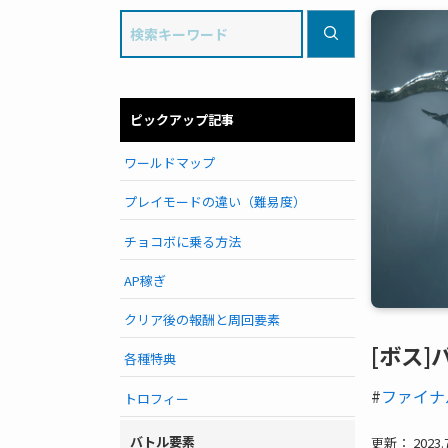
ピックアップ記事
ワールドマップ
プレイモードの違い（難易度）
チョコボに乗る方法
AP稼ぎ
クリア後の報酬と周回要素
[ボス
各種特典
#
ファイナ
トロフィー
バトル要素
更新： 2023.7