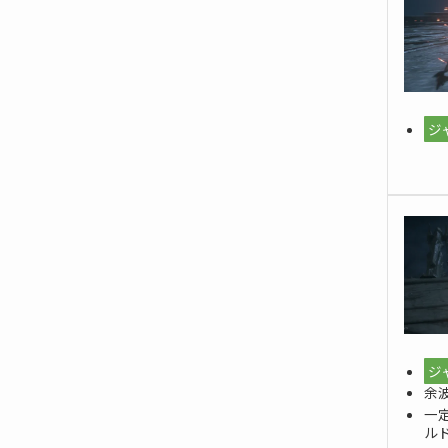
ジ
ジ
余
一
ル