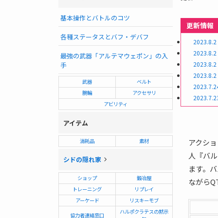
基本操作とバトルのコツ
更新情報
各種ステータスとバフ・デバフ
2023.8.2
2023.8.2
最強の武器「アルテマウェポン」の入
2023.8.2
手
2023.8.2
武器
ベルト
2023.7.2
腕輪
アクセサリ
2023.7.2
アビリティ
アイテム
アクショ
消耗品
素材
人『バル
シドの隠れ家
ます。バ
ショップ
鍛冶屋
ながらQ
トレーニング
リプレイ
アーケード
リスキーモブ
ハルポクラテスの黙示
協力者連絡窓口