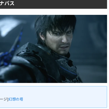
ナバス
ージ]
幻想の塔