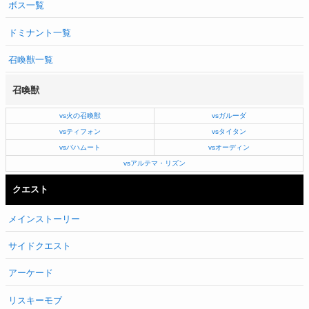
ボス一覧
ドミナント一覧
召喚獣一覧
召喚獣
vs火の召喚獣
vsガルーダ
vsティフォン
vsタイタン
vsバハムート
vsオーディン
vsアルテマ・リズン
クエスト
メインストーリー
サイドクエスト
アーケード
リスキーモブ