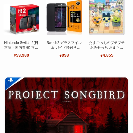
Nintendo Switch 2(日
Switch2 ガラスフイル
たまごっちのプチプチ
本語・国内専用) マリ
ム ガイド枠付き
おみせっち おまちど
オカート ワールド セ
【Seninhi 】【2枚セ
～さま！
¥53,980
¥998
¥4,855
ット
ット 日本旭硝子製-高
品質 】