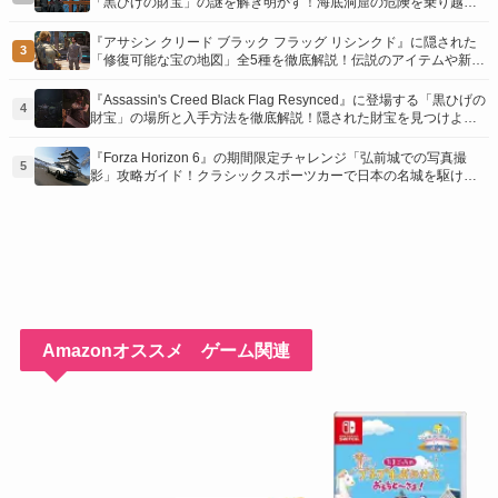
「黒ひげの財宝」の謎を解き明かす！海底洞窟の危険を乗り越
え、伝説の報酬を手に入れよう
『アサシン クリード ブラック フラッグ リシンクド』に隠された
3
「修復可能な宝の地図」全5種を徹底解説！伝説のアイテムや新衣
装を手に入れるための「地図の断片」入手方法と修復のコツを紹
介！
『Assassin's Creed Black Flag Resynced』に登場する「黒ひげの
4
財宝」の場所と入手方法を徹底解説！隠された財宝を見つけよ
う！
『Forza Horizon 6』の期間限定チャレンジ「弘前城での写真撮
5
影」攻略ガイド！クラシックスポーツカーで日本の名城を駆け巡
り、特別な報酬を手に入れよう！
Amazonオススメ ゲーム関連