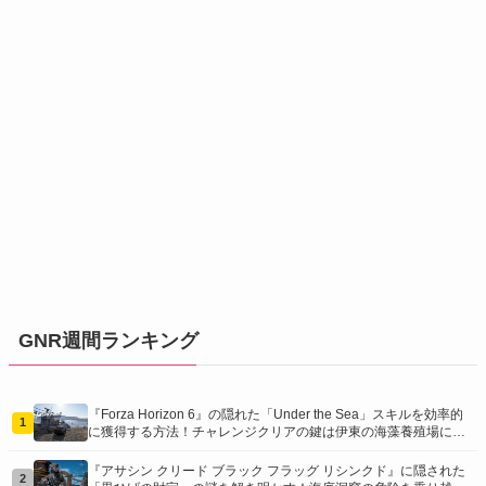
GNR週間ランキング
『Forza Horizon 6』の隠れた「Under the Sea」スキルを効率的
1
に獲得する方法！チャレンジクリアの鍵は伊東の海藻養殖場にあ
り！
『アサシン クリード ブラック フラッグ リシンクド』に隠された
2