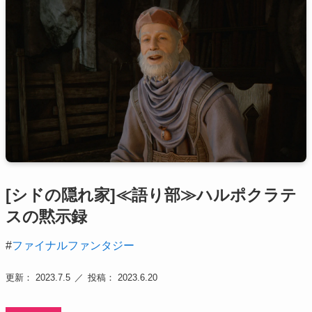
[シドの隠れ家]≪語り部≫ハルポクラテ
スの黙示録
#
ファイナルファンタジー
更新： 2023.7.5
投稿： 2023.6.20