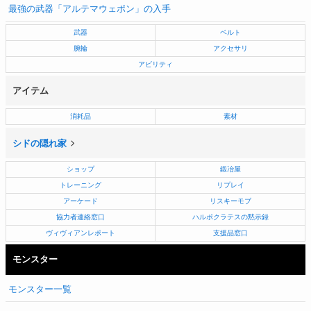
最強の武器「アルテマウェポン」の入手
武器
ベルト
腕輪
アクセサリ
アビリティ
アイテム
消耗品
素材
シドの隠れ家
ショップ
鍛冶屋
トレーニング
リプレイ
アーケード
リスキーモブ
協力者連絡窓口
ハルポクラテスの黙示録
ヴィヴィアンレポート
支援品窓口
モンスター
モンスター一覧