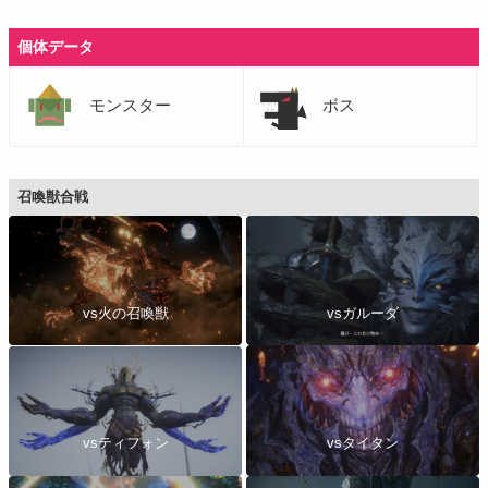
個体データ
モンスター
ボス
召喚獣合戦
vsガルーダ
vs火の召喚獣
vsティフォン
vsタイタン