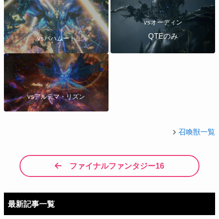
vsオーディン
QTEのみ
vsバハムート
vsアルテマ・リズン
召喚獣一覧
ファイナルファンタジー16
最新記事一覧