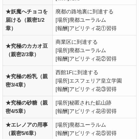
★妖魔へチョコを
廃都の路地裏に到達する
届ける（親密1/2
[場所]廃都ユーラルム
章）
[報酬]アビリティ花①習得
商業区に到達する
★究極のカカオ豆
[場所]廃都ユーラルム
（親密2/3章）
[報酬]アビリティ花②習得
西館1Fに到達する
★究極の粉乳（親
[場所]エスフェリア皇立学園
密3/4章）
[報酬]アビリティ花③習得
★究極の砂糖（親
[場所]秘匿された鉱山跡
密4/5章）
[報酬]アビリティ花④習得
★エレノアの用事
[場所]廃都ユーラルム
（親密5/6章）
[報酬]アビリティ花⑤習得