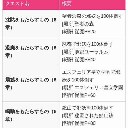
クエスト名
概要
聖者の森の邪妖を100体倒す
沈黙をもたらすもの（6
[場所]聖者の森
章）
[報酬]従魔P+20
廃都で邪妖を100体倒す
退廃をもたらすもの（6
[場所]廃都ユーラルム
章）
[報酬]
従魔P+40
エスフェリア皇立学園で邪
震撼をもたらすもの（6
妖を100体倒す
章）
[場所]エスフェリア皇立学園
[報酬]従魔P+60
鉱山で邪妖を100体倒す
鳴動をもたらすもの（6
[場所]秘匿された鉱山跡
章）
[報酬]従魔P+80