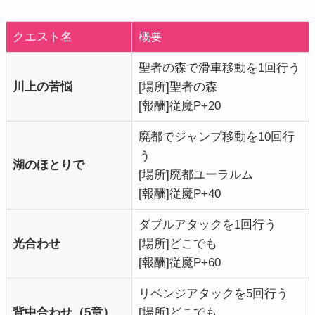
クエスト名
概要
聖者の森で滑車移動を1回行う
川上の苦悩
[場所]聖者の森
[報酬]従魔P+20
廃都でジャンプ移動を10回行
う
湖のほとりで
[場所]廃都ユーラルム
[報酬]従魔P+40
ダブルアタックを1回行う
光合わせ
[場所]どこでも
[報酬]従魔P+60
リベンジアタックを5回行う
背中合わせ（5章）
[場所]どこでも