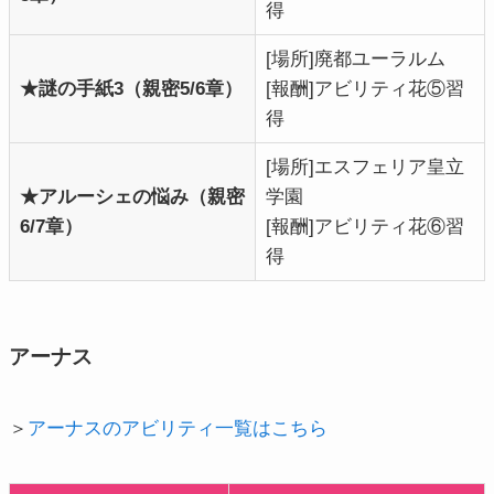
得
[場所]廃都ユーラルム
★謎の手紙3（親密5/6章）
[報酬]アビリティ花⑤習
得
[場所]エスフェリア皇立
★アルーシェの悩み（親密
学園
6/7章）
[報酬]アビリティ花⑥習
得
アーナス
＞
アーナスのアビリティ一覧はこちら