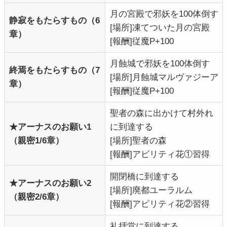
月の宮殿で邪妖を100体倒す
静寂をもたらすもの（6
[場所]凍てついた月の宮殿
章）
[報酬]従魔P+100
月蝕城で邪妖を100体倒す
終焉をもたらすもの（7
[場所]月蝕城マルヴァジーア
章）
[報酬]従魔P+100
聖者の森に出かけて村外れ
★アーナスのお願い1
に到達する
（親密1/6章）
[場所]聖者の森
[報酬]アビリティ花①習得
開閉橋に到達する
★アーナスのお願い2
[場所]廃都ユーラルム
（親密2/6章）
[報酬]アビリティ花②習得
礼拝堂に到達する