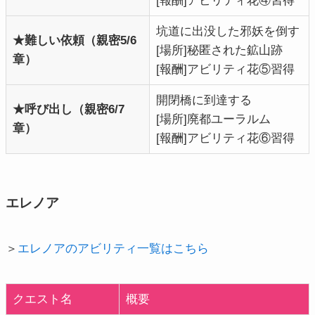
[報酬]アビリティ花④習得
坑道に出没した邪妖を倒す
★難しい依頼（親密5/6
[場所]秘匿された鉱山跡
章）
[報酬]
アビリティ花⑤習得
開閉橋に到達する
★呼び出し（親密6/7
[場所]廃都ユーラルム
章）
[報酬]アビリティ花⑥習得
エレノア
＞
エレノアのアビリティ一覧はこちら
クエスト名
概要