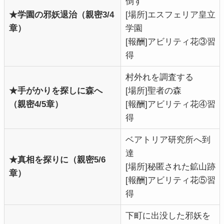
倒す
★学園の邪妖退治（親密3/4
[場所]エスフェリア皇立
章）
学園
[報酬]アビリティ花③習
得
村外れを調査する
★手がかりを探しに森へ
[場所]聖者の森
（親密4/5章）
[報酬]アビリティ花④習
得
ベアトリア研究所へ到
達
★真相を探りに（親密5/6
[場所]秘匿された鉱山跡
章）
[報酬]アビリティ花⑤習
得
下町に出没した邪妖を