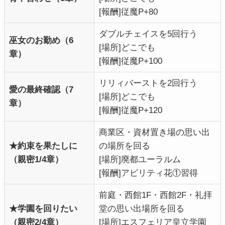
[報酬]従魔P+80
ダブルチェイスを5回行う
巫女のお勤め（6
[場所]どこでも
章）
[報酬]
従魔P+100
リリィバーストを2回行う
愛の最終確認（7
[場所]どこでも
章）
[報酬]従魔P+120
商業区・資材置き場の思い出
★約束を果たしに
の場所を回る
（親密1/4章）
[場所]廃都ユーラルム
[報酬]アビリティ花①習得
前庭・西館1F・西館2F・礼拝
★学園を回りたい
堂の思い出場所を回る
（親密2/4章）
[場所]エスフェリア皇立学園