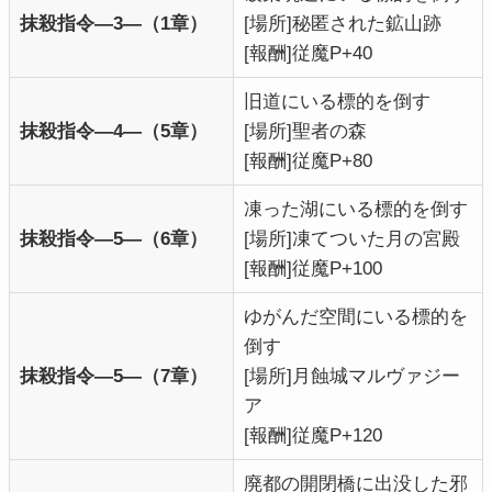
抹殺指令―3―（1章）
[場所]秘匿された鉱山跡
[報酬]従魔P+40
旧道にいる標的を倒す
抹殺指令―4―（5章）
[場所]聖者の森
[報酬]従魔P+80
凍った湖にいる標的を倒す
抹殺指令―5―（6章）
[場所]凍てついた月の宮殿
[報酬]従魔P+100
ゆがんだ空間にいる標的を
倒す
抹殺指令―5―（7章）
[場所]月蝕城マルヴァジー
ア
[報酬]従魔P+120
廃都の開閉橋に出没した邪