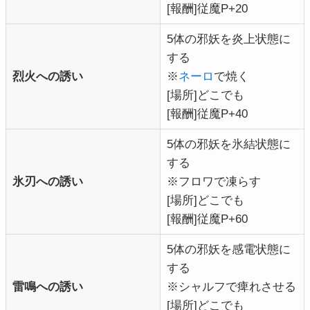
[報酬]従魔P+20
5体の邪妖を炎上状態に
する
烈火への誘い
※
ネーロ
で焼く
[場所]どこでも
[報酬]従魔P+40
5体の邪妖を氷結状態に
する
氷刃への誘い
※フロワで凍らす
[場所]どこでも
[報酬]従魔P+60
5体の邪妖を感電状態に
する
雷鳴への誘い
※シャルフで痺れさせる
[場所]どこでも