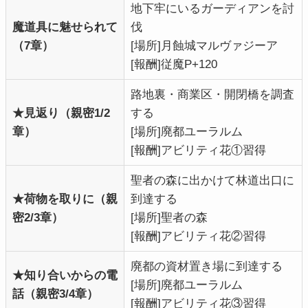
地下牢にいるガーディアンを討
魔道具に魅せられて
伐
（7章）
[場所]月蝕城マルヴァジーア
[報酬]従魔P+120
路地裏・商業区・開閉橋を調査
★見返り（親密1/2
する
章）
[場所]廃都ユーラルム
[報酬]アビリティ花①習得
聖者の森に出かけて林道出口に
★荷物を取りに（親
到達する
密2/3章）
[場所]聖者の森
[報酬]アビリティ花②習得
廃都の資材置き場に到達する
★知り合いからの電
[場所]廃都ユーラルム
話（親密3/4章）
[報酬]アビリティ花③習得