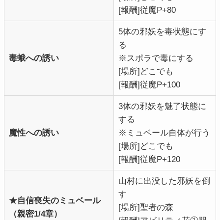
[報酬]従魔P+80
5体の邪妖を毒状態にす
る
毒蛾への誘い
※スポラで毒にする
[場所]どこでも
[報酬]従魔P+100
3体の邪妖を魅了状態に
する
魔性への誘い
※ミュベール自体が行う
[場所]どこでも
[報酬]従魔P+120
山村に出没した邪妖を倒
す
★自信喪失のミュベール
[場所]聖者の森
（親密1/4章）