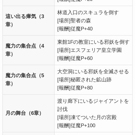
林道入口のスキュラを倒す
這い出る瘴気（3
[場所]聖者の森
章）
[報酬]従魔P+40
東館1Fの教室にいる邪妖を倒す
魔力の集合点（4
[場所]エスフェリア皇立学園
章）
[報酬]従魔P+60
大空洞にいる邪妖を全滅させる
魔力の集合点（5
[場所]秘匿された鉱山跡
章）
[報酬]従魔P+80
渡り廊下にいるジャイアントを
討伐
月の舞台（6章）
[場所]凍てついた月の宮殿
[報酬]従魔P+100