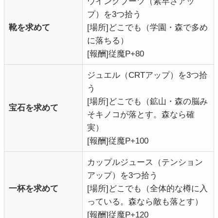
ウイングブーツ（素早さアッ
プ）を3つ拾う
靴を求めて
[場所]どこでも（学園・森で多め
に落ちる）
[報酬]従魔P+80
ジュエル（CRTアップ）を3つ拾
う
[場所]どこでも（鉱山・森の脳み
宝石を求めて
そキノコが落とす。森なら確
実）
[報酬]従魔P+100
カップルジュース（テンション
アップ）を3つ拾う
一杯を求めて
[場所]どこでも（全体的な樽に入
っている。森なら敵も落とす）
[報酬]従魔P+120