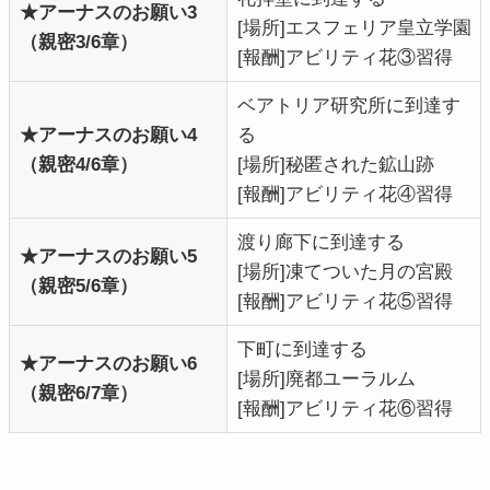
★アーナスのお願い3
[場所]エスフェリア皇立学園
（親密3/6章）
[報酬]アビリティ花③習得
ベアトリア研究所に到達す
★アーナスのお願い4
る
（親密4/6章）
[場所]秘匿された鉱山跡
[報酬]アビリティ花④習得
渡り廊下に到達する
★アーナスのお願い5
[場所]凍てついた月の宮殿
（親密5/6章）
[報酬]アビリティ花⑤習得
下町に到達する
★アーナスのお願い6
[場所]廃都ユーラルム
（親密6/7章）
[報酬]アビリティ花⑥習得