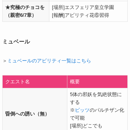
★究極のチョコを
[場所]エスフェリア皇立学園
（親密6/7章）
[報酬]アビリティ花⑥習得
ミュベール
＞
ミュベールのアビリティ一覧はこちら
クエスト名
概要
5体の邪妖を気絶状態に
する
※
ピッツ
のパルチザン化
昏倒への誘い（無）
で可能
[場所]どこでも