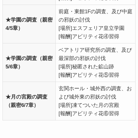
前庭・東館1Fの調査、及び中庭
★学園の調査（親密
の邪妖の討伐
4/5章）
[場所]エスフェリア皇立学園
[報酬]アビリティ花④習得
ベアトリア研究所の調査、及び
★学園の調査（親密
最深部の邪妖の討伐
5
/
6
章
）
[場所]秘匿された鉱山跡
[報酬]アビリティ花⑤習得
玄関ホール・城外西の調査、お
★月の宮殿の調査
よび城外東の邪妖の討伐
（親密6
/
7
章
）
[場所]凍てついた月の宮殿
[報酬]アビリティ花⑥習得