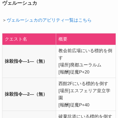
ヴェルーシュカ
＞
ヴェルーシュカのアビリティ一覧はこちら
クエスト名
概要
教会前広場にいる標的を倒
す
抹殺指令―1―（無）
[場所]廃都ユーラルム
[報酬]従魔P+20
西館2Fにいる標的を倒す
[場所]エスフェリア皇立学
抹殺指令―2―
（無）
園
[報酬]従魔P+40
破棄坑道にいる標的を倒す