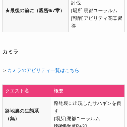
討伐
★最後の前に（親密6/7章）
[場所]廃都ユーラルム
[報酬]アビリティ花⑥習
得
カミラ
＞
カミラのアビリティ一覧はこちら
クエスト名
概要
路地裏に出現したサハギンを倒
路地裏の生態系
す
（無）
[場所]廃都ユーラルム
[報酬]従魔P+20