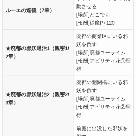
動させる
ルーエの達観（7章）
[場所]どこでも
[報酬]従魔P+120
廃都の商業区にいる邪
妖を倒す
★廃都の邪妖退治1（親密1/
[場所]廃都ユーライム
2章）
[報酬]アビリティ花①習
得
廃都の開閉橋にいる邪
妖を倒す
★廃都の邪妖退治2（親密2/
[場所]廃都ユーライム
3章）
[報酬]アビリティ花②習
得
前庭に出没した邪妖を