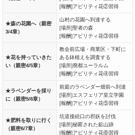
[報酬]アビリティ花②習得
山村の花園へ到達する
★森の花園へ（親密
[場所]聖者の森
3
/4章
）
[報酬]アビリティ花③習得
教会前広場・商業区・下町に
★花を持っていきた
ある鉢植えを調査する
い（親密4/5章）
[場所]廃都ユーラルム
[報酬]アビリティ花④習得
前庭のラベンダー畑前へ到達
★ラベンダーを採り
[場所]エスフェリア皇立学園
に（親密5/6章）
[報酬]アビリティ花⑤習得
坑道接続口の邪妖を討伐
★
肥料を取りに行く
[場所]秘匿された鉱山跡
（親密6/7章）
[報酬]
アビリティ花⑥習得