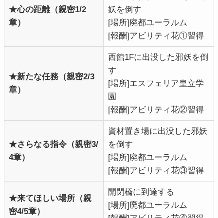
★心の距離（親密1/2
妖を倒す
章）
[場所]廃都ユーラルム
[報酬]アビリティ花①習得
西館1Fに出没した邪妖を倒
す
★新たな任務（親密2/3
[場所]エスフェリア皇立学
章）
園
[報酬]アビリティ花②習得
資材置き場に出没した邪妖
★さらなる指令（親密3/
を倒す
4章）
[場所]廃都ユーラルム
[報酬]アビリティ花③習得
開閉橋に到達する
★来てほしい場所（親
[場所]廃都ユーラルム
密4/5章）