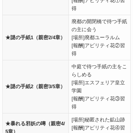
[報酬]アビリティ花①習
得
廃都の開閉橋で待つ手紙
の主に会う
★謎の手紙1（親密2/4章）
[場所]廃都ユーラルム
[報酬]アビリティ花②習
得
中庭で待つ手紙の主をこ
らしめる
[場所]エスフェリア皇立
★謎の手紙2（親密3/5章）
学園
[報酬]アビリティ花③習
得
[場所]秘匿された鉱山跡
★暴れる邪妖の噂（親密4/
[報酬]アビリティ花④習
5章）