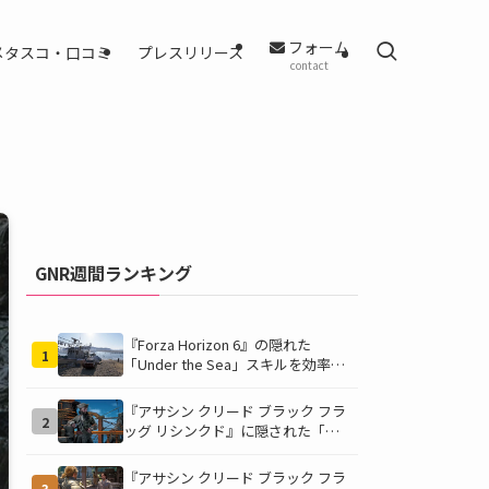
フォーム
メタスコ・口コミ
プレスリリース
contact
GNR週間ランキング
『Forza Horizon 6』の隠れた
1
「Under the Sea」スキルを効率的
に獲得する方法！チャレンジクリア
の鍵は伊東の海藻養殖場にあり！
『アサシン クリード ブラック フラ
2
ッグ リシンクド』に隠された「黒
ひげの財宝」の謎を解き明かす！海
底洞窟の危険を乗り越え、伝説の報
『アサシン クリード ブラック フラ
3