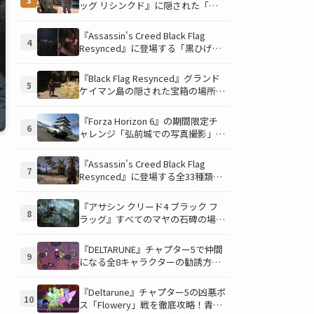
酬を手に入れよう
ッグ リシンクド』に隠された「修
復可能な宝の地図」全5種を徹底解
説！伝説のアイテムや新衣装を手に
『Assassin's Creed Black Flag
4
入れるための「地図の断片」入手方
Resynced』に登場する「黒ひげの
法と修復のコツを紹介！
財宝」の場所と入手方法を徹底解
説！隠された財宝を見つけよう！
『Black Flag Resynced』グランド
5
ケイマン島の隠された宝箱の場所を
徹底解説！秘密の「酔っ払いルー
ト」でしか到達できないお宝も明ら
『Forza Horizon 6』の期間限定チ
6
かに
ャレンジ「弘前城での写真撮影」攻
略ガイド！クラシックスポーツカー
で日本の名城を駆け巡り、特別な報
『Assassin's Creed Black Flag
7
酬を手に入れよう！
Resynced』に登場する全33種類の
衣装が公開！海賊とアサシンのスタ
イルを自由にカスタマイズ！
『アサシン クリード4 ブラック フ
8
ラッグ』すべてのマヤの石碑の場所
と座標が公開！銃弾を弾く特殊なマ
ヤの衣装を入手して海賊ライフを有
『DELTARUNE』チャプター5で仲間
9
利に進めよう！
になる全8キャラクターの勧誘方法
を徹底解説！見逃し厳禁のパシフィ
スト攻略ガイド
『Deltarune』チャプター5の凶悪ボ
10
ス「Flowery」戦を徹底攻略！青い