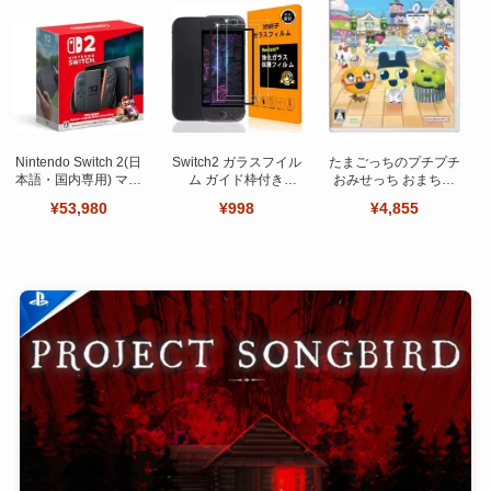
Nintendo Switch 2(日
Switch2 ガラスフイル
たまごっちのプチプチ
本語・国内専用) マリ
ム ガイド枠付き
おみせっち おまちど
オカート ワールド セ
【Seninhi 】【2枚セ
～さま！
¥53,980
¥998
¥4,855
ット
ット 日本旭硝子製-高
品質 】