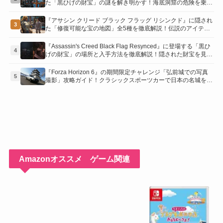
た「黒ひげの財宝」の謎を解き明かす！海底洞窟の危険を乗り
越え、伝説の報酬を手に入れよう
『アサシン クリード ブラック フラッグ リシンクド』に隠され
3
た「修復可能な宝の地図」全5種を徹底解説！伝説のアイテム
や新衣装を手に入れるための「地図の断片」入手方法と修復の
コツを紹介！
『Assassin's Creed Black Flag Resynced』に登場する「黒ひ
4
げの財宝」の場所と入手方法を徹底解説！隠された財宝を見つ
けよう！
『Forza Horizon 6』の期間限定チャレンジ「弘前城での写真
5
撮影」攻略ガイド！クラシックスポーツカーで日本の名城を駆
け巡り、特別な報酬を手に入れよう！
Amazonオススメ ゲーム関連