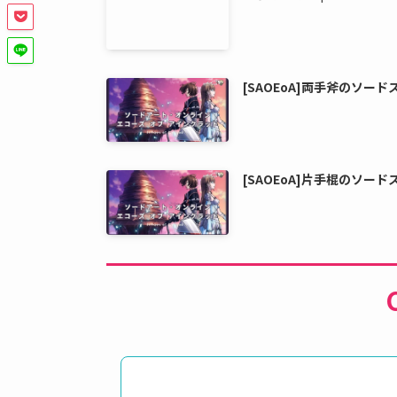
[SAOEoA]両手斧のソード
[SAOEoA]片手棍のソード