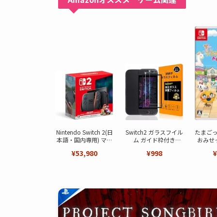
Nintendo Switch 2(日
Switch2 ガラスフイル
たまご
本語・国内専用) マリ
ム ガイド枠付き
おみせ
オカート ワールド セ
【Seninhi 】【2枚セ
¥53,980
¥998
¥
ット
ット 日本旭硝子製-高
品質 】