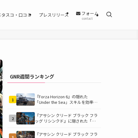
フォーム
メタスコ・口コミ
プレスリリース
contact
GNR週間ランキング
『Forza Horizon 6』の隠れた
1
「Under the Sea」スキルを効率的
に獲得する方法！チャレンジクリア
の鍵は伊東の海藻養殖場にあり！
『アサシン クリード ブラック フラ
2
ッグ リシンクド』に隠された「黒
ひげの財宝」の謎を解き明かす！海
底洞窟の危険を乗り越え、伝説の報
『アサシン クリード ブラック フラ
3
酬を手に入れよう