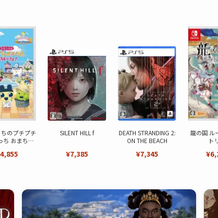
っちのプチプチ
SILENT HILL f
DEATH STRANDING 2:
龍の国 ル
っち おまちど
ON THE BEACH
ト
～さま！
4,855
¥7,385
¥7,345
¥6,