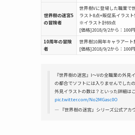
世界樹Vに登場した職業で
世界樹の迷宮5
ラスト8点+販促系イラスト
の冒険者
※イラスト計89点
[価格]2018/9/2から：100
10周年の冒険
世界樹10周年キャラアート
者
[価格]2018/9/2から：100
『世界樹の迷宮』I〜Vの全職業の外見
の都合でソフトには入りませんでしたの
外見イラストの数は？といった詳細は
pic.twitter.com/No2MGasc0O
— 『世界樹の迷宮』シリーズ公式アカウント