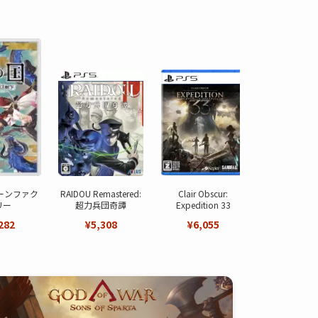
ーンファク
RAIDOU Remastered:
Clair Obscur:
ELDEN R
リー
超力兵団奇譚
Expedition 33
NIGHTRE
282
¥5,308
¥6,055
¥5,72