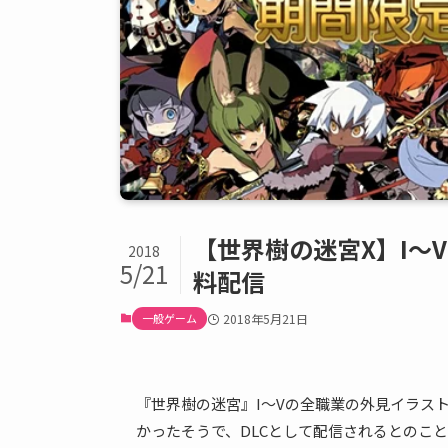
【世界樹の迷宮X】I〜
2018
5/21
料配信
一般ゲーム
2018年5月21日
『世界樹の迷宮』I〜Vの全職業の外見イラス
かったそうで、DLCとして配信されるとのこ