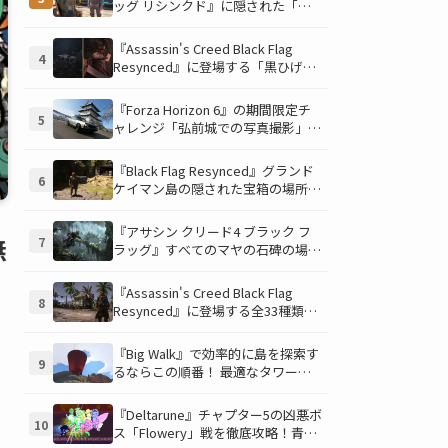
ッグ リシンクド』に隠された「修
復可能な宝の地図」全5種を徹底解
説！伝説のアイテムや新衣装を手に
『Assassin's Creed Black Flag
4
入れるための「地図の断片」入手方
Resynced』に登場する「黒ひげの
法と修復のコツを紹介！
財宝」の場所と入手方法を徹底解
説！隠された財宝を見つけよう！
『Forza Horizon 6』の期間限定チ
5
ャレンジ「弘前城での写真撮影」攻
略ガイド！クラシックスポーツカー
で日本の名城を駆け巡り、特別な報
『Black Flag Resynced』グランド
6
酬を手に入れよう！
ケイマン島の隠された宝箱の場所を
徹底解説！秘密の「酔っ払いルー
ト」でしか到達できないお宝も明ら
『アサシン クリード4 ブラック フ
無
7
かに
ラッグ』すべてのマヤの石碑の場所
と座標が公開！銃弾を弾く特殊なマ
ヤの衣装を入手して海賊ライフを有
『Assassin's Creed Black Flag
8
利に進めよう！
Resynced』に登場する全33種類の
衣装が公開！海賊とアサシンのスタ
イルを自由にカスタマイズ！
『Big Walk』で効率的に島を探索す
9
るならこの順番！ 最適なタワー攻
略順序と各タワーで解放される機能
について解説
『Deltarune』チャプター5の凶悪ボ
10
ス「Flowery」戦を徹底攻略！青い