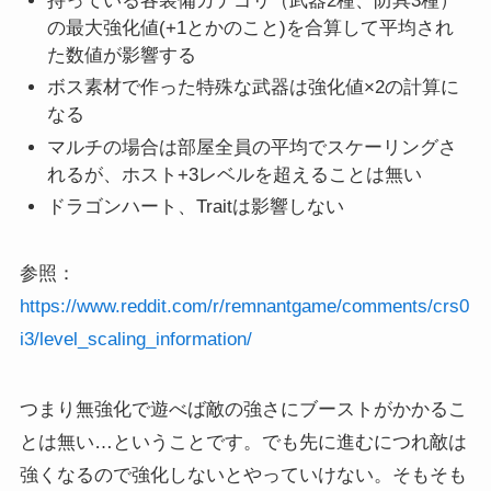
持っている各装備カテゴリ（武器2種、防具3種）
の最大強化値(+1とかのこと)を合算して平均され
た数値が影響する
ボス素材で作った特殊な武器は強化値×2の計算に
なる
マルチの場合は部屋全員の平均でスケーリングさ
れるが、ホスト+3レベルを超えることは無い
ドラゴンハート、Traitは影響しない
参照：
https://www.reddit.com/r/remnantgame/comments/crs0
i3/level_scaling_information/
つまり無強化で遊べば敵の強さにブーストがかかるこ
とは無い…ということです。でも先に進むにつれ敵は
強くなるので強化しないとやっていけない。そもそも