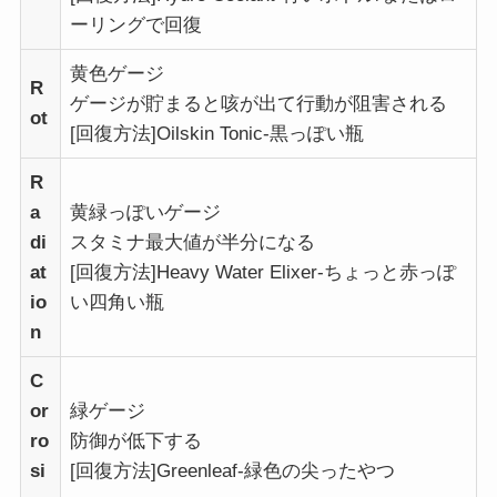
ーリングで回復
黄色ゲージ
R
ゲージが貯まると咳が出て行動が阻害される
ot
[回復方法]Oilskin Tonic-黒っぽい瓶
R
a
黄緑っぽいゲージ
di
スタミナ最大値が半分になる
at
[回復方法]Heavy Water Elixer-ちょっと赤っぽ
io
い四角い瓶
n
C
or
緑ゲージ
ro
防御が低下する
si
[回復方法]Greenleaf-緑色の尖ったやつ