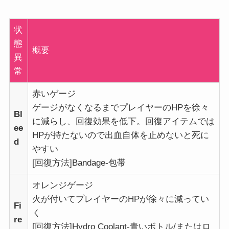
状
態
概要
異
常
赤いゲージ
ゲージがなくなるまでプレイヤーのHPを徐々
Bl
に減らし、回復効果を低下。回復アイテムでは
ee
HPが持たないので出血自体を止めないと死に
d
やすい
[回復方法]Bandage-包帯
オレンジゲージ
火が付いてプレイヤーのHPが徐々に減ってい
Fi
く
re
[回復方法]Hydro Coolant-青いボトル/またはロ