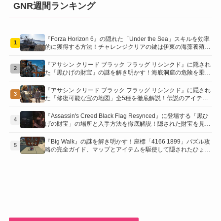
GNR週間ランキング
『Forza Horizon 6』の隠れた「Under the Sea」スキルを効率
1
的に獲得する方法！チャレンジクリアの鍵は伊東の海藻養殖場
にあり！
『アサシン クリード ブラック フラッグ リシンクド』に隠され
2
た「黒ひげの財宝」の謎を解き明かす！海底洞窟の危険を乗り
越え、伝説の報酬を手に入れよう
『アサシン クリード ブラック フラッグ リシンクド』に隠され
3
た「修復可能な宝の地図」全5種を徹底解説！伝説のアイテム
や新衣装を手に入れるための「地図の断片」入手方法と修復の
コツを紹介！
『Assassin's Creed Black Flag Resynced』に登場する「黒ひ
4
げの財宝」の場所と入手方法を徹底解説！隠された財宝を見つ
けよう！
『Big Walk』の謎を解き明かす！座標「4166 1899」パズル攻
5
略の完全ガイド、マップとアイテムを駆使して隠されたひょう
たんを手に入れよう！