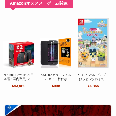
Amazonオススメ ゲーム関連
Nintendo Switch 2(日
Switch2 ガラスフイル
たまごっちのプチプチ
本語・国内専用) マリ
ム ガイド枠付き
おみせっち おまちど
オカート ワールド セ
【Seninhi 】【2枚セ
～さま！
¥53,980
¥998
¥4,855
ット
ット 日本旭硝子製-高
品質 】