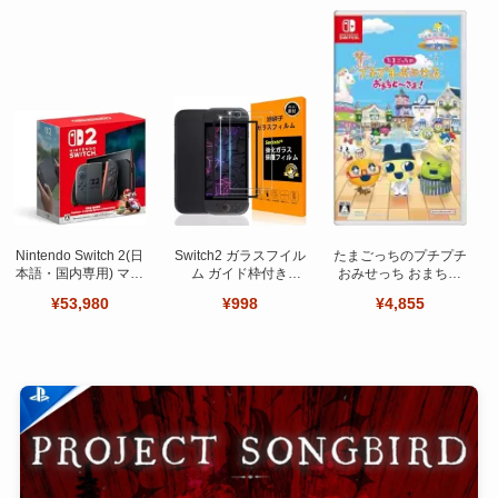
Nintendo Switch 2(日
Switch2 ガラスフイル
たまごっちのプチプチ
本語・国内専用) マリ
ム ガイド枠付き
おみせっち おまちど
オカート ワールド セ
【Seninhi 】【2枚セ
～さま！
¥53,980
¥998
¥4,855
ット
ット 日本旭硝子製-高
品質 】