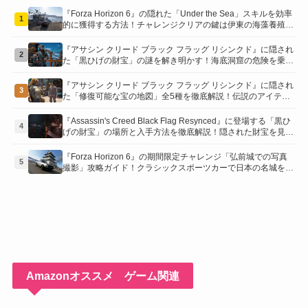
『Forza Horizon 6』の隠れた「Under the Sea」スキルを効率
1
的に獲得する方法！チャレンジクリアの鍵は伊東の海藻養殖場
にあり！
『アサシン クリード ブラック フラッグ リシンクド』に隠され
2
た「黒ひげの財宝」の謎を解き明かす！海底洞窟の危険を乗り
越え、伝説の報酬を手に入れよう
『アサシン クリード ブラック フラッグ リシンクド』に隠され
3
た「修復可能な宝の地図」全5種を徹底解説！伝説のアイテム
や新衣装を手に入れるための「地図の断片」入手方法と修復の
コツを紹介！
『Assassin's Creed Black Flag Resynced』に登場する「黒ひ
4
げの財宝」の場所と入手方法を徹底解説！隠された財宝を見つ
けよう！
『Forza Horizon 6』の期間限定チャレンジ「弘前城での写真
5
撮影」攻略ガイド！クラシックスポーツカーで日本の名城を駆
け巡り、特別な報酬を手に入れよう！
Amazonオススメ ゲーム関連