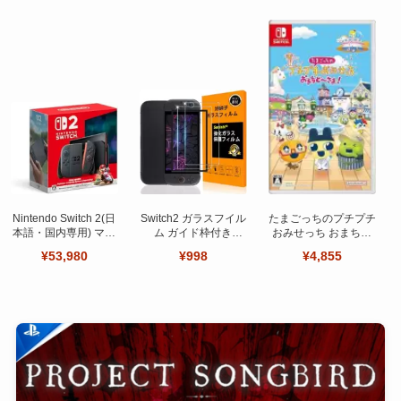
Nintendo Switch 2(日
Switch2 ガラスフイル
たまごっちのプチプチ
本語・国内専用) マリ
ム ガイド枠付き
おみせっち おまちど
オカート ワールド セ
【Seninhi 】【2枚セ
～さま！
¥53,980
¥998
¥4,855
ット
ット 日本旭硝子製-高
品質 】