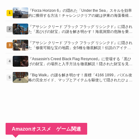
『Forza Horizon 6』の隠れた「Under the Sea」スキルを効率
1
的に獲得する方法！チャレンジクリアの鍵は伊東の海藻養殖場
にあり！
『アサシン クリード ブラック フラッグ リシンクド』に隠され
2
た「黒ひげの財宝」の謎を解き明かす！海底洞窟の危険を乗り
越え、伝説の報酬を手に入れよう
『アサシン クリード ブラック フラッグ リシンクド』に隠され
3
た「修復可能な宝の地図」全5種を徹底解説！伝説のアイテム
や新衣装を手に入れるための「地図の断片」入手方法と修復の
コツを紹介！
『Assassin's Creed Black Flag Resynced』に登場する「黒ひ
4
げの財宝」の場所と入手方法を徹底解説！隠された財宝を見つ
けよう！
『Big Walk』の謎を解き明かす！座標「4166 1899」パズル攻
5
略の完全ガイド、マップとアイテムを駆使して隠されたひょう
たんを手に入れよう！
Amazonオススメ ゲーム関連