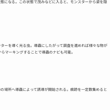
状態になる。この状態で茂みなどに入ると、モンスターから姿を隠
ンターを導く光る虫。導蟲にしたがって調査を進めれば様々な物が
からマーキングすることで導蟲のナビも可能。
跡の場所へ導蟲によって誘導が開始される。痕跡を一定数集めると