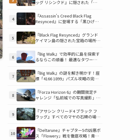
酬を手に入れよう
ッグ リシンクド』に隠された「修
復可能な宝の地図」全5種を徹底解
説！伝説のアイテムや新衣装を手に
『Assassin's Creed Black Flag
4
入れるための「地図の断片」入手方
Resynced』に登場する「黒ひげの
法と修復のコツを紹介！
財宝」の場所と入手方法を徹底解
説！隠された財宝を見つけよう！
『Black Flag Resynced』グランド
5
ケイマン島の隠された宝箱の場所を
徹底解説！秘密の「酔っ払いルー
ト」でしか到達できないお宝も明ら
『Big Walk』で効率的に島を探索す
6
かに
るならこの順番！ 最適なタワー攻
略順序と各タワーで解放される機能
について解説
『Big Walk』の謎を解き明かす！座
7
標「4166 1899」パズル攻略の完全
ガイド、マップとアイテムを駆使し
て隠されたひょうたんを手に入れよ
『Forza Horizon 6』の期間限定チ
8
う！
ャレンジ「弘前城での写真撮影」攻
略ガイド！クラシックスポーツカー
で日本の名城を駆け巡り、特別な報
『アサシン クリード4 ブラック フ
9
酬を手に入れよう！
ラッグ』すべてのマヤの石碑の場所
と座標が公開！銃弾を弾く特殊なマ
ヤの衣装を入手して海賊ライフを有
『Deltarune』チャプター5の凶悪ボ
10
利に進めよう！
ス「Flowery」戦を徹底攻略！青い