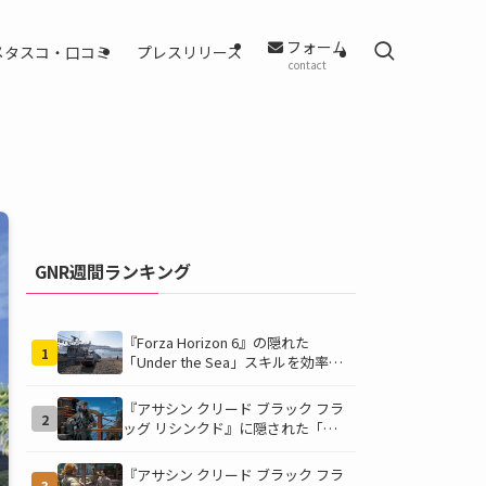
フォーム
メタスコ・口コミ
プレスリリース
contact
GNR週間ランキング
『Forza Horizon 6』の隠れた
1
「Under the Sea」スキルを効率的
に獲得する方法！チャレンジクリア
の鍵は伊東の海藻養殖場にあり！
『アサシン クリード ブラック フラ
2
ッグ リシンクド』に隠された「黒
ひげの財宝」の謎を解き明かす！海
底洞窟の危険を乗り越え、伝説の報
『アサシン クリード ブラック フラ
3