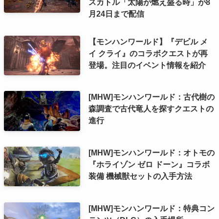
スカトル「太陽が燃え盛る時」が8
月24日まで配信
【モンハンワールド】『デビル メ
イ クライ』のコラボクエストが再
登場。注目のイベント情報を紹介
[MHW]モンハンワールド：古代樹の
森調査で古代竜人を探すクエストの
進行
[MHW]モンハンワールド：オトモの
『ホライゾン ゼロ ドーン』コラボ
装備 機械獣セットの入手方法
[MHW]モンハンワールド：特典コン