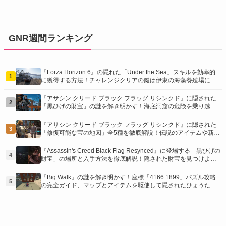
GNR週間ランキング
『Forza Horizon 6』の隠れた「Under the Sea」スキルを効率的
1
に獲得する方法！チャレンジクリアの鍵は伊東の海藻養殖場にあ
り！
『アサシン クリード ブラック フラッグ リシンクド』に隠された
2
「黒ひげの財宝」の謎を解き明かす！海底洞窟の危険を乗り越
え、伝説の報酬を手に入れよう
『アサシン クリード ブラック フラッグ リシンクド』に隠された
3
「修復可能な宝の地図」全5種を徹底解説！伝説のアイテムや新衣
装を手に入れるための「地図の断片」入手方法と修復のコツを紹
介！
『Assassin's Creed Black Flag Resynced』に登場する「黒ひげの
4
財宝」の場所と入手方法を徹底解説！隠された財宝を見つけよ
う！
『Big Walk』の謎を解き明かす！座標「4166 1899」パズル攻略
5
の完全ガイド、マップとアイテムを駆使して隠されたひょうたん
を手に入れよう！