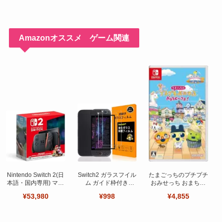
Amazonオススメ ゲーム関連
Nintendo Switch 2(日
Switch2 ガラスフイル
たまごっちのプチプチ
本語・国内専用) マリ
ム ガイド枠付き
おみせっち おまちど
オカート ワールド セ
【Seninhi 】【2枚セ
～さま！
¥53,980
¥998
¥4,855
ット
ット 日本旭硝子製-高
品質 】