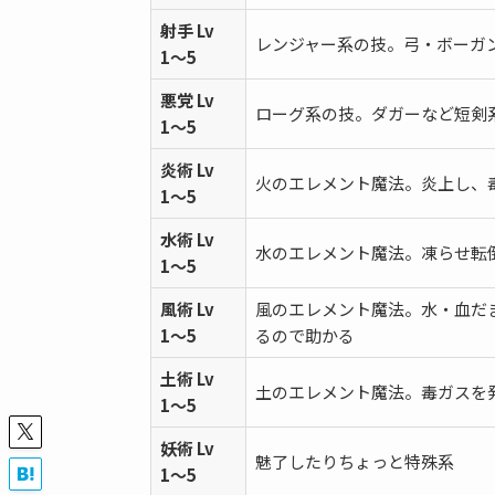
射手 Lv
レンジャー系の技。弓・ボーガ
1〜5
悪党 Lv
ローグ系の技。ダガーなど短剣
1〜5
炎術 Lv
火のエレメント魔法。炎上し、
1〜5
水術 Lv
水のエレメント魔法。凍らせ転
1〜5
風術 Lv
風のエレメント魔法。水・血だ
1〜5
るので助かる
土術 Lv
土のエレメント魔法。毒ガスを
1〜5
妖術 Lv
魅了したりちょっと特殊系
1〜5