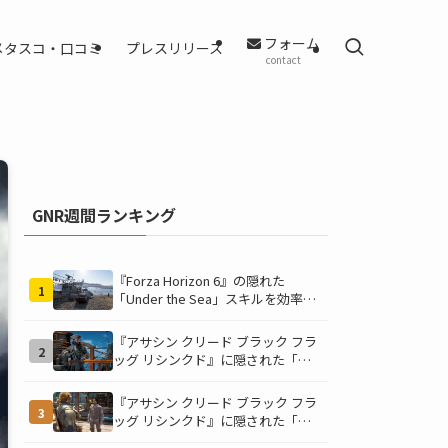
フォーム
メタスコ・口コミ
プレスリリース
contact
GNR週間ランキング
『Forza Horizon 6』の隠れた
1
「Under the Sea」スキルを効率的
に獲得する方法！チャレンジクリア
の鍵は伊東の海藻養殖場にあり！
『アサシン クリード ブラック フラ
2
ッグ リシンクド』に隠された「黒
ひげの財宝」の謎を解き明かす！海
底洞窟の危険を乗り越え、伝説の報
『アサシン クリード ブラック フラ
3
酬を手に入れよう
ッグ リシンクド』に隠された「修
復可能な宝の地図」全5種を徹底解