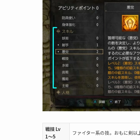
戦技 Lv
ファイター系の技。おもに剣以
1〜5