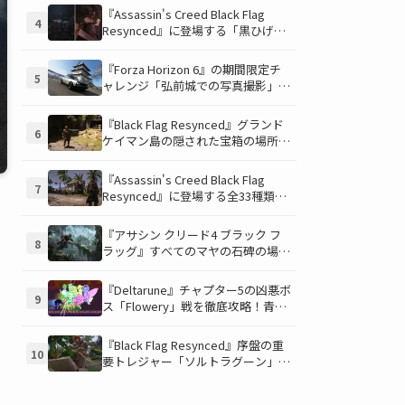
説！伝説のアイテムや新衣装を手に
『Assassin's Creed Black Flag
4
入れるための「地図の断片」入手方
Resynced』に登場する「黒ひげの
法と修復のコツを紹介！
財宝」の場所と入手方法を徹底解
説！隠された財宝を見つけよう！
『Forza Horizon 6』の期間限定チ
5
ャレンジ「弘前城での写真撮影」攻
略ガイド！クラシックスポーツカー
で日本の名城を駆け巡り、特別な報
『Black Flag Resynced』グランド
6
酬を手に入れよう！
ケイマン島の隠された宝箱の場所を
徹底解説！秘密の「酔っ払いルー
ト」でしか到達できないお宝も明ら
『Assassin's Creed Black Flag
7
かに
Resynced』に登場する全33種類の
衣装が公開！海賊とアサシンのスタ
イルを自由にカスタマイズ！
『アサシン クリード4 ブラック フ
8
ラッグ』すべてのマヤの石碑の場所
と座標が公開！銃弾を弾く特殊なマ
ヤの衣装を入手して海賊ライフを有
『Deltarune』チャプター5の凶悪ボ
9
利に進めよう！
ス「Flowery」戦を徹底攻略！青い
ギミックと仲間との連携が勝利の鍵
を握る！
『Black Flag Resynced』序盤の重
10
要トレジャー「ソルトラグーン」の
財宝を見つけよう！ 隠し場所と入
手アイテムを徹底解説