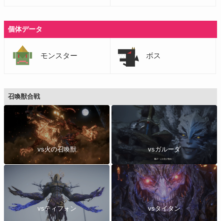
個体データ
モンスター
ボス
召喚獣合戦
vsガルーダ
vs火の召喚獣
vsティフォン
vsタイタン