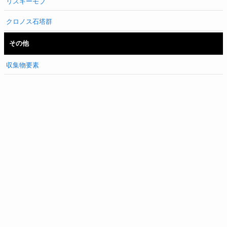
リスキーモブ
クロノス石塔群
その他
収集物要素