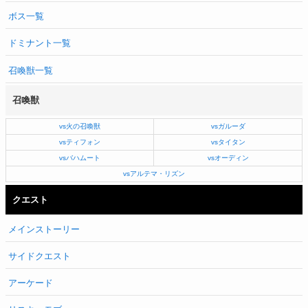
ボス一覧
ドミナント一覧
召喚獣一覧
召喚獣
vs火の召喚獣
vsガルーダ
vsティフォン
vsタイタン
vsバハムート
vsオーディン
vsアルテマ・リズン
クエスト
メインストーリー
サイドクエスト
アーケード