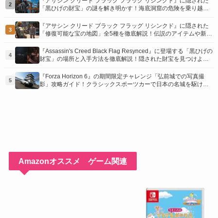
『アサシン クリード ブラック フラッグ リシンクド』に隠された
2
「黒ひげの財宝」の謎を解き明かす！海底洞窟の危険を乗り越
え、伝説の報酬を手に入れよう
『アサシン クリード ブラック フラッグ リシンクド』に隠された
3
「修復可能な宝の地図」全5種を徹底解説！伝説のアイテムや新衣
装を手に入れるための「地図の断片」入手方法と修復のコツを紹
介！
『Assassin's Creed Black Flag Resynced』に登場する「黒ひげの
4
財宝」の場所と入手方法を徹底解説！隠された財宝を見つけよ
う！
『Forza Horizon 6』の期間限定チャレンジ「弘前城での写真撮
5
影」攻略ガイド！クラシックスポーツカーで日本の名城を駆け巡
り、特別な報酬を手に入れよう！
Amazonオススメ ゲーム関連