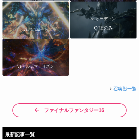
vsオーディン
QTEのみ
vsバハムート
vsアルテマ・リズン
召喚獣一覧
ファイナルファンタジー16
最新記事一覧