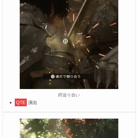
鍔迫り合い
QTE
演出