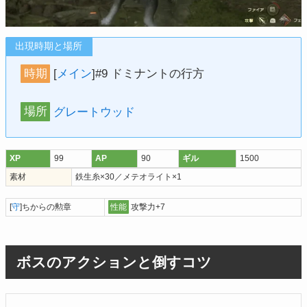
出現時期と場所
時期
[
メイン
]#9 ドミナントの行方
場所
グレートウッド
XP
99
AP
90
ギル
1500
素材
鉄生糸×30／メテオライト×1
[
守
]ちからの勲章
性能
攻撃力+7
ボスのアクションと倒すコツ