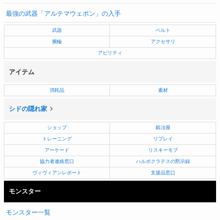
最強の武器「アルテマウェポン」の入手
武器
ベルト
腕輪
アクセサリ
アビリティ
アイテム
消耗品
素材
シドの隠れ家
ショップ
鍛冶屋
トレーニング
リプレイ
アーケード
リスキーモブ
協力者連絡窓口
ハルポクラテスの黙示録
ヴィヴィアンレポート
支援品窓口
モンスター
モンスター一覧