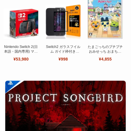
Nintendo Switch 2(日
Switch2 ガラスフイル
たまごっちのプチプチ
本語・国内専用) マリ
ム ガイド枠付き
おみせっち おまちど
オカート ワールド セ
【Seninhi 】【2枚セ
～さま！
¥53,980
¥998
¥4,855
ット
ット 日本旭硝子製-高
品質 】