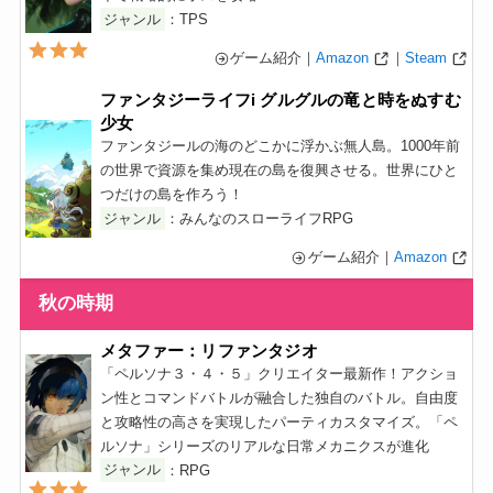
ジャンル
：TPS
ゲーム紹介｜
Amazon
｜
Steam
ファンタジーライフi グルグルの竜と時をぬすむ
少女
ファンタジールの海のどこかに浮かぶ無人島。1000年前
の世界で資源を集め現在の島を復興させる。世界にひと
つだけの島を作ろう！
ジャンル
：みんなのスローライフRPG
ゲーム紹介｜
Amazon
秋の時期
メタファー：リファンタジオ
「ペルソナ３・４・５」クリエイター最新作！アクショ
ン性とコマンドバトルが融合した独自のバトル。自由度
と攻略性の高さを実現したパーティカスタマイズ。「ペ
ルソナ」シリーズのリアルな日常メカニクスが進化
ジャンル
：RPG