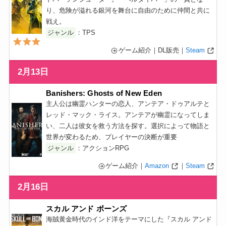
り、危険が溢れる銀河を舞台に自由のために仲間と共に
戦え。
ジャンル
：TPS
ゲーム紹介｜DL販売｜
Steam
2月13日
Banishers: Ghosts of New Eden
主人公は幽霊ハンターの恋人、アンテア・ドゥアルテと
レッド・マック・ライス。アンテアが幽霊になってしま
い、二人は彼女を救う方法を探す。選択によって物語と
世界が変わるため、プレイヤーの決断が重要
ジャンル
：アクションRPG
ゲーム紹介｜
Amazon
｜
Steam
2月16日
スカル アンド ボーンズ
海賊黄金時代のインド洋をテーマにした『スカル アンド