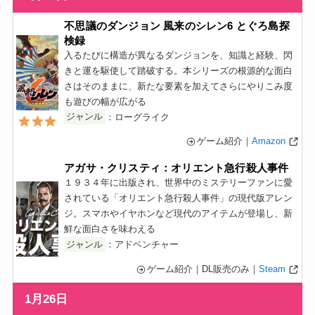
不思議のダンジョン 風来のシレン6 とぐろ島探
検録
入るたびに構造が異なるダンジョンを、知識と経験、閃
きと運を駆使して踏破する。本シリーズの根源的な面白
さはそのままに、新たな要素を加えてさらにやりこみ度
も遊びの幅が広がる
ジャンル
：ローグライク
ゲーム紹介｜
Amazon
アガサ・クリスティ：オリエント急行殺人事件
１９３４年に出版され、世界中のミステリーファンに愛
されている「オリエント急行殺人事件」の現代版アレン
ジ。スマホやイヤホンなど現代のアイテムが登場し、新
鮮な面白さを味わえる
ジャンル
：アドベンチャー
ゲーム紹介｜DL販売のみ｜
Steam
1月26日