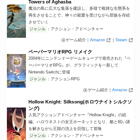
Towers of Aghasba
魔法の島に広大な集落を建設し、多様で複雑な生態系を
再生させることで、神々の寵愛を受けながら部族を存続
させていく
ジャンル
：アクション・アドベンチャー
ゲーム紹介｜
Amazon
｜
Steam
ペーパーマリオRPG リメイク
2004年にニンテンドーゲームキューブで発売された『ペ
ーパーマリオRPG』が、グラフィックを一新して
Nintendo Switchに登場
ジャンル
：アクションRPG
ゲーム紹介｜
Amazon
Hollow Knight: Silksong(ホロウナイトシルクソ
ング)
人気アクションアドベンチャー『Hollow Knight』の続
編。ハロウネストの女王ホーネットとなり、敵と戦い謎
を解きながら王国の頂上を目指して冒険
ジャンル
：アクション・アドベンチャー