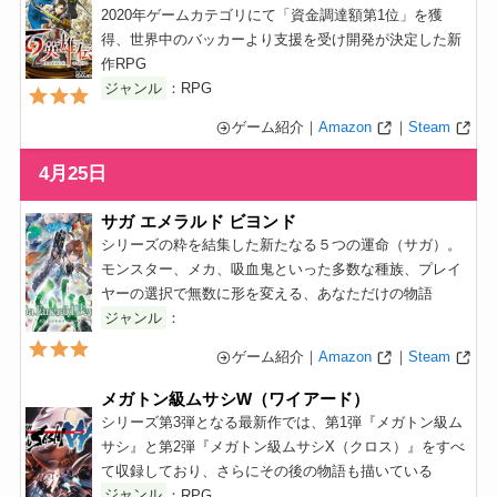
2020年ゲームカテゴリにて「資金調達額第1位」を獲
得、世界中のバッカーより支援を受け開発が決定した新
作RPG
ジャンル
：RPG
ゲーム紹介｜
Amazon
｜
Steam
4月25日
サガ エメラルド ビヨンド
シリーズの粋を結集した新たなる５つの運命（サガ）。
モンスター、メカ、吸血鬼といった多数な種族、プレイ
ヤーの選択で無数に形を変える、あなただけの物語
ジャンル
：
ゲーム紹介｜
Amazon
｜
Steam
メガトン級ムサシW（ワイアード）
シリーズ第3弾となる最新作では、第1弾『メガトン級ム
サシ』と第2弾『メガトン級ムサシX（クロス）』をすべ
て収録しており、さらにその後の物語も描いている
ジャンル
：RPG