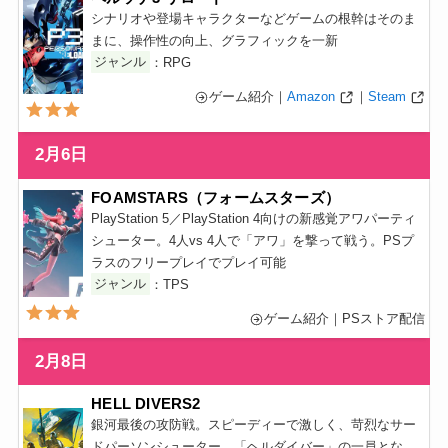
シナリオや登場キャラクターなどゲームの根幹はそのま
まに、操作性の向上、グラフィックを一新
ジャンル
：RPG
ゲーム紹介｜
Amazon
｜
Steam
2月6日
FOAMSTARS（フォームスターズ）
PlayStation 5／PlayStation 4向けの新感覚アワパーティ
シューター。4人vs 4人で「アワ」を撃って戦う。PSプ
ラスのフリープレイでプレイ可能
ジャンル
：TPS
ゲーム紹介｜PSストア配信
2月8日
HELL DIVERS2
銀河最後の攻防戦。スピーディーで激しく、苛烈なサー
ドパーソンシューター。「ヘルダイバー」の一員とな