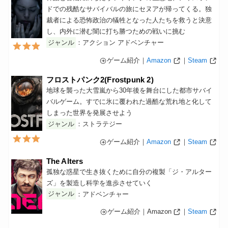
ドでの残酷なサバイバルの旅にセヌアが帰ってくる。独
裁者による恐怖政治の犠牲となった人たちを救うと決意
し、内外に潜む闇に打ち勝つための戦いに挑む
ジャンル
：アクション アドベンチャー
ゲーム紹介｜
Amazon
｜
Steam
フロストパンク2(Frostpunk 2)
地球を襲った大雪嵐から30年後を舞台にした都市サバイ
バルゲーム。すでに氷に覆われた過酷な荒れ地と化して
しまった世界を発展させよう
ジャンル
：ストラテジー
ゲーム紹介｜
Amazon
｜
Steam
The Alters
孤独な惑星で生き抜くために自分の複製「ジ・アルター
ズ」を製造し科学を進歩させていく
ジャンル
：アドベンチャー
ゲーム紹介｜Amazon
｜
Steam