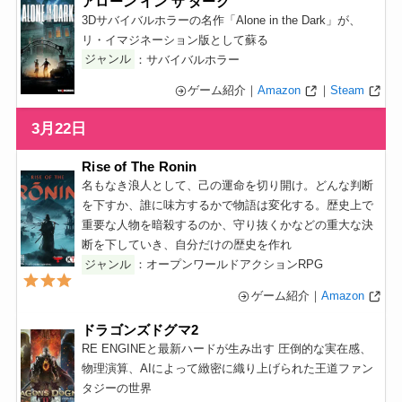
アローン イン ザ ダーク
3Dサバイバルホラーの名作「Alone in the Dark」が、
リ・イマジネーション版として蘇る
ジャンル
：サバイバルホラー
ゲーム紹介｜
Amazon
｜
Steam
3月22日
Rise of The Ronin
名もなき浪人として、己の運命を切り開け。どんな判断
を下すか、誰に味方するかで物語は変化する。歴史上で
重要な人物を暗殺するのか、守り抜くかなどの重大な決
断を下していき、自分だけの歴史を作れ
ジャンル
：オープンワールドアクションRPG
ゲーム紹介｜
Amazon
ドラゴンズドグマ2
RE ENGINEと最新ハードが生み出す 圧倒的な実在感、
物理演算、AIによって緻密に織り上げられた王道ファン
タジーの世界