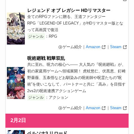
レジェンド オブ レガシー HDリマスター
全てのRPGファンに贈る、王道ファンタジー
RPG「LEGEND OF LEGACY」がHDリマスター版とな
って高画質で復活
ジャンル
：RPG
ゲーム紹介｜
Amazon
｜
Steam
呪術廻戦 戦華双乱
共に至れ、呪力の核心へ―― 大人気の『呪術廻戦』が、
初の家庭用ゲームへ領域展開！ 虎杖悠仁、伏黒恵、釘崎
野薔薇、五条悟などお馴染みの呪術師や呪霊たちの“呪
術”を使いこなして、パートナーと共に「高み」を目指す
2vs2の呪術連携アクションゲーム
ジャンル
：アクション
ゲーム紹介｜
Amazon
｜
Steam
2月2日
ペルソナ3 リロード