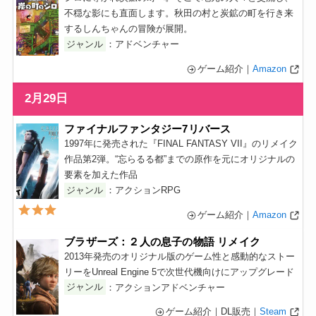
不穏な影にも直面します。秋田の村と炭鉱の町を行き来
するしんちゃんの冒険が展開。
ジャンル
：アドベンチャー
ゲーム紹介｜
Amazon
2月29日
ファイナルファンタジー7リバース
1997年に発売された『FINAL FANTASY VII』のリメイク
作品第2弾。“忘らるる都”までの原作を元にオリジナルの
要素を加えた作品
ジャンル
：アクションRPG
ゲーム紹介｜
Amazon
ブラザーズ：２人の息子の物語 リメイク
2013年発売のオリジナル版のゲーム性と感動的なストー
リーをUnreal Engine 5で次世代機向けにアップグレード
ジャンル
：アクションアドベンチャー
ゲーム紹介｜DL販売｜
Steam