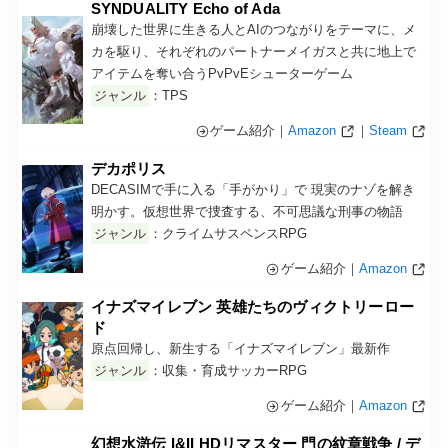
SYNDUALITY Echo of Ada
崩壊した世界に生きる人とAIのつながりをテーマに、メ
カを駆り、それぞれのパートナーメイガスと共に地上で
アイテムを奪い合うPvPvEシューターゲーム
ジャンル
：TPS
ゲーム紹介｜
Amazon
｜
Steam
デカポリス
DECASIMで手に入る「手がかり」で 現実のナゾを解き
明かす。仮想世界で捜査する、不可思議な刑事の物語
ジャンル
：クライムサスペンスRPG
ゲーム紹介｜
Amazon
イナズマイレブン 英雄たちのヴィクトリーロー
ド
原点回帰し、新生する「イナズマイレブン」最新作
ジャンル
：収集・育成サッカーRPG
ゲーム紹介｜
Amazon
幻想水滸伝 I&II HDリマスター 門の紋章戦争 / デ