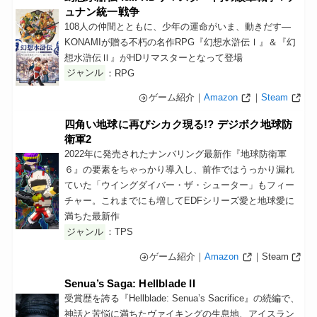
ュナン統一戦争
108人の仲間とともに、少年の運命がいま、動きだす—
KONAMIが贈る不朽の名作RPG『幻想水滸伝Ⅰ』＆『幻
想水滸伝Ⅱ』がHDリマスターとなって登場
ジャンル
：RPG
ゲーム紹介｜
Amazon
｜
Steam
四角い地球に再びシカク現る!? デジボク地球防
衛軍2
2022年に発売されたナンバリング最新作『地球防衛軍
６』の要素をちゃっかり導入し、前作ではうっかり漏れ
ていた「ウイングダイバー・ザ・シューター」もフィー
チャー。これまでにも増してEDFシリーズ愛と地球愛に
満ちた最新作
ジャンル
：TPS
ゲーム紹介｜
Amazon
｜Steam
Senua’s Saga: Hellblade II
受賞歴を誇る『Hellblade: Senua’s Sacrifice』の続編で、
神話と苦悩に満ちたヴァイキングの生息地、アイスラン