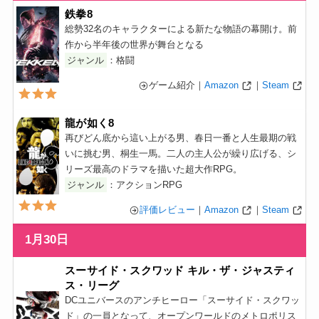
鉄拳8
総勢32名のキャラクターによる新たな物語の幕開け。前
作から半年後の世界が舞台となる
ジャンル
：格闘
ゲーム紹介｜
Amazon
｜
Steam
龍が如く8
再びどん底から這い上がる男、春日一番と人生最期の戦
いに挑む男、桐生一馬。二人の主人公が繰り広げる、シ
リーズ最高のドラマを描いた超大作RPG。
ジャンル
：アクションRPG
評価レビュー
｜
Amazon
｜
Steam
1月30日
スーサイド・スクワッド キル・ザ・ジャスティ
ス・リーグ
DCユニバースのアンチヒーロー「スーサイド・スクワッ
ド」の一員となって、オープンワールドのメトロポリス