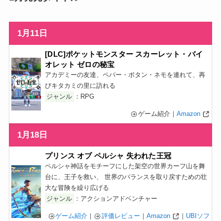
1月11日
[DLC]ポケットモンスター スカーレット・バイ
オレット ゼロの秘宝
アカデミーの友達、ペパー・ボタン・ネモを連れて、再
びキタカミの里に訪れる
ジャンル
：RPG
ゲーム紹介｜
Amazon
1月18日
プリンス オブ ペルシャ 失われた王冠
ペルシャ神話をモチーフにした架空の世界カーフ山を舞
台に、王子を救い、 世界のバランスを取り戻すための壮
大な冒険を繰り広げる
ジャンル
：アクションアドベンチャー
ゲーム紹介
｜
評価レビュー
｜
Amazon
｜
UBIソフ