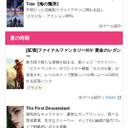
Tide《海の慟哭》
不明だった召喚獣リヴァイアサンに関わる話し
ジャンル
：アクションRPG
ゲーム紹介
夏の時期
[拡張]ファイナルファンタジーXIV: 黄金のレガシ
ー
新大陸で新たな冒険が始まる。新ジョブ「ヴァイパー」
「ピクトマンサー」やプレイヤー種族「ロスガル族」が
追加され、レベルキャップ開放 レベル90→レベル100さ
れる拡張パック
ジャンル
：
ゲーム紹介｜
Steam
The First Descendant
個性的なキャラクター、豪快なガンアクション、様々な
育成要素、壮大なストーリー、そして4人編成の協力プレ
イで戦略的にボスを攻略