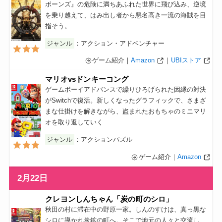
ボーンズ』の危険に満ちあふれた世界に飛び込み、逆境
を乗り越えて、はみ出し者から悪名高き一流の海賊を目
指そう。
ジャンル
：アクション・アドベンチャー
ゲーム紹介｜
Amazon
｜
UBIストア
マリオvsドンキーコング
ゲームボーイアドバンスで繰りひろげられた因縁の対決
がSwitchで復活。新しくなったグラフィックで、さまざ
まな仕掛けを解きながら、盗まれたおもちゃのミニマリ
オを取り返していく
ジャンル
：アクションパズル
ゲーム紹介｜
Amazon
2月22日
クレヨンしんちゃん「炭の町のシロ」
秋田の村に滞在中の野原一家。しんのすけは、真っ黒な
シロに導かれ炭鉱の町へ。そこで地元の人々と交流し、