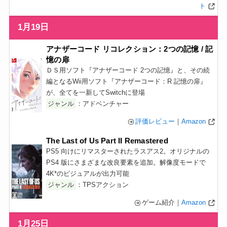
ト
1月19日
アナザーコード リコレクション：2つの記憶 / 記
憶の扉
ＤＳ用ソフト『アナザーコード 2つの記憶』と、その続
編となるWii用ソフト『アナザーコード：R 記憶の扉』
が、全てを一新してSwitchに登場
ジャンル
：アドベンチャー
評価レビュー
｜
Amazon
The Last of Us Part II Remastered
PS5 向けにリマスターされたラスアス2。オリジナルの
PS4 版にさまざまな改良要素を追加。解像度モードで
4K*のビジュアルが出力可能
ジャンル
：TPSアクション
ゲーム紹介｜
Amazon
1月25日