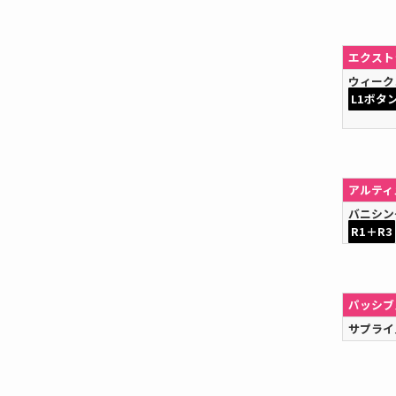
エクスト
ウィーク
L1ボタ
アルティ
バニシン
R1＋R3
パッシブ
サプライ