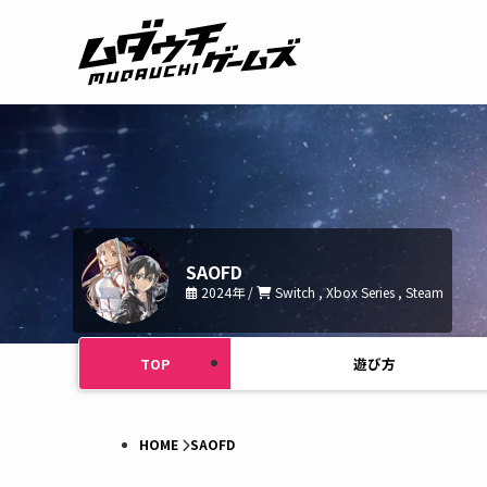
SAOFD
2024年 /
Switch , Xbox Series , Steam
TOP
遊び方
HOME
SAOFD