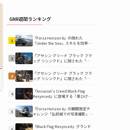
GNR週間ランキング
『Forza Horizon 6』の隠れた
1
「Under the Sea」スキルを効率的
に獲得する方法！チャレンジクリア
の鍵は伊東の海藻養殖場にあり！
『アサシン クリード ブラック フラ
2
ッグ リシンクド』に隠された「黒
ひげの財宝」の謎を解き明かす！海
底洞窟の危険を乗り越え、伝説の報
『アサシン クリード ブラック フラ
3
酬を手に入れよう
ッグ リシンクド』に隠された「修
復可能な宝の地図」全5種を徹底解
説！伝説のアイテムや新衣装を手に
『Assassin's Creed Black Flag
4
入れるための「地図の断片」入手方
Resynced』に登場する「黒ひげの
法と修復のコツを紹介！
財宝」の場所と入手方法を徹底解
説！隠された財宝を見つけよう！
『Forza Horizon 6』の期間限定チ
5
ャレンジ「弘前城での写真撮影」攻
略ガイド！クラシックスポーツカー
で日本の名城を駆け巡り、特別な報
『Black Flag Resynced』グランド
6
酬を手に入れよう！