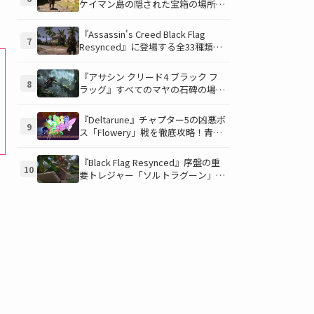
ケイマン島の隠された宝箱の場所を
徹底解説！秘密の「酔っ払いルー
ト」でしか到達できないお宝も明ら
『Assassin's Creed Black Flag
7
かに
Resynced』に登場する全33種類の
衣装が公開！海賊とアサシンのスタ
イルを自由にカスタマイズ！
『アサシン クリード4 ブラック フ
8
ラッグ』すべてのマヤの石碑の場所
と座標が公開！銃弾を弾く特殊なマ
ヤの衣装を入手して海賊ライフを有
『Deltarune』チャプター5の凶悪ボ
9
利に進めよう！
ス「Flowery」戦を徹底攻略！青い
ギミックと仲間との連携が勝利の鍵
を握る！
『Black Flag Resynced』序盤の重
10
要トレジャー「ソルトラグーン」の
財宝を見つけよう！ 隠し場所と入
手アイテムを徹底解説