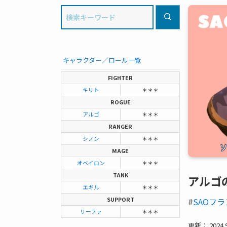
キャラクター／ロール一覧
FIGHTER
キリト
＊＊＊
ROGUE
アルゴ
＊＊＊
RANGER
シノン
＊＊＊
MAGE
オベイロン
＊＊＊
TANK
アルゴ
エギル
＊＊＊
SUPPORT
#
SAOフ
リーファ
＊＊＊
更新： 2024.9