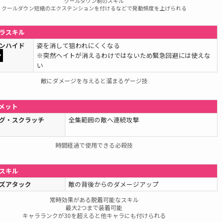
クールダウン制のスキル
クールダウン短縮のエクステンションを付けるなどで発動頻度を上げられる
ラスキル
ンハイド
姿を消して狙われにくくなる
ン
※突然ヘイトが消えるわけではないため緊急回避には使えな
い
敵にダメージを与えると溜まるゲージ技
メット
グ・スクラッチ
全集範囲の敵へ連続攻撃
時間経過で使用できる必殺技
スキル
ズアタック
敵の背後からのダメージアップ
常時効果がある脱着可能なスキル
最大2つまで装着可能
キャラランクが30を超えると他キャラにも付けられる