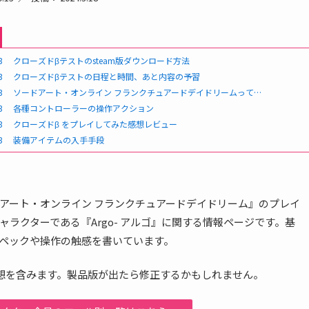
3
クローズドβテストのsteam版ダウンロード方法
3
クローズドβテストの日程と時間、あと内容の予習
3
ソードアート・オンライン フランクチュアードデイドリームって
どんなゲーム？システムや基本的な遊び方
3
各種コントローラーの操作アクション
3
クローズドβ をプレイしてみた感想レビュー
3
装備アイテムの入手手段
アート・オンライン フランクチュアードデイドリーム』のプレイ
ャラクターである『Argo- アルゴ』に関する情報ページです。基
ペックや操作の触感を書いています。
想を含みます。製品版が出たら修正するかもしれません。