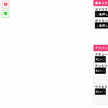
基本スキ
カドラプ
□長押
ポイズン
△長押
アドバン
アキュー
R1+□
デッドリ
R1+△
ワイルド
R1+○