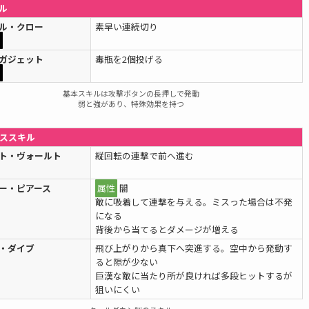
ル
ル・クロー
素早い連続切り
し
ガジェット
毒瓶を2個投げる
し
基本スキルは攻撃ボタンの長押しで発動
弱と強があり、特殊効果を持つ
ススキル
ト・ヴォールト
縦回転の連撃で前へ進む
ー・ピアース
属性
闇
敵に吸着して連撃を与える。ミスった場合は不発
になる
背後から当てるとダメージが増える
・ダイブ
飛び上がりから真下へ突進する。空中から発動す
ると隙が少ない
巨漢な敵に当たり所が良ければ多段ヒットするが
狙いにくい