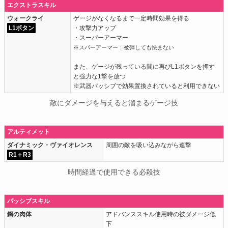
エクストラスキル
ウォークライ
ゲージがなくなるまで一定時間効果を得る
L1ボタン
・攻撃力アップ
・スーパーアーマー
※スパーアーマー：被弾しても怯まない
また、ゲージが残っている間に再びL1ボタンを押す
と強力な1撃を放つ
※武器パッシブで効果置換されていると利用できない
敵にダメージを与えると溜まるゲージ技
アルティメット
ダイナミック・ヴァイオレンス
周囲の敵を吸い込みながら連撃
R1＋R3
時間経過で使用できる必殺技
パッシブスキル
鋼の肉体
アドバンススキル使用時の被ダメージ低
下