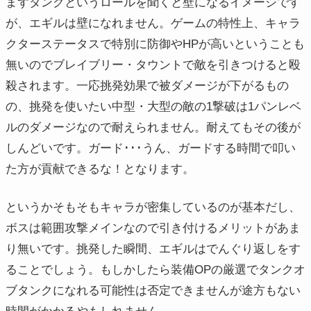
まずタンクというロールを聞くと壁になるイメージです
が、エギルは壁になれません。ゲームの特性上、キャラ
クターステータスで特別に防御やHPが高いということも
無いのでブレイブリー・タウントで敵を引きつけると殴
殺されます。一応挑発効果で被ダメージが下がるもの
の、挑発を使いたい中型・大型の敵の1撃破は1パンレベ
ルのダメージなので耐えられません。耐えてもその後が
しんどいです。ガード･･･うん、ガードする時間で叩い
た方が貢献できるな！となります。
というかそもそもキャラが密集しているのが基本だし、
ボスは範囲攻撃メインなので引き付けるメリットがあま
り無いです。挑発した瞬間、エギルはでんぐり返しをす
ることでしょう。もしかしたら装備OPの厳選でタンクオ
ブタンクになれる可能性は否定できませんが途方もない