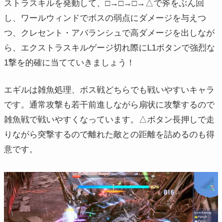
ストラスキルを発動して、□→□→□→△で斧をぶん回
し、ワールウィンドでボスの弱点にダメージを与えつ
つ、クレセント・アバランシュで高ダメージを出しなが
ら、エクストラスキルゲージ切れ際にL1ボタンで強烈な
1撃を的確に当てていきましょう！
エギルは雑魚処理、ボス戦どちらでも戦いやすいキャラ
です。通常攻撃も若干前進しながら扇状に攻撃するので
雑魚戦で戦いやすくなっています。△ボタン長押しで走
りながら突撃するので離れた敵との距離を詰めるのも得
意です。