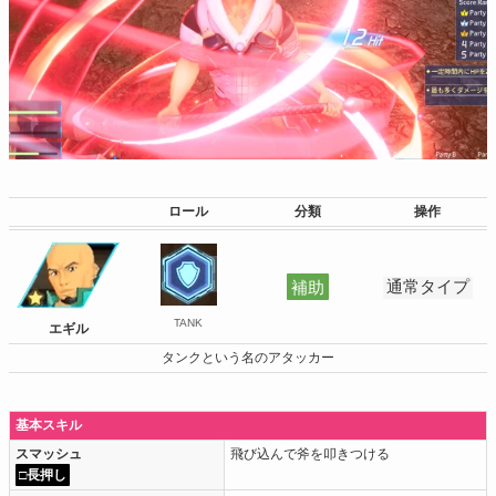
ロール
分類
操作
補助
通常タイプ
TANK
エギル
タンクという名のアタッカー
基本スキル
スマッシュ
飛び込んで斧を叩きつける
□長押し