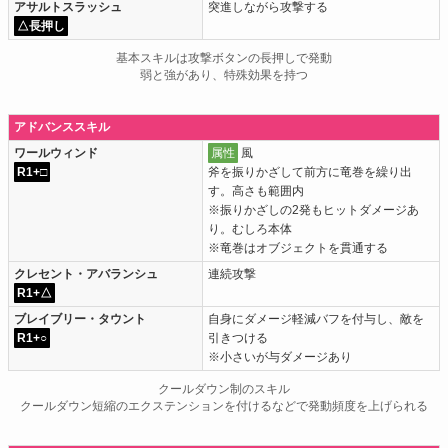
アサルトスラッシュ
突進しながら攻撃する
△長押し
基本スキルは攻撃ボタンの長押しで発動
弱と強があり、特殊効果を持つ
アドバンススキル
ワールウィンド
属性
風
R1+□
斧を振りかざして前方に竜巻を繰り出
す。高さも範囲内
※振りかざしの2発もヒットダメージあ
り。むしろ本体
※竜巻はオブジェクトを貫通する
クレセント・アバランシュ
連続攻撃
R1+△
ブレイブリー・タウント
自身にダメージ軽減バフを付与し、敵を
R1+○
引きつける
※小さいが与ダメージあり
クールダウン制のスキル
クールダウン短縮のエクステンションを付けるなどで発動頻度を上げられる