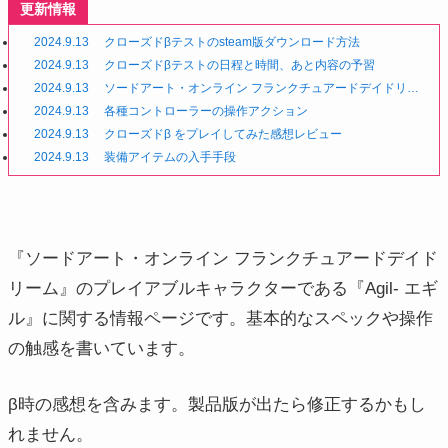
更新情報
2024.9.13
クローズドβテストのsteam版ダウンロード方法
2024.9.13
クローズドβテストの日程と時間、あと内容の予習
2024.9.13
ソードアート・オンライン フランクチュアードデイドリー
ムってどんなゲーム？システムや基本的な遊び方
2024.9.13
各種コントローラーの操作アクション
2024.9.13
クローズドβ をプレイしてみた感想レビュー
2024.9.13
装備アイテムの入手手段
『ソードアート・オンライン フランクチュアードデイド
リーム』のプレイアブルキャラクターである『Agil- エギ
ル』に関する情報ページです。基本的なスペックや操作
の触感を書いています。
β時の感想を含みます。製品版が出たら修正するかもし
れません。