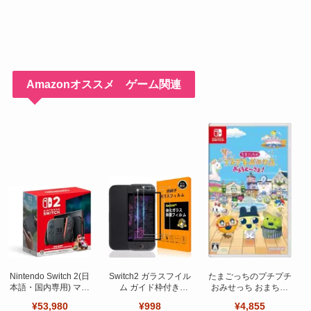
Amazonオススメ ゲーム関連
Nintendo Switch 2(日
Switch2 ガラスフイル
たまごっちのプチプチ
本語・国内専用) マリ
ム ガイド枠付き
おみせっち おまちど
オカート ワールド セ
【Seninhi 】【2枚セ
～さま！
¥53,980
¥998
¥4,855
ット
ット 日本旭硝子製-高