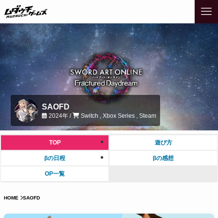
SAOFD
2024年 /
Switch , Xbox Series , Steam
TOP
遊び方
βの日程
βの感想
OP一覧
HOME
SAOFD