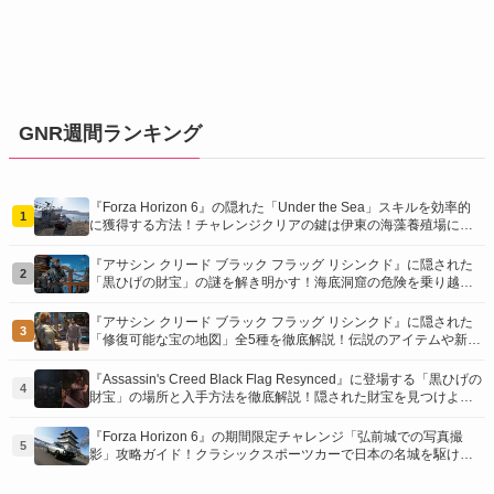
GNR週間ランキング
『Forza Horizon 6』の隠れた「Under the Sea」スキルを効率的
1
に獲得する方法！チャレンジクリアの鍵は伊東の海藻養殖場にあ
り！
『アサシン クリード ブラック フラッグ リシンクド』に隠された
2
「黒ひげの財宝」の謎を解き明かす！海底洞窟の危険を乗り越
え、伝説の報酬を手に入れよう
『アサシン クリード ブラック フラッグ リシンクド』に隠された
3
「修復可能な宝の地図」全5種を徹底解説！伝説のアイテムや新衣
装を手に入れるための「地図の断片」入手方法と修復のコツを紹
介！
『Assassin's Creed Black Flag Resynced』に登場する「黒ひげの
4
財宝」の場所と入手方法を徹底解説！隠された財宝を見つけよ
う！
『Forza Horizon 6』の期間限定チャレンジ「弘前城での写真撮
5
影」攻略ガイド！クラシックスポーツカーで日本の名城を駆け巡
り、特別な報酬を手に入れよう！