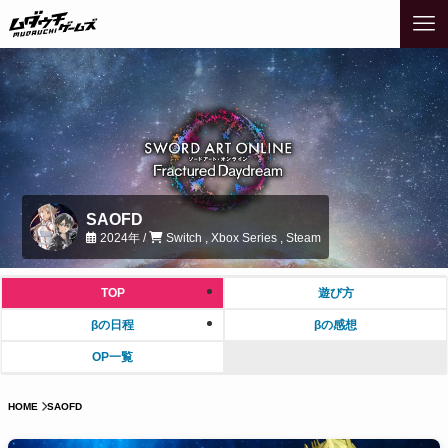
SAOFD
2024年 /
Switch , Xbox Series , Steam
TOP
遊び方
βの日程
βの感想
OP一覧
HOME
SAOFD