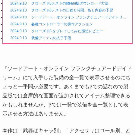
2024.9.13
クローズドβテストのsteam版ダウンロード方法
2024.9.13
クローズドβテストの日程と時間、あと内容の予習
2024.9.13
ソードアート・オンライン フランクチュアードデイドリー
ムってどんなゲーム？システムや基本的な遊び方
2024.9.13
各種コントローラーの操作アクション
2024.9.13
クローズドβ をプレイしてみた感想レビュー
2024.9.13
装備アイテムの入手手段
『ソードアート・オンライン フランクチュアードデイド
リーム』にて入手した装備の全一覧で表示させるのにち
ょっと一手間が必要です。あくまでもβでの話なので製
品版では倉庫的な画面が追加されてアイテム整理できる
かもしれませんが、βでは一発で装備を全一覧として表
示させる方法はありません。
本作は「武器はキャラ別」「アクセサリはロール別」と