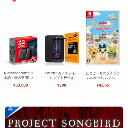
Nintendo Switch 2(日
Switch2 ガラスフイル
たまごっちのプチプチ
本語・国内専用) マリ
ム ガイド枠付き
おみせっち おまちど
オカート ワールド セ
【Seninhi 】【2枚セ
～さま！
¥53,980
¥998
¥4,855
ット
ット 日本旭硝子製-高
品質 】