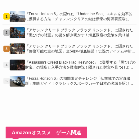
『Forza Horizon 6』の隠れた「Under the Sea」スキルを効率的
1
に獲得する方法！チャレンジクリアの鍵は伊東の海藻養殖場にあ
り！
『アサシン クリード ブラック フラッグ リシンクド』に隠された
2
「黒ひげの財宝」の謎を解き明かす！海底洞窟の危険を乗り越
え、伝説の報酬を手に入れよう
『アサシン クリード ブラック フラッグ リシンクド』に隠された
3
「修復可能な宝の地図」全5種を徹底解説！伝説のアイテムや新衣
装を手に入れるための「地図の断片」入手方法と修復のコツを紹
介！
『Assassin's Creed Black Flag Resynced』に登場する「黒ひげの
4
財宝」の場所と入手方法を徹底解説！隠された財宝を見つけよ
う！
『Forza Horizon 6』の期間限定チャレンジ「弘前城での写真撮
5
影」攻略ガイド！クラシックスポーツカーで日本の名城を駆け巡
り、特別な報酬を手に入れよう！
Amazonオススメ ゲーム関連