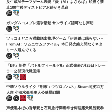
反生成AIテーマゲーム表現『愛（AI）よさらば』絵描く禁
止100年後ディストピアお絵かき革命
ガンダムコスプレ選挙活動 サンライズ認可なし声明
ツッコミどころ満載脱出推理ゲーム『伊達鍵は眠らない –
From AI：ソムニウムファイル』本日発売絶え間なくネタ
ミーム飛んでくる
『BF』新作『バトルフィールド6』正式発表7月25日トレー
ラー公開現代戦回帰
中華ソウルライク『明末：ウツロノハネ』Steam同接11万
人超 小清水亜美主人公華麗戦闘
声優黒木ほの香母親と石川旅行満喫幸せ料理露天風呂親孝