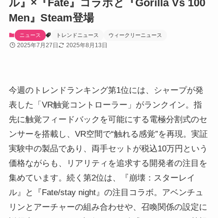
ル』×『Fate』コラボと『Gorilla Vs 100
Men』Steam登場
ニュース
トレンドニュース
ウィークリーニュース
2025年7月27日
2025年8月13日
今週のトレンドランキング第1位には、シャープが発
表した「VR触覚コントローラー」がランクイン。指
先に触覚フィードバックを可能にする電極分割式のセ
ンサーを搭載し、VR空間で“触れる感覚”を再現。実証
実験中の製品であり、両手セットが税込10万円という
価格ながらも、リアリティを追求する開発者の注目を
集めています。続く第2位は、『崩壊：スターレイ
ル』と『Fate/stay night』の注目コラボ。アベンチュ
リンとアーチャーの組み合わせや、召喚関係の設定に