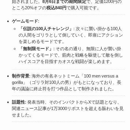
始されました。
8月6日までの期間限定
で、定価1200円の
ところ20%オフの
税込840円
で購入可能です。
ゲームモード
:
「伝説の100人チャレンジ」
: 次々に襲い掛かる100人
の人間をゴリラとして倒していく、即座にアクション
を楽しめるモードです。
「無制限モード」
: その名の通り、無限に人が襲い掛
かってくるモードで、筋肉と戦略を駆使して敵を倒し
ハイスコアを目指すカオスな戦闘が楽しめます。
制作背景
: 海外の有名ネットミーム「100 men versus a
gorilla」（ゴリラ対100人の男）がもとになっており、長
年の議論に終止符を打つ作品として制作されました。
話題性
: 発表当時、そのインパクトからXで話題となり、
関連ニュース記事が1万3000リポストを超える賑わいを見
せました。