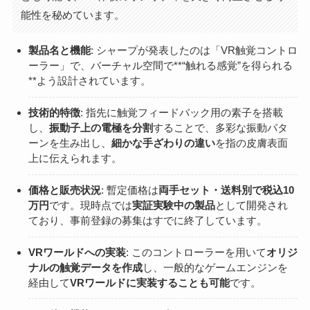
能性を秘めています。
製品名と機能
: シャープが発表したのは「VR触覚コントロ
ーラー」で、バーチャル空間で**“触れる感覚”を得られる
**よう設計されています。
技術的特徴
: 指先に触覚フィードバック用の素子を搭載
し、
振動子上の電極を分割
することで、多彩な振動パタ
ーンを生み出し、
細かな手ざわりの違い
を指の皮膚表面
上に伝えられます。
価格と販売状況
: 暫定価格は
両手セット・送料別で税込10
万円
です。現時点では
実証実験中の製品
として開発され
ており、事前登録の募集はすでに終了しています。
VRワールドへの実装
: このコントローラーを用いて
オリジ
ナルの触覚データを作成
し、一般的なゲームエンジンを
経由して
VRワールドに実装することも可能
です。