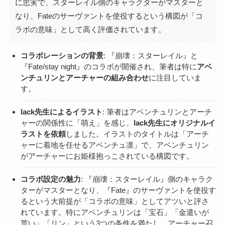
に忠実で、スターレイル側のキャラクターがマスターと
なり、Fateのサーヴァントを使役するという構図が「コ
ラボの意味」として高く評価されています。
コラボレーションの背景
: 『崩壊：スターレイル』と
『Fate/stay night』のコラボが開催され、筆者は特に
アベ
ンチュリンとアーチャーの組み合わせ
に注目していま
す。
lack先生によるイラスト
: 筆者はアベンチュリンとアーチ
ャーの関係性に「萌え」を感じ、
lack先生にオリジナルイ
ラストを依頼
しました。イラストのタイトルは「アーチ
ャーに着地を任せるアベンチュ凛」で、アベンチュリン
がアーチャーにお姫様抱っこされている構図です。
コラボ設定の魅力
: 『崩壊：スターレイル』側のキャラク
ターがマスターとなり、『Fate』のサーヴァントを使役す
るという大前提が「コラボの意味」としてアツいと評さ
れています。特にアベンチュリンは「宝石」「金遣いが
荒い」「リン」という3つの条件を満たし、アーチャー召