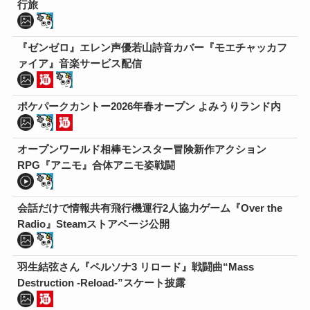
行旅
『ゼンゼロ』エレン声優若山詩音カバー『モエチャッカフ
ァイア』音楽サービス配信
ポケパークカントー2026年春オープン よみうりランド内
オープンワールド相棒モンスター冒険新作アクション
RPG『アニモ』合体アニモ姿戦闘
会話だけで情報共有飛行機運行2人協力ゲーム『Over the
Radio』Steamストアページ公開
羽生結弦さん『ペルソナ3 リロード』戦闘曲“Mass
Destruction -Reload-”スケート披露