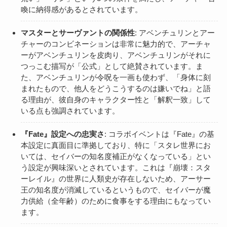
喚に納得感があるとされています。
マスターとサーヴァントの関係性
: アベンチュリンとアー
チャーのコンビネーションは非常に魅力的で、アーチャ
ーがアベンチュリンを皮肉り、アベンチュリンがそれに
つっこむ描写が「公式」として絶賛されています。ま
た、アベンチュリンが令呪を一画も使わず、「身体に刻
まれたもので、他人をどうこうするのは嫌いでね」と語
る理由が、彼自身のキャラクター性と「解釈一致」して
いる点も強調されています。
『Fate』設定への忠実さ
: コラボイベントは『Fate』の基
本設定に真面目に準拠しており、特に「スタレ世界にお
いては、セイバーの知名度補正がなくなっている」とい
う設定が興味深いとされています。これは『崩壊：スタ
ーレイル』の世界に人類史が存在しないため、アーサー
王の知名度が消滅しているというもので、セイバーが魔
力供給（全年齢）のために食事をする理由にもなってい
ます。