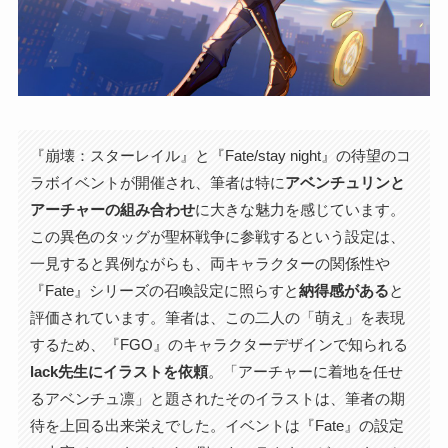
『崩壊：スターレイル』と『Fate/stay night』の待望のコ
ラボイベントが開催され、筆者は特に
アベンチュリンと
アーチャーの組み合わせ
に大きな魅力を感じています。
この異色のタッグが聖杯戦争に参戦するという設定は、
一見すると異例ながらも、両キャラクターの関係性や
『Fate』シリーズの召喚設定に照らすと
納得感がある
と
評価されています。筆者は、この二人の「萌え」を表現
するため、『FGO』のキャラクターデザインで知られる
lack先生にイラストを依頼
。「アーチャーに着地を任せ
るアベンチュ凛」と題されたそのイラストは、筆者の期
待を上回る出来栄えでした。イベントは『Fate』の設定