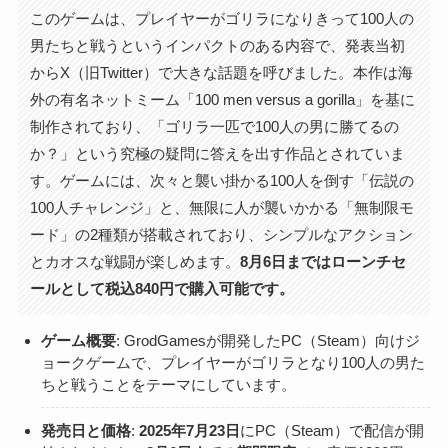
このゲームは、プレイヤーがゴリラになりきって100人の
男たちと戦うというインパクトのある内容で、発表当初
からX（旧Twitter）で大きな話題を呼びました。本作は海
外の有名ネットミーム「100 men versus a gorilla」を基に
制作されており、「ゴリラ一匹で100人の男に勝てるの
か？」という究極の疑問に答えを出す作品とされていま
す。ゲームには、次々と襲い掛かる100人を倒す「伝説の
100人チャレンジ」と、無限に人が襲いかかる「無制限モ
ード」の2種類が搭載されており、シンプルなアクション
とカオスな戦闘が楽しめます。
8月6日まではローンチセ
ールとして税込840円で購入可能です。
ゲーム概要
: GrodGamesが開発したPC（Steam）向けジ
ョークゲームで、プレイヤーがゴリラとなり100人の男た
ちと戦うことをテーマにしています。
発売日と価格
:
2025年7月23日
にPC（Steam）で配信が開