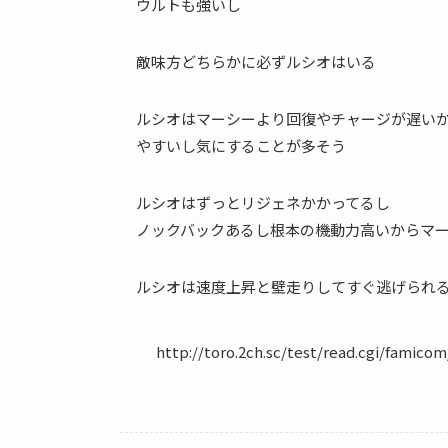
ウルトも強いし
敵味方どちらかに必ずルシオはいる
ルシオはマーシーより回復やチャージが遅い
やすいし気にすることが多そう
ルシオはずっとリジェネかかってるし
ノックバックあるし根本の機動力高いからマ
ルシオは速度上昇と壁走りしてすぐ逃げられ
	http://toro.2ch.sc/test/read.cgi/famico