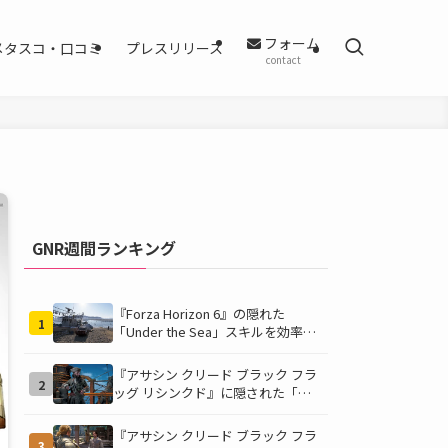
フォーム
メタスコ・口コミ
プレスリリース
contact
GNR週間ランキング
『Forza Horizon 6』の隠れた
1
「Under the Sea」スキルを効率的
に獲得する方法！チャレンジクリア
の鍵は伊東の海藻養殖場にあり！
『アサシン クリード ブラック フラ
2
ッグ リシンクド』に隠された「黒
ひげの財宝」の謎を解き明かす！海
底洞窟の危険を乗り越え、伝説の報
『アサシン クリード ブラック フラ
3
酬を手に入れよう