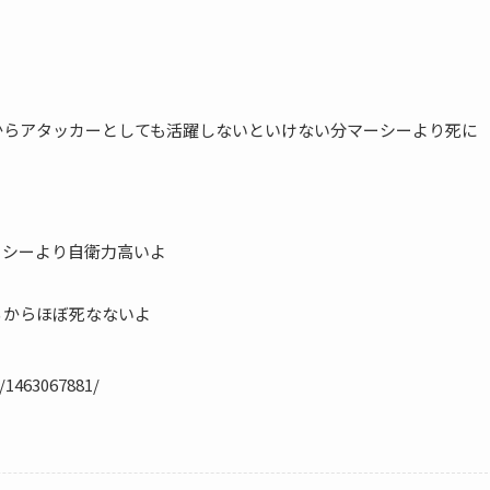
からアタッカーとしても活躍しないといけない分マーシーより死に
ーシーより自衛力高いよ
るからほぼ死なないよ
m/1463067881/