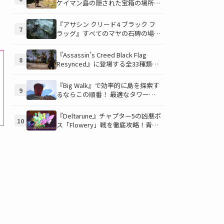
ケイマン島の隠された宝箱の場所を
徹底解説！秘密の「酔っ払いルー
ト」でしか到達できないお宝も明ら
『アサシン クリード4 ブラック フ
7
かに
ラッグ』すべてのマヤの石碑の場所
と座標が公開！銃弾を弾く特殊なマ
ヤの衣装を入手して海賊ライフを有
『Assassin's Creed Black Flag
8
利に進めよう！
Resynced』に登場する全33種類の
衣装が公開！海賊とアサシンのスタ
イルを自由にカスタマイズ！
『Big Walk』で効率的に島を探索す
9
るならこの順番！ 最適なタワー攻
略順序と各タワーで解放される機能
について解説
『Deltarune』チャプター5の凶悪ボ
10
ス「Flowery」戦を徹底攻略！青い
ギミックと仲間との連携が勝利の鍵
を握る！