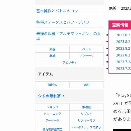
更新： 2023.3
基本操作とバトルのコツ
各種ステータスとバフ・デバフ
更新情報
最強の武器「アルテマウェポン」の入
2023.8.2
手
2023.8.2
2023.8.2
武器
ベルト
2023.8.2
腕輪
アクセサリ
2023.7.2
アビリティ
2023.7.2
アイテム
消耗品
素材
「Pla
シドの隠れ家
XVI』
ショップ
鍛冶屋
める吉田
トレーニング
リプレイ
がありま
アーケード
リスキーモブ
ハルポクラテスの黙示
協力者連絡窓口