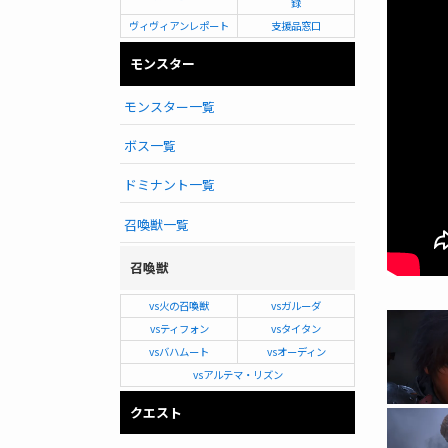
録
ヴィヴィアンレポート
支援品窓口
モンスター
モンスター一覧
ボス一覧
ドミナント一覧
召喚獣一覧
召喚獣
vs火の召喚獣
vsガルーダ
vsティフォン
vsタイタン
vsバハムート
vsオーディン
vsアルテマ・リズン
クエスト