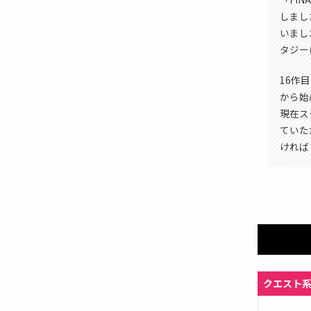
しまし
いまし
タジーに
16作
から始
現在ス
ていた
ければ
クエスト