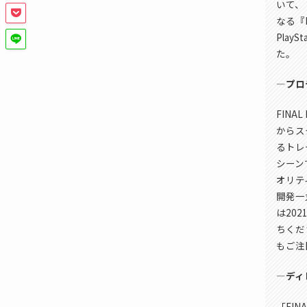
いて、
なる『F
Play
た。
―プロ
FINA
からス
るトレ
シーン
オリテ
開発一
は20
ちくだ
もご注
―ディ
「FI