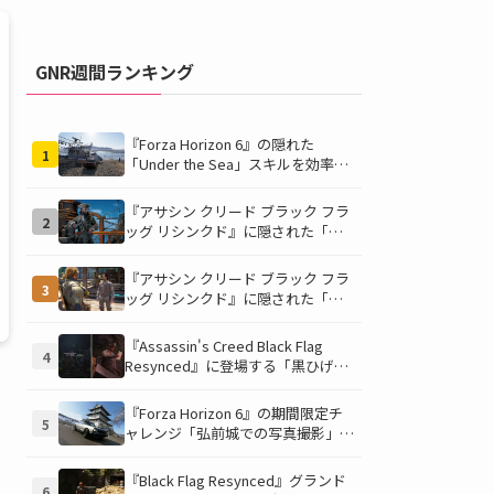
GNR週間ランキング
『Forza Horizon 6』の隠れた
1
「Under the Sea」スキルを効率的
に獲得する方法！チャレンジクリア
の鍵は伊東の海藻養殖場にあり！
『アサシン クリード ブラック フラ
2
ッグ リシンクド』に隠された「黒
ひげの財宝」の謎を解き明かす！海
底洞窟の危険を乗り越え、伝説の報
『アサシン クリード ブラック フラ
3
酬を手に入れよう
ッグ リシンクド』に隠された「修
復可能な宝の地図」全5種を徹底解
説！伝説のアイテムや新衣装を手に
『Assassin's Creed Black Flag
4
入れるための「地図の断片」入手方
Resynced』に登場する「黒ひげの
法と修復のコツを紹介！
財宝」の場所と入手方法を徹底解
説！隠された財宝を見つけよう！
『Forza Horizon 6』の期間限定チ
5
ャレンジ「弘前城での写真撮影」攻
略ガイド！クラシックスポーツカー
で日本の名城を駆け巡り、特別な報
『Black Flag Resynced』グランド
6
酬を手に入れよう！