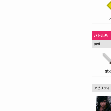
バトル系
装備
武
アビリティ