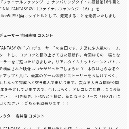
『ファイナルファンタジー』ナンバリングタイトル最新第16作目と
INAL FANTASY XVI（ファイナルファンタジー16）』を
Station5(PS5)向けタイトルとして、発売することを発表いたしまし
デューサー 吉田直樹 コメント
L FANTASY XVI “プロデューサー” の吉田です。非常に少人数のチーム
タートし、コツコツと積み上げてきた最新作。今回はその一端とな
ーラーをご覧いただきました。リアルタイムカットシーンとバトル
で構成された映像はいかがだったでしょうか︖ 本作はさらなるク
ィアップと共に、最高のゲーム体験とストーリーをお届けすべく、
丸となって完成へと突き進んでまいります。次なる大きな情報公開
21年を予定していますので、今しばらく、アレコレご想像しつつお待
さい︕ 引き続き、FFXIVと同様に、新たなるシリーズ「FFXVI」に
目ください︕ どちらも頑張ります︕︕
レクター 髙井浩 コメント
NAL FANTASY」シリーズ一作目は学生の頃、1ユーザーとしてプレイ