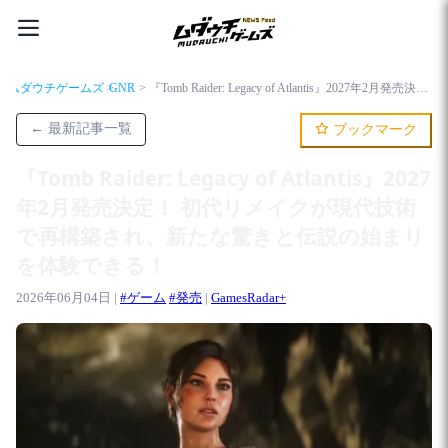
ムダウチゲームズ
GNR
『Tomb Raider: Legacy of Atlantis』2027年2月発売決定！ 初代リメイクが現代技術で再構築され、新たな驚きと伝説の始まりを体験できる！
← 最新記事一覧
ブックマーク
『Tomb Raider: Legacy of Atlantis』2027
年2月発売決定！ 初代リメイクが現代技術
で再構築され、新たな驚きと伝説の始まり
を体験できる！
2026年06月04日 |
#ゲーム
#発売
|
GamesRadar+