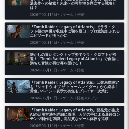
過去作への敬意と未来への可能性を両立する戦略と
は？
2026年06月17日 • #ゲーム #発売
『Tomb Raider: Legacy of Atlantis』でララ・クロ
フト役の声優が収録中に顎を脱臼！プロ意識あふれる
エピソードが明らかに
2026年06月14日 • #ゲーム #発売
懐かしの青いタンクトップ姿でララ・クロフトが帰
還！『Tomb Raider: Legacy of Atlantis』で自信に
満ちた冒険が再び幕を開ける！
2026年06月13日 • #ゲーム #発売
『Tomb Raider: Legacy of Atlantis』は難易度設定
を『シャドウ オブ ザ トゥームレイダー』から継承！
黄色いペイント表示の有無もプレイヤー次第に
2026年06月13日 • #ゲーム #発売 #アプデ
『Tomb Raider: Legacy of Atlantis』開発元が生成
AIの活用方法を詳細に説明、人間の手による最終コン
テンツ制作を強調し高品質なゲーム体験を追求
2026年06月12日 • #ゲーム #発売