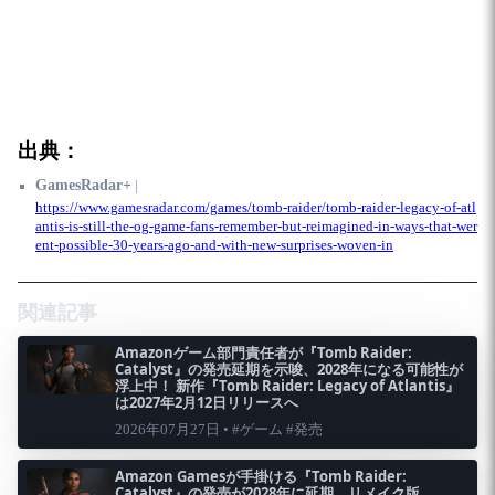
出典：
GamesRadar+
|
https://www.gamesradar.com/games/tomb-raider/tomb-raider-legacy-of-atl
antis-is-still-the-og-game-fans-remember-but-reimagined-in-ways-that-wer
ent-possible-30-years-ago-and-with-new-surprises-woven-in
関連記事
Amazonゲーム部門責任者が『Tomb Raider:
Catalyst』の発売延期を示唆、2028年になる可能性が
浮上中！ 新作『Tomb Raider: Legacy of Atlantis』
は2027年2月12日リリースへ
2026年07月27日 • #ゲーム #発売
Amazon Gamesが手掛ける『Tomb Raider:
Catalyst』の発売が2028年に延期、リメイク版