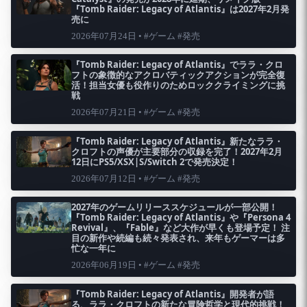
『Tomb Raider: Legacy of Atlantis』は2027年2月発
売に
2026年07月24日 • #ゲーム #発売
『Tomb Raider: Legacy of Atlantis』でララ・クロ
フトの象徴的なアクロバティックアクションが完全復
活！担当女優も役作りのためロッククライミングに挑
戦
2026年07月21日 • #ゲーム #発売
『Tomb Raider: Legacy of Atlantis』新たなララ・
クロフトの声優が主要部分の収録を完了！2027年2月
12日にPS5/XSX|S/Switch 2で発売決定！
2026年07月12日 • #ゲーム #発売
2027年のゲームリリーススケジュールが一部公開！
『Tomb Raider: Legacy of Atlantis』や『Persona 4
Revival』、『Fable』など大作が早くも登場予定！ 注
目の新作や続編も続々発表され、来年もゲーマーは多
忙な一年に
2026年06月19日 • #ゲーム #発売
『Tomb Raider: Legacy of Atlantis』開発者が語
る、ララ・クロフトの新たな冒険哲学と現代的挑戦！