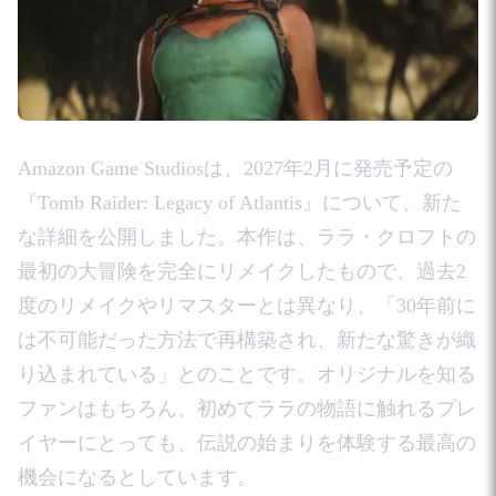
Amazon Game Studiosは、2027年2月に発売予定の
『Tomb Raider: Legacy of Atlantis』について、新た
な詳細を公開しました。本作は、ララ・クロフトの
最初の大冒険を完全にリメイクしたもので、過去2
度のリメイクやリマスターとは異なり、「30年前に
は不可能だった方法で再構築され、新たな驚きが織
り込まれている」とのことです。オリジナルを知る
ファンはもちろん、初めてララの物語に触れるプレ
イヤーにとっても、伝説の始まりを体験する最高の
機会になるとしています。