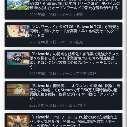
がiOSとAndroid向けに年内リリース決定！モバイルに
最適化されたオープンワールドで新たな冒険が始まる
2026年08月03日 • #ゲーム #発売
『パルワールド』公式TCG「Palworld TCG」が発売と
同時に一部レアカードが高騰！早くも転売ヤーのター
ゲットに
2026年08月01日 • #ゲーム #発売
『Palworld』の拠点を効率化！各作業で最強クラスの
働きを見せる高レベル作業適性パルたちを徹底解説、
エンドコンテンツ攻略に必須のパートナーを見つけよ
う！
2026年08月01日 • #ゲーム #アプデ #攻略
『Palworld』開発者、「オワコン」の揶揄に反論！ 発
売から2年経ってもSteamで平日50万人同時接続の驚
異的人気を維持、好調なプレイヤー数に「クレイジー
だ」
2026年07月31日 • #ゲーム #アプデ
『Palworld／パルワールド』PC版でMod安定性向上
パッチが緊急配信！開発元がMod環境を強力サポー
ト、公式からのメッセージか？