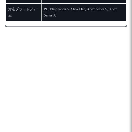
対応プラットフォー
PC, PlayStation 5, Xbox One, Xbox Series S, Xbox
ム
Series X