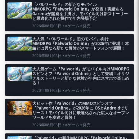
『パルワールド』の新たなモバイル
MMORPG『Palworld Online』が発表！実績ある
Garenaが開発を手掛け、モバイル向け新ストーリー
と最適化された操作で年内登場予定
2026年08月03日 • #ゲーム #発売
大人気『パルワールド』初のモバイル向け
MMORPG『Palworld Online』が2026年に登場！ 本
編とは異なる新たな冒険がスマートフォンで展開！
2026年08月03日 • #ゲーム #発売
大人気ゲーム『Palworld』がモバイル向けMMORPG
スピンオフ『Palworld Online』として登場！オリジ
ナルストーリーと新たな体験が年内にスマホで楽しめ
る！
2026年08月03日 • #ゲーム #発売
大ヒット作『Palworld』のMMOスピンオフ
『Palworld Online』が2026年にiOSとAndroidでリ
リース！モバイル向けに最適化された広大なオープン
ワールドを友達と冒険！
2026年08月03日 • #ゲーム #発売
『Palworld』の新作MMORPG『Palworld Online』