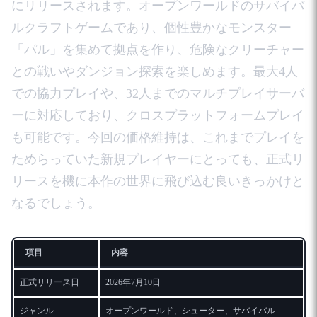
にリリースされます。オープンワールドのサバイバ
ルクラフトゲームであり、個性豊かなモンスター
「パル」を集めて拠点を作り、危険なクリーチャー
との戦いやダンジョン探索を楽しめます。最大4人
での協力プレイや、32人までのマルチプレイサーバ
ーに対応しており、クロスプラットフォームプレイ
も可能です。今回の価格維持は、これまでプレイを
ためらっていた新規プレイヤーにとっても、正式リ
リースを機に本作の世界に飛び込む良いきっかけと
なるでしょう。
項目
内容
正式リリース日
2026年7月10日
ジャンル
オープンワールド、シューター、サバイバル