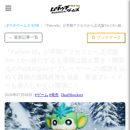
ムダウチゲームズ
GNR
『Palworld』が早期アクセスから正式版Ver.1.0へ移行するも価格は据え置き！開発元のPocketpairがプレイヤーへの感謝を込めて異例の価格維持を発表、新規プレイヤーも参入しやすい環境に！
← 最新記事一覧
ブックマーク
『Palworld』が早期アクセスから正式版
Ver.1.0へ移行するも価格は据え置き！開発
元のPocketpairがプレイヤーへの感謝を込
めて異例の価格維持を発表、新規プレイヤ
ーも参入しやすい環境に！
2026年07月09日 |
#ゲーム
#発売
|
DualShockers