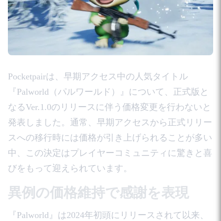
Pocketpairは、早期アクセス中の人気タイトル
『Palworld（パルワールド）』について、正式版と
なるVer.1.0のリリースに伴う価格変更を行わないと
発表しました。通常、早期アクセスから正式リリー
スへの移行時には価格が引き上げられることが多い
中、この決定はプレイヤーコミュニティに驚きと喜
びをもって迎えられています。
異例の価格維持で感謝を表現
『Palworld』は2024年初頭にリリースされて以来、